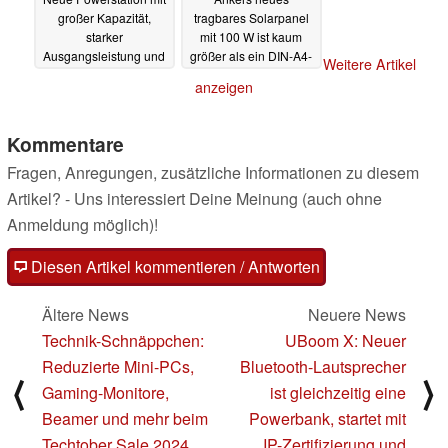
großer Kapazität,
tragbares Solarpanel
starker
mit 100 W ist kaum
Ausgangsleistung und
größer als ein DIN-A4-
Weitere Artikel
Erweiterungsoptionen
Blatt
03.10.2024
anzeigen
ist erhältlich
04.10.2024
Kommentare
Fragen, Anregungen, zusätzliche Informationen zu diesem
Artikel? - Uns interessiert Deine Meinung (auch ohne
Anmeldung möglich)!
Diesen Artikel kommentieren / Antworten
Ältere News
Neuere News
Technik-Schnäppchen:
UBoom X: Neuer
Reduzierte Mini-PCs,
Bluetooth-Lautsprecher
⟨
⟩
Gaming-Monitore,
ist gleichzeitig eine
Beamer und mehr beim
Powerbank, startet mit
Techtober Sale 2024
IP-Zertifizierung und