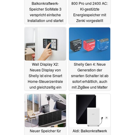
Balkonkraftwerk-
800 Pro und 2400 AC:
Speicher SolMate 3
KI-gestützte
verspricht einfache
Energiespeicher mit
Installation und startet
Zenki vorgestellt
mit Vorbesteller-Vorteil
25.03.2025
30.07.2025
Wall Display X2:
Shelly Gen 4: Neue
Neues Display von
Generation der
Shelly ist eine Smart
smarten Schalter ist ab
Home-Steuerzentrale
sofort erhältlich, auch
und gleichzeitig ein
mit ZigBee und Matter
Schalter
20.03.2025
19.03.2025
Neuer Speicher für
Aldi: Balkonkraftwerk