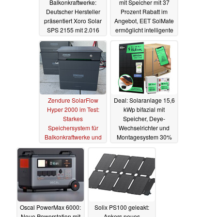
Balkonkraftwerke:
mit Speicher mit 37
Deutscher Hersteller
Prozent Rabatt im
präsentiert Xoro Solar
Angebot, EET SolMate
SPS 2155 mit 2.016
ermöglicht intelligente
Wh und 1.600 W
Einspeisung
12.10.2024
22.10.2024
Zendure SolarFlow
Deal: Solaranlage 15,6
Hyper 2000 im Test:
kWp bifazial mit
Starkes
Speicher, Deye-
Speichersystem für
Wechselrichter und
Balkonkraftwerke und
Montagesystem 30%
PV-Anlagen
günstiger
08.10.2024
04.10.2024
Oscal PowerMax 6000:
Solix PS100 geleakt:
Neue Powerstation mit
Ankers neues