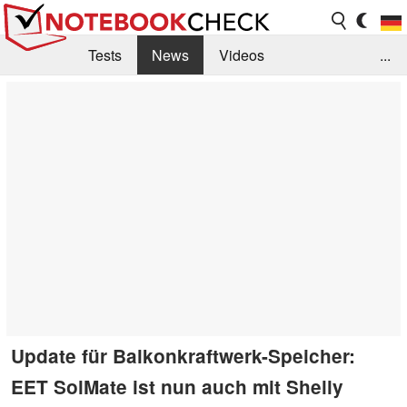
Tests
News
Videos
...
Benchmarks & Tech
Externe Tests
Kaufberatung
Deals
Suche
Jobs
Forum
Update für Balkonkraftwerk-Speicher:
EET SolMate ist nun auch mit Shelly