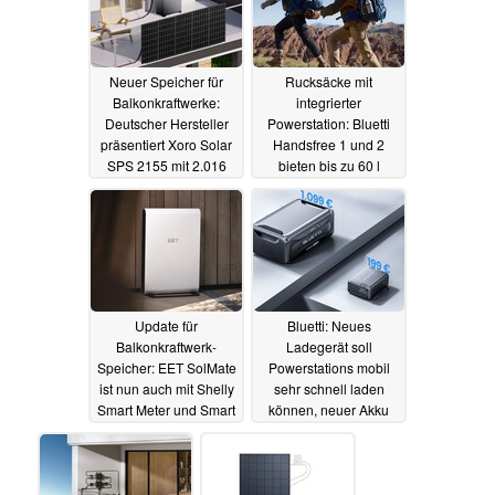
Neuer Speicher für
Rucksäcke mit
Balkonkraftwerke:
integrierter
Deutscher Hersteller
Powerstation: Bluetti
präsentiert Xoro Solar
Handsfree 1 und 2
SPS 2155 mit 2.016
bieten bis zu 60 l
Wh und 1.600 W
Stauraum und 512 Wh
Kapazität
22.10.2024
16.10.2024
Update für
Bluetti: Neues
Balkonkraftwerk-
Ladegerät soll
Speicher: EET SolMate
Powerstations mobil
ist nun auch mit Shelly
sehr schnell laden
Smart Meter und Smart
können, neuer Akku
Plug kompatibel
bietet große Kapazität
10.10.2024
26.09.2024