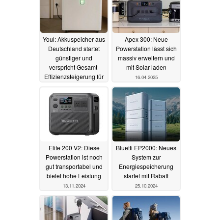
Youl: Akkuspeicher aus
Apex 300: Neue
Deutschland startet
Powerstation lässt sich
günstiger und
massiv erweitern und
verspricht Gesamt-
mit Solar laden
Effizienzsteigerung für
16.04.2025
Solaranlagen
05.08.2025
Elite 200 V2: Diese
Bluetti EP2000: Neues
Powerstation ist noch
System zur
gut transportabel und
Energiespeicherung
bietet hohe Leistung
startet mit Rabatt
13.11.2024
25.10.2024