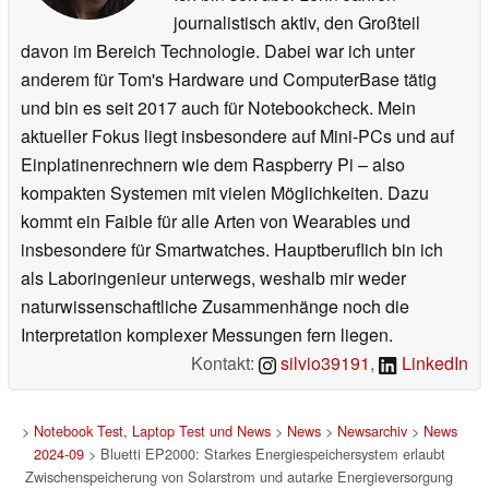
journalistisch aktiv, den Großteil
davon im Bereich Technologie. Dabei war ich unter
anderem für Tom's Hardware und ComputerBase tätig
und bin es seit 2017 auch für Notebookcheck. Mein
aktueller Fokus liegt insbesondere auf Mini-PCs und auf
Einplatinenrechnern wie dem Raspberry Pi – also
kompakten Systemen mit vielen Möglichkeiten. Dazu
kommt ein Faible für alle Arten von Wearables und
insbesondere für Smartwatches. Hauptberuflich bin ich
als Laboringenieur unterwegs, weshalb mir weder
naturwissenschaftliche Zusammenhänge noch die
Interpretation komplexer Messungen fern liegen.
Kontakt:
silvio39191
,
LinkedIn
>
Notebook Test, Laptop Test und News
>
News
>
Newsarchiv
>
News
2024-09
> Bluetti EP2000: Starkes Energiespeichersystem erlaubt
Zwischenspeicherung von Solarstrom und autarke Energieversorgung