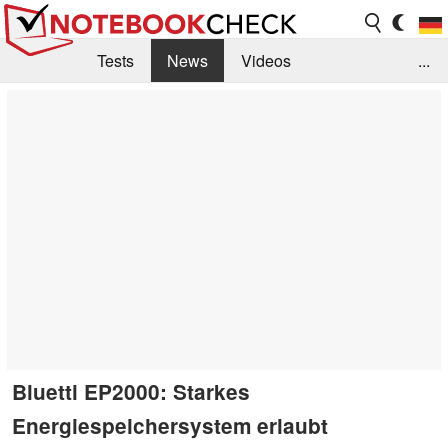
Tests
News
Videos
...
Benchmarks & Tech
Externe Tests
Kaufberatung
Deals
Suche
Jobs
Forum
Bluetti EP2000: Starkes
Energiespeichersystem erlaubt