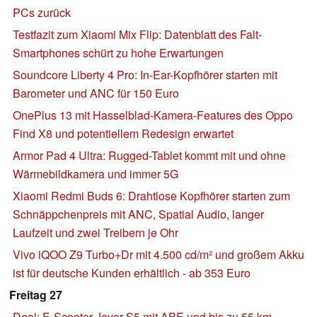
PCs zurück
Testfazit zum Xiaomi Mix Flip: Datenblatt des Falt-
Smartphones schürt zu hohe Erwartungen
Soundcore Liberty 4 Pro: In-Ear-Kopfhörer starten mit
Barometer und ANC für 150 Euro
OnePlus 13 mit Hasselblad-Kamera-Features des Oppo
Find X8 und potentiellem Redesign erwartet
Armor Pad 4 Ultra: Rugged-Tablet kommt mit und ohne
Wärmebildkamera und immer 5G
Xiaomi Redmi Buds 6: Drahtlose Kopfhörer starten zum
Schnäppchenpreis mit ANC, Spatial Audio, langer
Laufzeit und zwei Treibern je Ohr
Vivo iQOO Z9 Turbo+Dr mit 4.500 cd/m² und großem Akku
ist für deutsche Kunden erhältlich - ab 353 Euro
Freitag 27
Deal: E-Scooter Joyor S5 mit ABE und bis zu 55 km