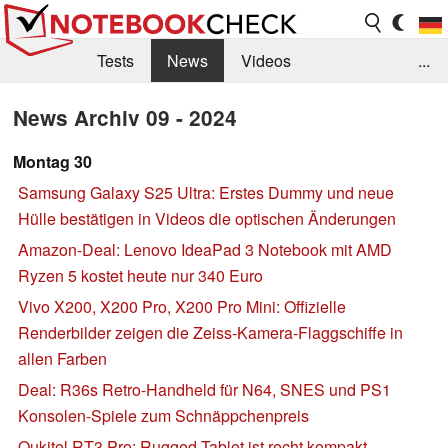
Tests
News
Videos
...
Benchmarks & Tech
Externe Tests
News Archiv 09 - 2024
Kaufberatung
Deals
Suche
Jobs
Montag 30
Samsung Galaxy S25 Ultra: Erstes Dummy und neue
Forum
Hülle bestätigen in Videos die optischen Änderungen
Amazon-Deal: Lenovo IdeaPad 3 Notebook mit AMD
Ryzen 5 kostet heute nur 340 Euro
Vivo X200, X200 Pro, X200 Pro Mini: Offizielle
Renderbilder zeigen die Zeiss-Kamera-Flaggschiffe in
allen Farben
Deal: R36s Retro-Handheld für N64, SNES und PS1
Konsolen-Spiele zum Schnäppchenpreis
Oukitel RT3 Pro: Rugged-Tablet ist recht kompakt,