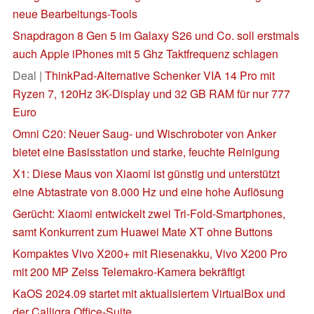
neue Bearbeitungs-Tools
Snapdragon 8 Gen 5 im Galaxy S26 und Co. soll erstmals
auch Apple iPhones mit 5 Ghz Taktfrequenz schlagen
Deal |
ThinkPad-Alternative Schenker VIA 14 Pro mit
Ryzen 7, 120Hz 3K-Display und 32 GB RAM für nur 777
Euro
Omni C20: Neuer Saug- und Wischroboter von Anker
bietet eine Basisstation und starke, feuchte Reinigung
X1: Diese Maus von Xiaomi ist günstig und unterstützt
eine Abtastrate von 8.000 Hz und eine hohe Auflösung
Gerücht: Xiaomi entwickelt zwei Tri-Fold-Smartphones,
samt Konkurrent zum Huawei Mate XT ohne Buttons
Kompaktes Vivo X200+ mit Riesenakku, Vivo X200 Pro
mit 200 MP Zeiss Telemakro-Kamera bekräftigt
KaOS 2024.09 startet mit aktualisiertem VirtualBox und
der Calligra Office-Suite