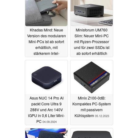
Khadas Mind: Neue
Minisforum UM760
Version des modularen
Slim: Neuer Mini-PC
Mini-PCs ist ab sofort
mit Ryzen-Prozessor
erhältlich, mit
und für zwei SSDs ist
stärkerem Intel-
ab sofort erhältlich
Prozessor
07.09.2024
05.09.2024
Asus NUC 14 Pro AI
Minix Z100-0dB:
packt Core Ultra 9
Kompaktes PC-System
288V und Arc 140V
mit passivem
iGPU in 0,6 Liter Mini-
Kühlsystem
05.12.2023
PC
04.09.2024