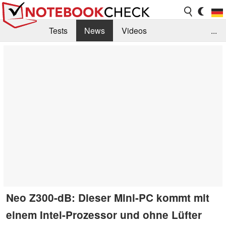
Tests
News
Videos
...
Benchmarks & Tech
Externe Tests
Kaufberatung
Deals
Suche
Jobs
Forum
Neo Z300-dB: Dieser Mini-PC kommt mit
einem Intel-Prozessor und ohne Lüfter