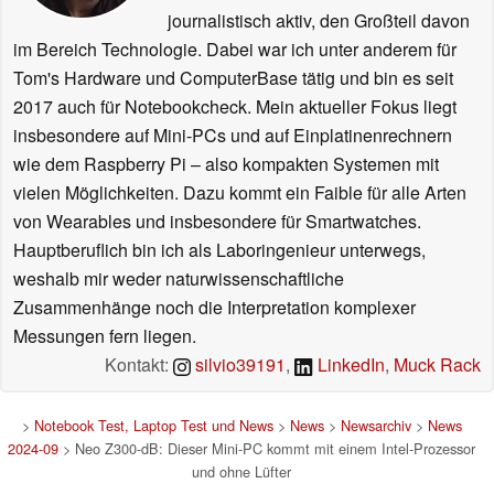
journalistisch aktiv, den Großteil davon
im Bereich Technologie. Dabei war ich unter anderem für
Tom's Hardware und ComputerBase tätig und bin es seit
2017 auch für Notebookcheck. Mein aktueller Fokus liegt
insbesondere auf Mini-PCs und auf Einplatinenrechnern
wie dem Raspberry Pi – also kompakten Systemen mit
vielen Möglichkeiten. Dazu kommt ein Faible für alle Arten
von Wearables und insbesondere für Smartwatches.
Hauptberuflich bin ich als Laboringenieur unterwegs,
weshalb mir weder naturwissenschaftliche
Zusammenhänge noch die Interpretation komplexer
Messungen fern liegen.
Kontakt:
silvio39191
,
LinkedIn
,
Muck Rack
>
Notebook Test, Laptop Test und News
>
News
>
Newsarchiv
>
News
2024-09
> Neo Z300-dB: Dieser Mini-PC kommt mit einem Intel-Prozessor
und ohne Lüfter