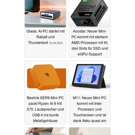
Giada: AI-PC startet mit
Aoostar: Neuer Mini-
Rabatt und
PC kommt mit starkem
Thunderbolt
AMD-Prozessor mit KI,
19.09.2024
drei Slots für SSD und
eGPU-Support
15.09.2024
Beelink SER9 Mini-PC
M11: Neuer Mini-PC
packt Ryzen AI 9 HX
kommt mit Intel-
370, Lautsprecher und
Prozessor und
USB 4 ins bunte
Touchscreen und ist
Metallgehäuse
dank Akku quasi ein
Tablet
11.09.2024
08.09.2024