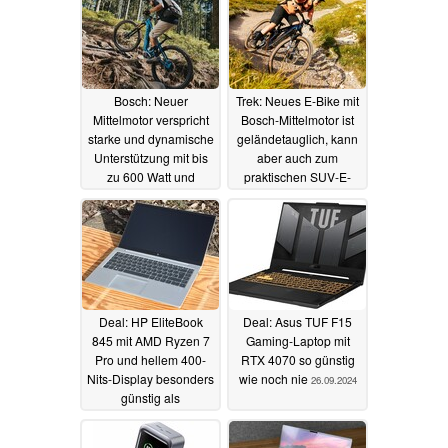
Bosch: Neuer
Trek: Neues E-Bike mit
Mittelmotor verspricht
Bosch-Mittelmotor ist
starke und dynamische
geländetauglich, kann
Unterstützung mit bis
aber auch zum
zu 600 Watt und
praktischen SUV-E-
Berganfahrhilfe
Bike werden
30.09.2024
30.09.2024
Deal: HP EliteBook
Deal: Asus TUF F15
845 mit AMD Ryzen 7
Gaming-Laptop mit
Pro und hellem 400-
RTX 4070 so günstig
Nits-Display besonders
wie noch nie
26.09.2024
günstig als
Refurbished-Laptop
26.09.2024