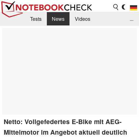
Tests
News
Videos
...
Benchmarks & Tech
Externe Tests
Kaufberatung
Deals
Suche
Jobs
Forum
Netto: Vollgefedertes E-Bike mit AEG-
Mittelmotor im Angebot aktuell deutlich