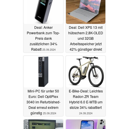
Deal: Anker
Deal: Dell XPS 13 mit
Powerbank zum Top-
hübschem 2,8K-OLED
Preis dank
und 32GB
zusätzlichen 34%
Arbeitsspeicher jetzt
Rabatt
42% günstiger direkt
25.09.2024
beim Hersteller
25.09.2024
Mini-PC für unter 50
E-Bike-Deal: Leichtes
Euro: Dell OptiPlex
Radon ZR Team
3040 im Refurbished-
Hybrid 6.0 E-MTB um
Deal erneut extrem
stolze 34% rabattiert
günstig
25.09.2024
24.09.2024