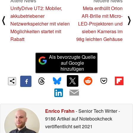
Ältere News
Neuere News
UnifyDrive UT2: Mobiler,
Meta enthüllt Orion
akkubetriebener
AR-Brille mit Micro-
⟨
⟩
Netzwerkspeicher mit vielen
LED-Projektoren und
Möglichkeiten startet mit
sieben Kameras im
Rabatt
98g leichten Gehäuse
Als bevorzugte Quelle
auf Google
hinzufügen
Enrico Frahn
- Senior Tech Writer
-
9186 Artikel auf Notebookcheck
veröffentlicht
seit 2021