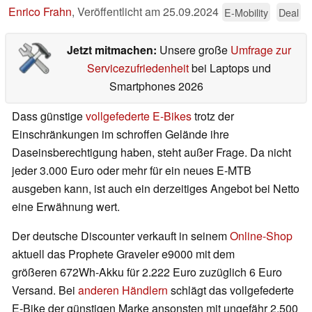
Enrico Frahn
,
Veröffentlicht am
25.09.2024
E-Mobility
Deal
Jetzt mitmachen:
Unsere große
Umfrage zur
Servicezufriedenheit
bei Laptops und
Smartphones 2026
Dass günstige
vollgefederte E-Bikes
trotz der
Einschränkungen im schroffen Gelände ihre
Daseinsberechtigung haben, steht außer Frage. Da nicht
jeder 3.000 Euro oder mehr für ein neues E-MTB
ausgeben kann, ist auch ein derzeitiges Angebot bei Netto
eine Erwähnung wert.
Der deutsche Discounter verkauft in seinem
Online-Shop
aktuell das Prophete Graveler e9000 mit dem
größeren 672Wh-Akku für 2.222 Euro zuzüglich 6 Euro
Versand. Bei
anderen Händlern
schlägt das vollgefederte
E-Bike der günstigen Marke ansonsten mit ungefähr 2.500