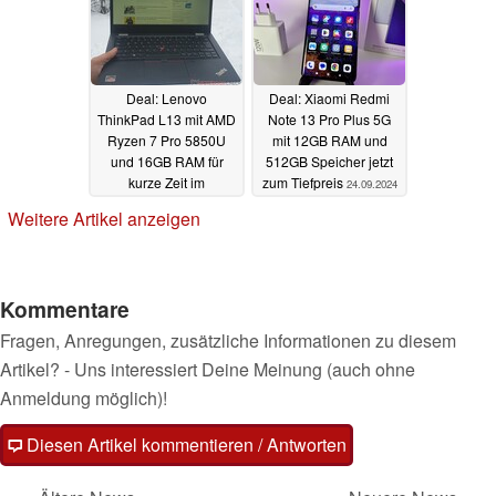
Deal: Lenovo
Deal: Xiaomi Redmi
ThinkPad L13 mit AMD
Note 13 Pro Plus 5G
Ryzen 7 Pro 5850U
mit 12GB RAM und
und 16GB RAM für
512GB Speicher jetzt
kurze Zeit im
zum Tiefpreis
24.09.2024
Refurbished-Angebot
Weitere Artikel anzeigen
24.09.2024
Kommentare
Fragen, Anregungen, zusätzliche Informationen zu diesem
Artikel? - Uns interessiert Deine Meinung (auch ohne
Anmeldung möglich)!
Diesen Artikel kommentieren / Antworten