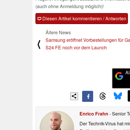
(auch ohne Anmeldung möglich)!
Diesen Artikel kommentieren / Antworten
Ältere News
Samsung eröffnet Vorbestellungen für G
⟨
S24 FE noch vor dem Launch
Al
Enrico Frahn
- Senior T
Der Technik-Virus hat mi