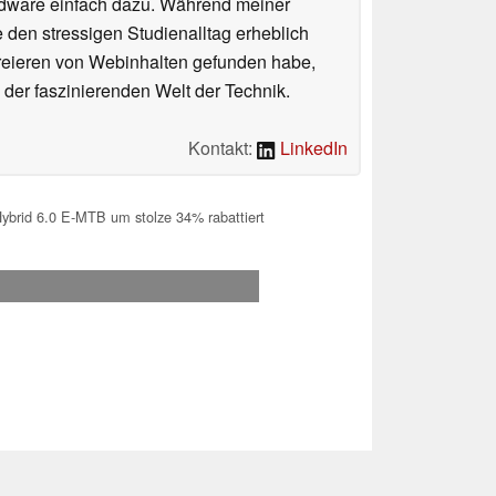
rdware einfach dazu. Während meiner
e den stressigen Studienalltag erheblich
Kreieren von Webinhalten gefunden habe,
er faszinierenden Welt der Technik.
Kontakt:
LinkedIn
brid 6.0 E-MTB um stolze 34% rabattiert
.2026 00:17