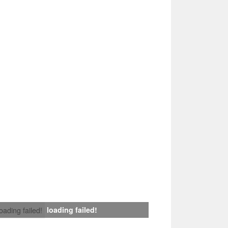
loading failed!
loading failed!