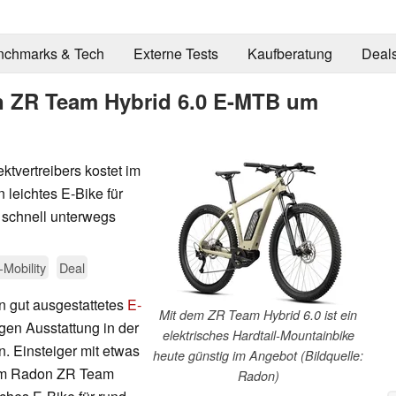
nchmarks & Tech
Externe Tests
Kaufberatung
Deal
on ZR Team Hybrid 6.0 E-MTB um
tvertreibers kostet im
 leichtes E-Bike für
u schnell unterwegs
-Mobility
Deal
n gut ausgestattetes
E-
Mit dem ZR Team Hybrid 6.0 ist ein
gen Ausstattung in der
elektrisches Hardtail-Mountainbike
. Einsteiger mit etwas
heute günstig im Angebot (Bildquelle:
em Radon ZR Team
Radon)