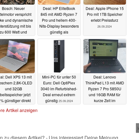
Bosch: Neuer
Deal: HP EliteBook
Deal: Apple iPhone 15
ttelmotor verspricht
845 mit AMD Ryzen 7
Pro mit 1TB Speicher
rke und dynamische
Pro und hellem 400-
erlebt Preissturz
terstützung mit bis
Nits-Display besonders
26.09.2024
zu 600 Watt und
günstig als
Berganfahrhilfe
Refurbished-Laptop
30.09.2024
26.09.2024
al: Dell XPS 13 mit
Mini-PC für unter 50
Deal: Lenovo
bschem 2,8K-OLED
Euro: Dell OptiPlex
ThinkPad L13 mit AMD
und 32GB
3040 im Refurbished-
Ryzen 7 Pro 5850U
beitsspeicher jetzt
Deal erneut extrem
und 16GB RAM für
% günstiger direkt
günstig
kurze Zeit im
25.09.2024
beim Hersteller
Refurbished-Angebot
re Artikel anzeigen
25.09.2024
24.09.2024
n zu diesem Artikel? - Uns interessiert Deine Meinung