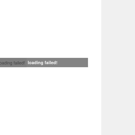
loading failed!
loading failed!