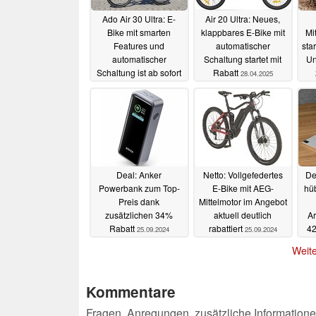
Ado Air 30 Ultra: E-
Air 20 Ultra: Neues,
Bike mit smarten
klappbares E-Bike mit
Mi
Features und
automatischer
sta
automatischer
Schaltung startet mit
Un
Schaltung ist ab sofort
Rabatt
28.04.2025
erhältlich
10.06.2025
Deal: Anker
Netto: Vollgefedertes
De
Powerbank zum Top-
E-Bike mit AEG-
hü
Preis dank
Mittelmotor im Angebot
zusätzlichen 34%
aktuell deutlich
Ar
Rabatt
rabattiert
42
25.09.2024
25.09.2024
Weite
Kommentare
Fragen, Anregungen, zusätzliche Informatione