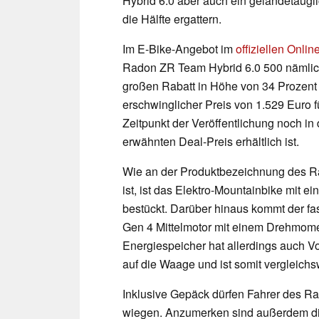
Hybrid 6.0 aber auch ein geländetaugli
die Hälfte ergattern.
Im E-Bike-Angebot im
offiziellen Onli
Radon ZR Team Hybrid 6.0 500 nämlich
großen Rabatt in Höhe von 34 Prozent z
erschwinglicher Preis von 1.529 Euro 
Zeitpunkt der Veröffentlichung noch i
erwähnten Deal-Preis erhältlich ist.
Wie an der Produktbezeichnung des R
ist, ist das Elektro-Mountainbike mit 
bestückt. Darüber hinaus kommt der f
Gen 4 Mittelmotor mit einem Drehmome
Energiespeicher hat allerdings auch V
auf die Waage und ist somit vergleichsw
Inklusive Gepäck dürfen Fahrer des 
wiegen. Anzumerken sind außerdem di