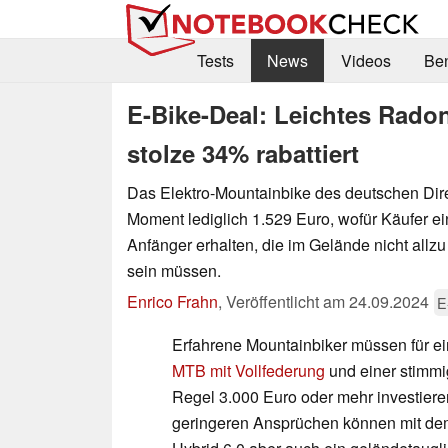
Tests
News
Videos
Be
E-Bike-Deal: Leichtes Rad
stolze 34% rabattiert
Das Elektro-Mountainbike des deutschen Direk
Moment lediglich 1.529 Euro, wofür Käufer ein
Anfänger erhalten, die im Gelände nicht allz
sein müssen.
Enrico Frahn
,
Veröffentlicht am
24.09.2024
E
Erfahrene Mountainbiker müssen für ei
MTB mit Vollfederung
und einer stimmi
Regel 3.000 Euro oder mehr investieren
geringeren Ansprüchen können mit d