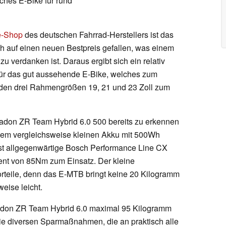
ches E-Bike für rund
ne-Shop
des deutschen Fahrrad-Herstellers ist das
 auf einen neuen Bestpreis gefallen, was einem
u verdanken ist. Daraus ergibt sich ein relativ
für das gut aussehende E-Bike, welches zum
n den drei Rahmengrößen 19, 21 und 23 Zoll zum
adon ZR Team Hybrid 6.0 500 bereits zu erkennen
einem vergleichsweise kleinen Akku mit 500Wh
ast allgegenwärtige Bosch Performance Line CX
nt von 85Nm zum Einsatz. Der kleine
orteile, denn das E-MTB bringt keine 20 Kilogramm
eise leicht.
Radon ZR Team Hybrid 6.0 maximal 95 Kilogramm
e diversen Sparmaßnahmen, die an praktisch alle