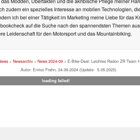
h das Modden, Übertakten und die akribische Pflege meiner Ha
ich zudem ein spezielles Interesse an mobilen Technologien, di
hdem ich bei einer Tätigkeit im Marketing meine Liebe für das 
ebookcheck auf die Suche nach den spannendsten Themen aus d
e Leidenschaft für den Motorsport und das Mountainbiking.
News
>
Newsarchiv
>
News 2024-09
> E-Bike-Deal: Leichtes Radon ZR Team Hy
Autor: Enrico Frahn, 24.09.2024 (Update: 5.05.2025)
loading failed!
um
|
Team
|
Datenschutz
|
Kontakt
|
Cookie Einstellungen
| 02.08