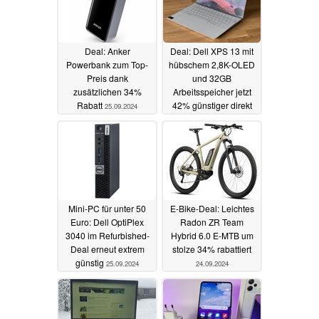
Deal: Anker
Deal: Dell XPS 13 mit
Powerbank zum Top-
hübschem 2,8K-OLED
Preis dank
und 32GB
zusätzlichen 34%
Arbeitsspeicher jetzt
Rabatt
42% günstiger direkt
25.09.2024
beim Hersteller
25.09.2024
Mini-PC für unter 50
E-Bike-Deal: Leichtes
Euro: Dell OptiPlex
Radon ZR Team
3040 im Refurbished-
Hybrid 6.0 E-MTB um
Deal erneut extrem
stolze 34% rabattiert
günstig
25.09.2024
24.09.2024