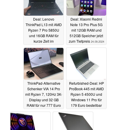
Deal: Lenovo
Deal: Xiaomi Redmi
ThinkPad L13 mit AMD
Note 13 Pro Plus 5G
Ryzen 7 Pro 5850U
mit 12GB RAM und
und 16GB RAM für
512GB Speicher jetzt
kurze Zeit im
zum Tiefpreis
24.09.2024
Refurbished-Angebot
24.09.2024
ThinkPad-Alternative
Refurbished-Deal: HP
Schenker VIA 14 Pro
ProBook 445 mit AMD
mit Ryzen 7, 120Hz 3K-
Ryzen 5 4500U und
Display und 32 GB
Windows 11 Pro für
RAM für nur 777 Euro
179 Euro bestellbar
24.09.2024
23.09.2024