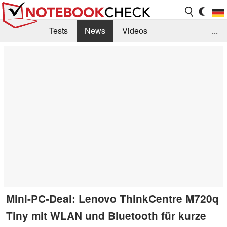
Tests
News
Videos
...
Benchmarks & Tech
Externe Tests
Kaufberatung
Deals
Suche
Jobs
Forum
Mini-PC-Deal: Lenovo ThinkCentre M720q
Tiny mit WLAN und Bluetooth für kurze