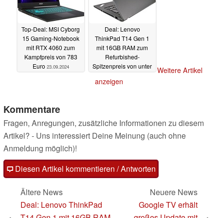
Top-Deal: MSI Cyborg
Deal: Lenovo
15 Gaming-Notebook
ThinkPad T14 Gen 1
mit RTX 4060 zum
mit 16GB RAM zum
Kampfpreis von 783
Refurbished-
Euro
Spitzenpreis von unter
23.09.2024
Weitere Artikel
300 Euro
23.09.2024
anzeigen
Kommentare
Fragen, Anregungen, zusätzliche Informationen zu diesem
Artikel? - Uns interessiert Deine Meinung (auch ohne
Anmeldung möglich)!
Diesen Artikel kommentieren / Antworten
Ältere News
Neuere News
Deal: Lenovo ThinkPad
Google TV erhält
T14 Gen 1 mit 16GB RAM
großes Update mit