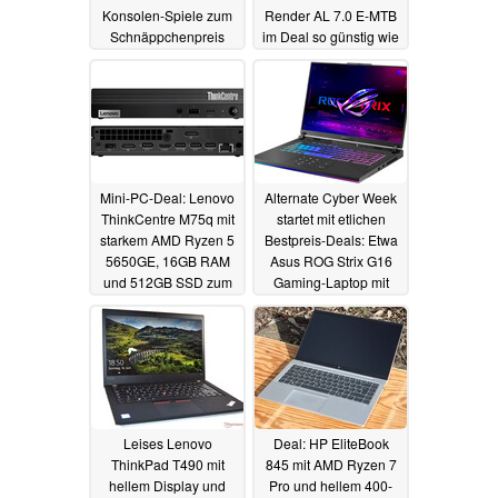
Konsolen-Spiele zum
Render AL 7.0 E-MTB
Schnäppchenpreis
im Deal so günstig wie
noch nie
30.09.2024
30.09.2024
Mini-PC-Deal: Lenovo
Alternate Cyber Week
ThinkCentre M75q mit
startet mit etlichen
starkem AMD Ryzen 5
Bestpreis-Deals: Etwa
5650GE, 16GB RAM
Asus ROG Strix G16
und 512GB SSD zum
Gaming-Laptop mit
Top-Preis
RTX 4080
30.09.2024
27.09.2024
Leises Lenovo
Deal: HP EliteBook
ThinkPad T490 mit
845 mit AMD Ryzen 7
hellem Display und
Pro und hellem 400-