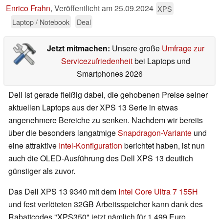
Enrico Frahn
,
Veröffentlicht am
25.09.2024
XPS
Laptop / Notebook
Deal
Jetzt mitmachen:
Unsere große
Umfrage zur
Servicezufriedenheit
bei Laptops und
Smartphones 2026
Dell ist gerade fleißig dabei, die gehobenen Preise seiner
aktuellen Laptops aus der XPS 13 Serie in etwas
angenehmere Bereiche zu senken. Nachdem wir bereits
über die besonders langatmige
Snapdragon-Variante
und
eine attraktive
Intel-Konfiguration
berichtet haben, ist nun
auch die OLED-Ausführung des Dell XPS 13 deutlich
günstiger als zuvor.
Das Dell XPS 13 9340 mit dem
Intel Core Ultra 7 155H
und fest verlöteten 32GB Arbeitsspeicher kann dank des
Rabattcodes "XPS350" jetzt nämlich für 1.499 Euro