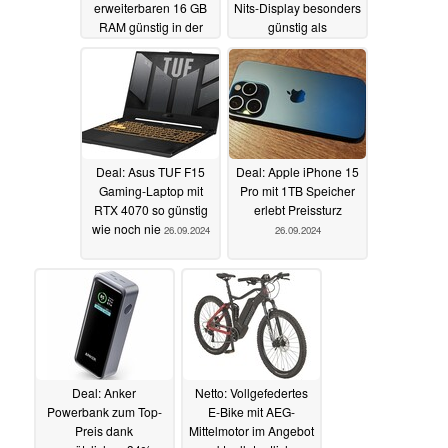
erweiterbaren 16 GB
Nits-Display besonders
RAM günstig in der
günstig als
Alternate Cyber Week
Refurbished-Laptop
27.09.2024
26.09.2024
Deal: Asus TUF F15
Deal: Apple iPhone 15
Gaming-Laptop mit
Pro mit 1TB Speicher
RTX 4070 so günstig
erlebt Preissturz
wie noch nie
26.09.2024
26.09.2024
Deal: Anker
Netto: Vollgefedertes
Powerbank zum Top-
E-Bike mit AEG-
Preis dank
Mittelmotor im Angebot