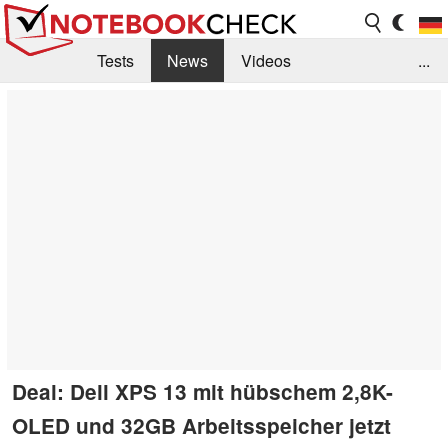
Tests
News
Videos
...
Benchmarks & Tech
Externe Tests
Kaufberatung
Deals
Suche
Jobs
Forum
Deal: Dell XPS 13 mit hübschem 2,8K-
OLED und 32GB Arbeitsspeicher jetzt