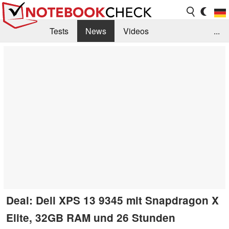
Tests
News
Videos
...
Benchmarks & Tech
Externe Tests
Kaufberatung
Deals
Suche
Jobs
Forum
Deal: Dell XPS 13 9345 mit Snapdragon X
Elite, 32GB RAM und 26 Stunden