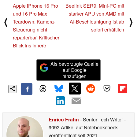
Apple iPhone 16 Pro
Beelink SER9: Mini-PC mit
und 16 Pro Max
starker APU von AMD mit
⟨
⟩
Teardown: Kamera-
AI-Beschleunigung ist ab
Steuerung nicht
sofort erhältlich
reparierbar. Kritischer
Blick ins Innere
Als bevorzugte Quelle
auf Google
hinzufügen
Enrico Frahn
- Senior Tech Writer
-
9093 Artikel auf Notebookcheck
veröffentlicht
seit 2021