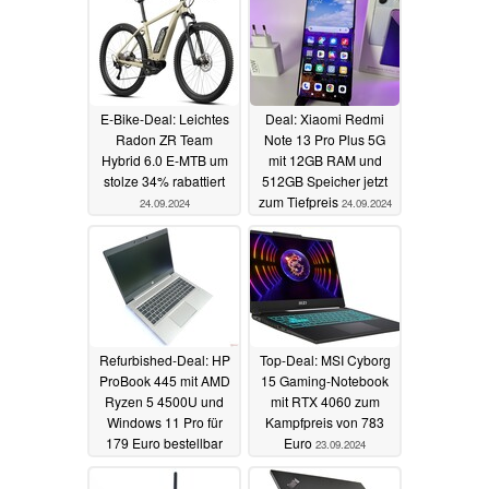
E-Bike-Deal: Leichtes
Deal: Xiaomi Redmi
Radon ZR Team
Note 13 Pro Plus 5G
Hybrid 6.0 E-MTB um
mit 12GB RAM und
stolze 34% rabattiert
512GB Speicher jetzt
zum Tiefpreis
24.09.2024
24.09.2024
Refurbished-Deal: HP
Top-Deal: MSI Cyborg
ProBook 445 mit AMD
15 Gaming-Notebook
Ryzen 5 4500U und
mit RTX 4060 zum
Windows 11 Pro für
Kampfpreis von 783
179 Euro bestellbar
Euro
23.09.2024
23.09.2024