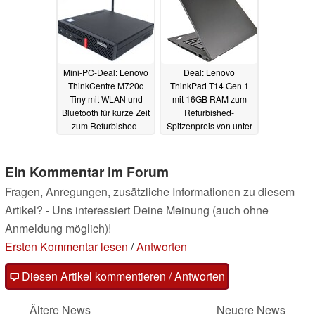
Mini-PC-Deal: Lenovo
Deal: Lenovo
ThinkCentre M720q
ThinkPad T14 Gen 1
Tiny mit WLAN und
mit 16GB RAM zum
Bluetooth für kurze Zeit
Refurbished-
zum Refurbished-
Spitzenpreis von unter
Sparpreis
300 Euro
23.09.2024
23.09.2024
Ein Kommentar im Forum
Fragen, Anregungen, zusätzliche Informationen zu diesem
Artikel? - Uns interessiert Deine Meinung (auch ohne
Anmeldung möglich)!
Ersten Kommentar lesen
/
Antworten
Diesen Artikel kommentieren / Antworten
Ältere News
Neuere News