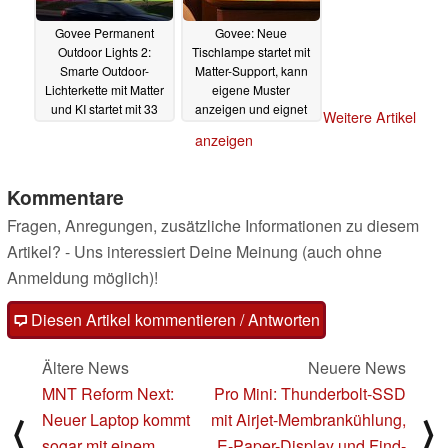
Govee Permanent
Govee: Neue
Outdoor Lights 2:
Tischlampe startet mit
Smarte Outdoor-
Matter-Support, kann
Lichterkette mit Matter
eigene Muster
und KI startet mit 33
anzeigen und eignet
Weitere Artikel
Prozent Rabatt
sich für den Nachttisch
anzeigen
26.08.2024
14.08.2024
Kommentare
Fragen, Anregungen, zusätzliche Informationen zu diesem
Artikel? - Uns interessiert Deine Meinung (auch ohne
Anmeldung möglich)!
Diesen Artikel kommentieren / Antworten
Ältere News
Neuere News
MNT Reform Next:
Pro Mini: Thunderbolt-SSD
Neuer Laptop kommt
mit Airjet-Membrankühlung,
⟨
⟩
sogar mit einem
E-Paper-Display und Find-