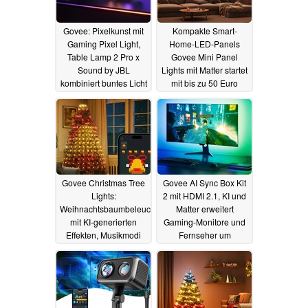
Govee: Pixelkunst mit
Kompakte Smart-
Gaming Pixel Light,
Home-LED-Panels
Table Lamp 2 Pro x
Govee Mini Panel
Sound by JBL
Lights mit Matter startet
kombiniert buntes Licht
mit bis zu 50 Euro
mit JBL-Sound
Rabatt
06.01.2025
15.11.2024
Govee Christmas Tree
Govee AI Sync Box Kit
Lights:
2 mit HDMI 2.1, KI und
Weihnachtsbaumbeleuchtung
Matter erweitert
mit KI-generierten
Gaming-Monitore und
Effekten, Musikmodi
Fernseher um
und Matter
Ambilight-Effekte
22.10.2024
14.10.2024