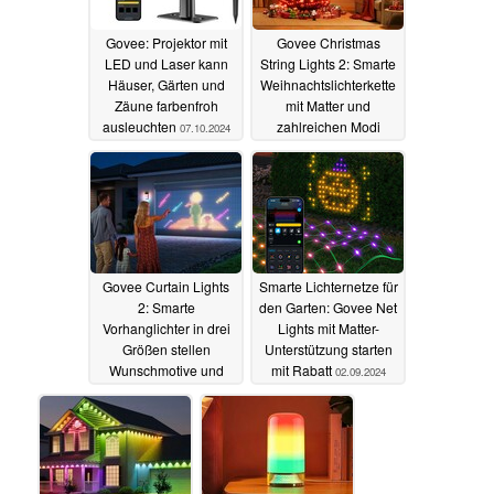
Govee: Projektor mit
Govee Christmas
LED und Laser kann
String Lights 2: Smarte
Häuser, Gärten und
Weihnachtslichterkette
Zäune farbenfroh
mit Matter und
ausleuchten
zahlreichen Modi
07.10.2024
startet mit Rabatt
25.09.2024
Govee Curtain Lights
Smarte Lichternetze für
2: Smarte
den Garten: Govee Net
Vorhanglichter in drei
Lights mit Matter-
Größen stellen
Unterstützung starten
Wunschmotive und
mit Rabatt
02.09.2024
Animationen dar
20.09.2024