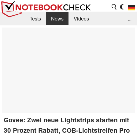
Tests
News
Videos
...
Benchmarks & Tech
Externe Tests
Kaufberatung
Deals
Suche
Jobs
Forum
Govee: Zwei neue Lightstrips starten mit
30 Prozent Rabatt, COB-Lichtstreifen Pro