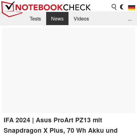
Tests
News
Videos
...
Benchmarks & Tech
Externe Tests
Kaufberatung
Deals
Suche
Jobs
Forum
IFA 2024 | Asus ProArt PZ13 mit
Snapdragon X Plus, 70 Wh Akku und