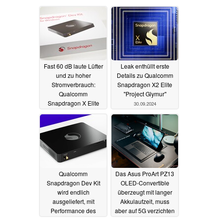
Fast 60 dB laute Lüfter
Leak enthüllt erste
und zu hoher
Details zu Qualcomm
Stromverbrauch:
Snapdragon X2 Elite
Qualcomm
"Project Glymur"
Snapdragon X Elite
30.09.2024
Mini-PC wird
eingestampft
18.10.2024
Qualcomm
Das Asus ProArt PZ13
Snapdragon Dev Kit
OLED-Convertible
wird endlich
überzeugt mit langer
ausgeliefert, mit
Akkulaufzeit, muss
Performance des
aber auf 5G verzichten