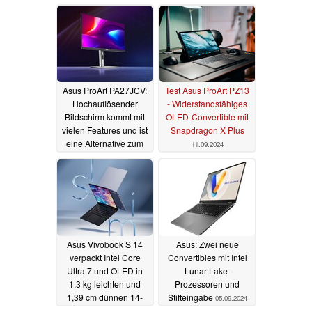
Apple M3 Pro und
14.09.2024
Downgrade
30.09.2024
Asus ProArt PA27JCV:
Test Asus ProArt PZ13
Hochauflösender
- Widerstandsfähiges
Bildschirm kommt mit
OLED-Convertible mit
vielen Features und ist
Snapdragon X Plus
eine Alternative zum
11.09.2024
Apple Studio Display
12.09.2024
Asus Vivobook S 14
Asus: Zwei neue
verpackt Intel Core
Convertibles mit Intel
Ultra 7 und OLED in
Lunar Lake-
1,3 kg leichten und
Prozessoren und
1,39 cm dünnen 14-
Stifteingabe
05.09.2024
Zoll-Laptop
05.09.2024