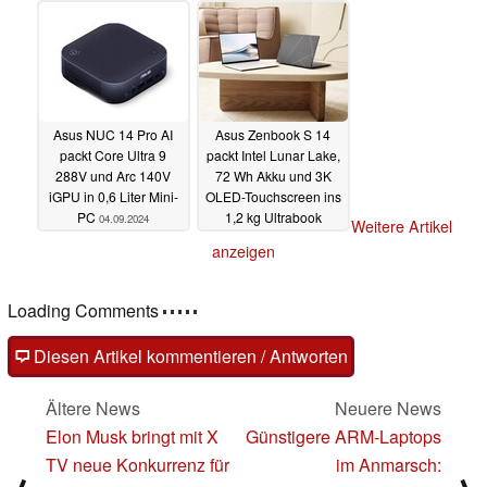
Asus NUC 14 Pro AI
Asus Zenbook S 14
packt Core Ultra 9
packt Intel Lunar Lake,
288V und Arc 140V
72 Wh Akku und 3K
iGPU in 0,6 Liter Mini-
OLED-Touchscreen ins
PC
1,2 kg Ultrabook
04.09.2024
Weitere Artikel
04.09.2024
anzeigen
Loading Comments
Diesen Artikel kommentieren / Antworten
Ältere News
Neuere News
Elon Musk bringt mit X
Günstigere ARM-Laptops
TV neue Konkurrenz für
im Anmarsch: