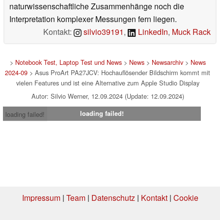
naturwissenschaftliche Zusammenhänge noch die
Interpretation komplexer Messungen fern liegen.
Kontakt:
silvio39191
,
LinkedIn
,
Muck Rack
>
Notebook Test, Laptop Test und News
>
News
>
Newsarchiv
>
News
2024-09
> Asus ProArt PA27JCV: Hochauflösender Bildschirm kommt mit
vielen Features und ist eine Alternative zum Apple Studio Display
Autor: Silvio Werner, 12.09.2024 (Update: 12.09.2024)
loading failed!
loading failed!
Impressum
|
Team
|
Datenschutz
|
Kontakt
|
Cookie
Einstellungen
| 06.08.2026 22:10