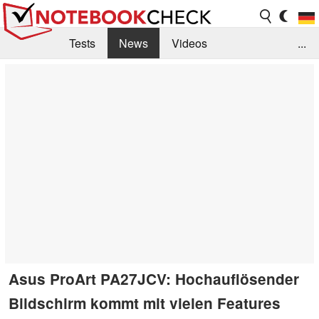
Tests
News
Videos
...
Benchmarks & Tech
Externe Tests
Kaufberatung
Deals
Suche
Jobs
Forum
Asus ProArt PA27JCV: Hochauflösender
Bildschirm kommt mit vielen Features