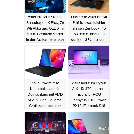
Asus ProArt PZ13 mit
Das neue Asus ProArt
Snapdragon X Plus, 70
P16 ist zwar leichter
Wh Akku und OLED im
als das Zenbook Pro
9 mm Gehäuse startet
16X, bietet aber auch
in den Verkauf
weniger GPU-Leistung
04.09.2024
und nur einen 60-Hz-
OLED
07.08.2024
Asus ProArt P16:
Asus lädt zum Ryzen
Notebook startet in
AI 9 HX 370 Launch-
Deutschland mit AMD
Event für ROG
AI-APU und GeForce-
Zephyrus G16, ProArt
Grafikkarte
PX13, Zenbook S16
18.07.2024
und Co.
03.07.2024