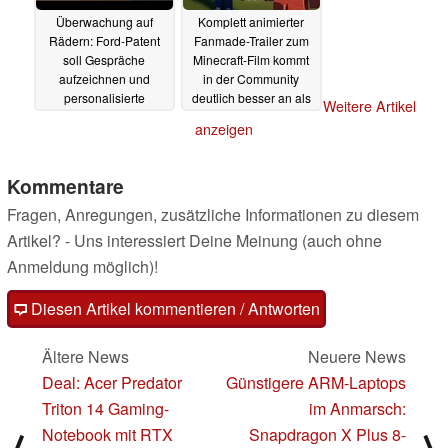
Überwachung auf
Komplett animierter
Rädern: Ford-Patent
Fanmade-Trailer zum
soll Gespräche
Minecraft-Film kommt
aufzeichnen und
in der Community
personalisierte
deutlich besser an als
Weitere Artikel
Werbung ausspielen
das Original
09.09.2024
anzeigen
10.09.2024
Kommentare
Fragen, Anregungen, zusätzliche Informationen zu diesem
Artikel? - Uns interessiert Deine Meinung (auch ohne
Anmeldung möglich)!
Diesen Artikel kommentieren / Antworten
Ältere News
Neuere News
Deal: Acer Predator
Günstigere ARM-Laptops
Triton 14 Gaming-
im Anmarsch:
Notebook mit RTX
Snapdragon X Plus 8-