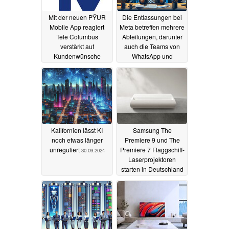
Mit der neuen PŸUR
Die Entlassungen bei
Mobile App reagiert
Meta betreffen mehrere
Tele Columbus
Abteilungen, darunter
verstärkt auf
auch die Teams von
Kundenwünsche
WhatsApp und
Instagram
30.01.2025
17.10.2024
Kalifornien lässt KI
Samsung The
noch etwas länger
Premiere 9 und The
unreguliert
Premiere 7 Flaggschiff-
30.09.2024
Laserprojektoren
starten in Deutschland
11.09.2024