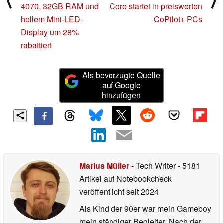
⟨
⟩
4070, 32GB RAM und
Core startet in preiswerten
hellem Mini-LED-
CoPilot+ PCs
Display um 28%
rabattiert
Als bevorzugte Quelle
auf Google
hinzufügen
Marius Müller
- Tech Writer
- 5181
Artikel auf Notebookcheck
veröffentlicht
seit 2024
Als Kind der 90er war mein Gameboy
mein ständiger Begleiter. Nach der