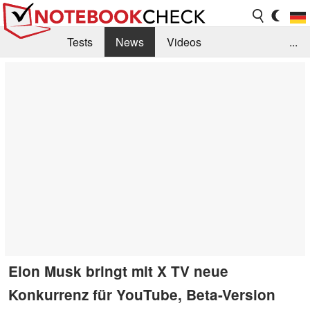
Tests
News
Videos
...
Benchmarks & Tech
Externe Tests
Kaufberatung
Deals
Suche
Jobs
Forum
Elon Musk bringt mit X TV neue
Konkurrenz für YouTube, Beta-Version