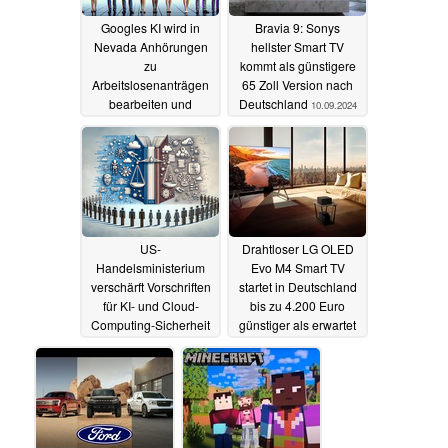
Googles KI wird in
Bravia 9: Sonys
Nevada Anhörungen
hellster Smart TV
zu
kommt als günstigere
Arbeitslosenanträgen
65 Zoll Version nach
bearbeiten und
Deutschland
10.09.2024
Empfehlungen über
das Schicksal von
Menschen abgeben
11.09.2024
US-
Drahtloser LG OLED
Handelsministerium
Evo M4 Smart TV
verschärft Vorschriften
startet in Deutschland
für KI- und Cloud-
bis zu 4.200 Euro
Computing-Sicherheit
günstiger als erwartet
10.09.2024
10.09.2024