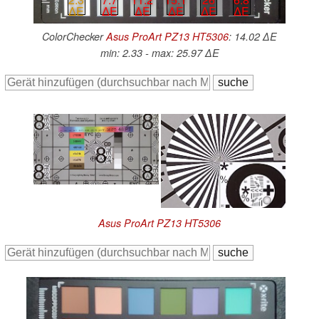
∆E
∆E
∆E
∆E
∆E
∆E
ColorChecker
Asus ProArt PZ13 HT5306
: 14.02 ∆E
min: 2.33 - max: 25.97 ∆E
Asus ProArt PZ13 HT5306