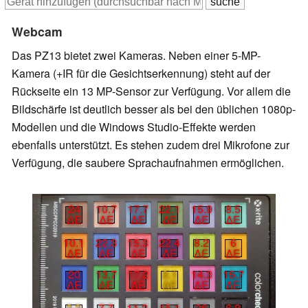
Webcam
Das PZ13 bietet zwei Kameras. Neben einer 5-MP-
Kamera (+IR für die Gesichtserkennung) steht auf der
Rückseite ein 13 MP-Sensor zur Verfügung. Vor allem die
Bildschärfe ist deutlich besser als bei den üblichen 1080p-
Modellen und die Windows Studio-Effekte werden
ebenfalls unterstützt. Es stehen zudem drei Mikrofone zur
Verfügung, die saubere Sprachaufnahmen ermöglichen.
24
10.7
17.7
22.1
15.9
8.5
∆E
∆E
∆E
∆E
∆E
∆E
10.1
22.3
15.3
22.4
8.2
6
∆E
∆E
∆E
∆E
∆E
∆E
20
13.7
17.2
3.1
14.3
15.7
∆E
∆E
∆E
∆E
∆E
∆E
2.3
7.7
11.2
15.1
26
6.8