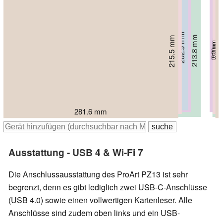
202.9 mm
213.8 mm
215.5 mm
206 mm
209 mm
209 mm
14.2 mm
9.3 mm
9.3 mm
9 mm
9.8 mm
5.1 mm
297.5 mm
302 mm
287 mm
287 mm
318 mm
281.6 mm
Ausstattung - USB 4 & Wi-Fi 7
Die Anschlussausstattung des ProArt PZ13 ist sehr
begrenzt, denn es gibt lediglich zwei USB-C-Anschlüsse
(USB 4.0) sowie einen vollwertigen Kartenleser. Alle
Anschlüsse sind zudem oben links und ein USB-