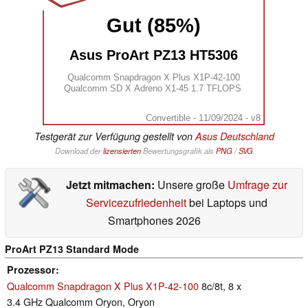
Gut (85%)
Asus ProArt PZ13 HT5306
Qualcomm Snapdragon X Plus X1P-42-100
Qualcomm SD X Adreno X1-45 1.7 TFLOPS
Convertible - 11/09/2024 - v8
Testgerät zur Verfügung gestellt von
Asus Deutschland
Download der
lizensierten
Bewertungsgrafik als
PNG
/
SVG
Jetzt mitmachen:
Unsere große
Umfrage zur
Servicezufriedenheit
bei Laptops und
Smartphones 2026
ProArt PZ13 Standard Mode
Prozessor
Qualcomm Snapdragon X Plus X1P-42-100
8c/8t, 8 x
3.4 GHz Qualcomm Oryon, Oryon