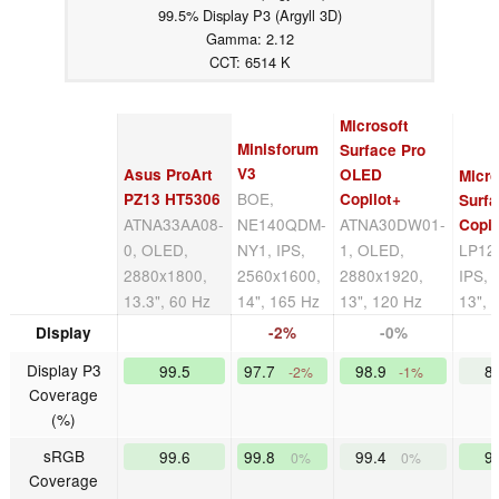
99.5% Display P3 (Argyll 3D)
Gamma: 2.12
CCT: 6514 K
Microsoft
Minisforum
Surface Pro
V3
Asus ProArt
OLED
Micro
BOE,
PZ13 HT5306
Copilot+
Surfa
ATNA33AA08-
NE140QDM-
ATNA30DW01-
Copil
0, OLED,
NY1, IPS,
1, OLED,
LP12
2880x1800,
2560x1600,
2880x1920,
IPS, 
13.3", 60 Hz
14", 165 Hz
13", 120 Hz
13", 
Display
-2%
-0%
Display P3
99.5
97.7
98.9
8
-2%
-1%
Coverage
(%)
sRGB
99.6
99.8
99.4
9
0%
0%
Coverage