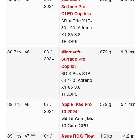
2024
Surface Pro
OLED Copilot+
SD X Elite X1E-
80-100, Adreno
X1-85 3.8
TFLOPS
80.7 %
v8
08 /
872 g
9.3 mm
Microsoft
2024
Surface Pro
Copilot+
SD X Plus X1P-
64-100, Adreno
X1-85 3.8
TFLOPS
89.2 %
v8
07 /
579 g
5.1 mm
Apple iPad Pro
2024
13 2024
M4 10-Core, M4
10-Core GPU
89.1 %
v7
04 /
1.6 kg
14.2 mm
Asus ROG Flow
(old)