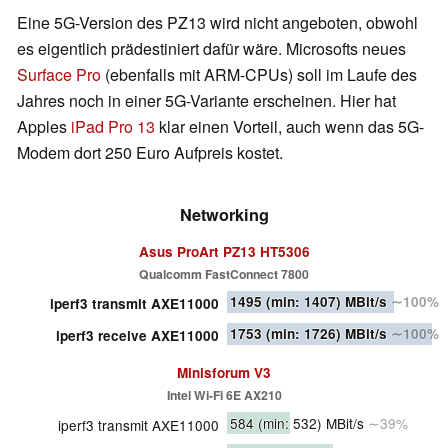
Eine 5G-Version des PZ13 wird nicht angeboten, obwohl
es eigentlich prädestiniert dafür wäre. Microsofts neues
Surface Pro
(ebenfalls mit ARM-CPUs) soll im Laufe des
Jahres noch in einer 5G-Variante erscheinen. Hier hat
Apples
iPad Pro 13
klar einen Vorteil, auch wenn das 5G-
Modem dort 250 Euro Aufpreis kostet.
Networking
Asus ProArt PZ13 HT5306
Qualcomm FastConnect 7800
1495
(min: 1407)
MBit/s
∼100%
iperf3 transmit AXE11000
1753
(min: 1726)
MBit/s
∼100%
iperf3 receive AXE11000
Minisforum V3
Intel Wi-Fi 6E AX210
584
(min: 532)
MBit/s
∼39%
iperf3 transmit AXE11000