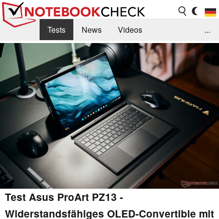
Tests
News
Videos
...
Benchmarks & Tech
Externe Tests
Kaufberatung
Deals
Suche
Jobs
Forum
Test Asus ProArt PZ13 -
Widerstandsfähiges OLED-Convertible mit