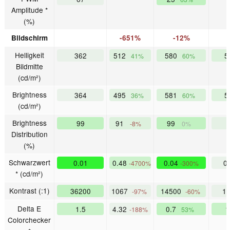
Amplitude *
(%)
Bildschirm
-651%
-12%
Helligkeit
362
512
580
5
41%
60%
Bildmitte
(cd/m²)
Brightness
364
495
581
5
36%
60%
(cd/m²)
Brightness
99
91
99
-8%
0%
Distribution
(%)
Schwarzwert
0.01
0.48
0.04
0
-4700%
-300%
* (cd/m²)
Kontrast (:1)
36200
1067
14500
1
-97%
-60%
Delta E
1.5
4.32
0.7
1
-188%
53%
Colorchecker