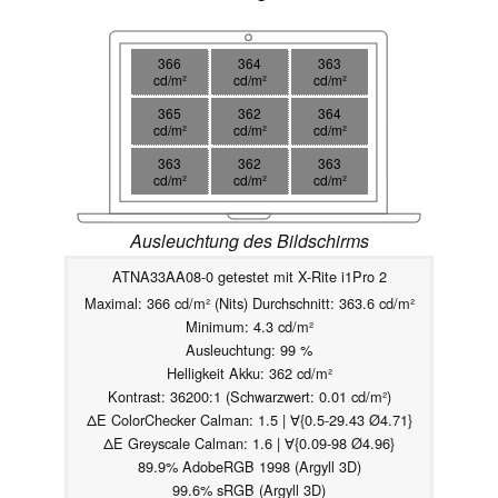
366
364
363
cd/m²
cd/m²
cd/m²
365
362
364
cd/m²
cd/m²
cd/m²
363
362
363
cd/m²
cd/m²
cd/m²
Ausleuchtung des Bildschirms
ATNA33AA08-0 getestet mit X-Rite i1Pro 2
Maximal: 366 cd/m² (Nits) Durchschnitt: 363.6 cd/m²
Minimum: 4.3 cd/m²
Ausleuchtung: 99 %
Helligkeit Akku: 362 cd/m²
Kontrast: 36200:1 (Schwarzwert: 0.01 cd/m²)
ΔE ColorChecker Calman: 1.5 | ∀{0.5-29.43 Ø4.71}
ΔE Greyscale Calman: 1.6 | ∀{0.09-98 Ø4.96}
89.9% AdobeRGB 1998 (Argyll 3D)
99.6% sRGB (Argyll 3D)