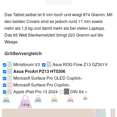
Das Tablet selbst ist 9 mm hoch und wiegt 874 Gramm. Mit
den beiden Covers sind es jedoch rund 17 mm sowie
mehr als 1,5 kg und damit mehr als bei vielen Laptops.
Das 65 Watt Steckernetzteil bringt 223 Gramm auf die
Waage.
Größenvergleich
Minisforum V3
Asus ROG Flow Z13 GZ301V
Asus ProArt PZ13 HT5306
Microsoft Surface Pro OLED Copilot+
Microsoft Surface Pro Copilot+
Apple iPad Pro 13 2024
DIN A4
❌
579 g
870 g
872 g
874 g
928 g
1.6 kg