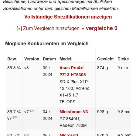
Bildschirme, Laufwerke und Speicherriegel mit ähnlichen
Spezifikationen unter dem gleichen Modellnamen einsetzen.
Vollständige Spezifikationen anzeigen
» vergleiche
0
[+] Zum Vergleich hinzufügen
Mögliche Konkurrenten im Vergleich
Bew.
Version
Datum
Modell
Gewicht
Dicke
85.3 %
v8
09 /
874 g
9 mm
Asus ProArt
2024
PZ13 HT5306
SD X Plus X1P-
42-100, Adreno
X1-45 1.7
TFLOPS
85.7 %
v7
04 /
928 g
9.8 mm
Minisforum V3
(old)
v7
2024
R7 8840U,
(old)
Radeon 780M
82.5 %
v8
06 /
870 g
9.3 mm
Microsoft