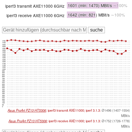
1601
(min: 1470)
MBit/s
∼100%
iperf3 transmit AXE11000 6GHz
1642
(min: 821)
MBit/s
∼100%
iperf3 receive AXE11000 6GHz
1750
1700
1650
1600
1550
1500
1450
1400
1350
1300
1250
1200
1150
1100
1050
1000
950
900
850
800
750
700
650
600
550
500
450
400
350
300
250
200
150
100
50
0
Asus ProArt PZ13 HT5306
; iperf3 transmit AXE11000; iperf 3.1.3:
Ø1496 (1407-1554)
MBit/s
Asus ProArt PZ13 HT5306
; iperf3 receive AXE11000; iperf 3.1.3:
Ø1752 (1726-1778)
MBit/s