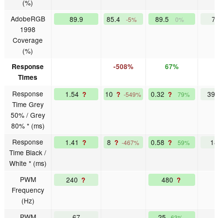
(%)
AdobeRGB
89.9
85.4
89.5
7
-5%
0%
1998
Coverage
(%)
Response
-508%
67%
Times
Response
1.54
10
0.32
39
?
?
?
-549%
79%
Time Grey
50% / Grey
80% * (ms)
Response
1.41
8
0.58
1
?
?
?
-467%
59%
Time Black /
White * (ms)
PWM
240
480
?
?
Frequency
(Hz)
PWM
67
25
63%