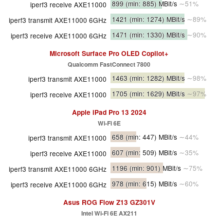
899
(min: 885)
MBit/s
∼51%
iperf3 receive AXE11000
1421
(min: 1274)
MBit/s
∼89%
iperf3 transmit AXE11000 6GHz
1471
(min: 1330)
MBit/s
∼90%
iperf3 receive AXE11000 6GHz
Microsoft Surface Pro OLED Copilot+
Qualcomm FastConnect 7800
1463
(min: 1282)
MBit/s
∼98%
iperf3 transmit AXE11000
1705
(min: 1629)
MBit/s
∼97%
iperf3 receive AXE11000
Apple iPad Pro 13 2024
Wi-Fi 6E
658
(min: 447)
MBit/s
∼44%
iperf3 transmit AXE11000
607
(min: 509)
MBit/s
∼35%
iperf3 receive AXE11000
1196
(min: 901)
MBit/s
∼75%
iperf3 transmit AXE11000 6GHz
978
(min: 615)
MBit/s
∼60%
iperf3 receive AXE11000 6GHz
Asus ROG Flow Z13 GZ301V
Intel Wi-Fi 6E AX211