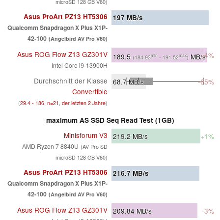
microSD 128 GB V60)
Asus ProArt PZ13 HT5306
197
MB/s
Qualcomm Snapdragon X Plus X1P-
42-100
(Angelbird AV Pro V60)
Asus ROG Flow Z13 GZ301V
-4%
189.5
MB/s
min
max
(184.93
- 191.52
)
Intel Core i9-13900H
Durchschnitt der Klasse
68.7
MB/s
-65%
Convertible
(
29.4 - 186, n=21, der letzten 2 Jahre
)
maximum AS SSD Seq Read Test (1GB)
Minisforum V3
219.2
MB/s
+1%
AMD Ryzen 7 8840U
(AV Pro SD
microSD 128 GB V60)
Asus ProArt PZ13 HT5306
216.7
MB/s
Qualcomm Snapdragon X Plus X1P-
42-100
(Angelbird AV Pro V60)
Asus ROG Flow Z13 GZ301V
209.84
MB/s
-3%