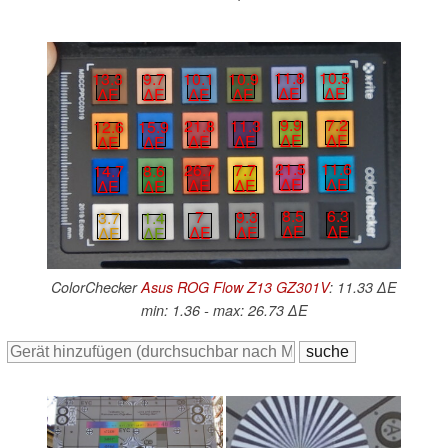
11.8
10.5
10.1
10.9
13.3
9.7
∆E
∆E
∆E
∆E
∆E
∆E
9.9
7.2
21.8
11.3
12.6
15.9
∆E
∆E
∆E
∆E
∆E
∆E
21.5
11.6
26.7
7.7
14.7
8.6
∆E
∆E
∆E
∆E
∆E
∆E
8.5
6.3
7
9.3
3.7
1.4
∆E
∆E
∆E
∆E
∆E
∆E
ColorChecker
Asus ROG Flow Z13 GZ301V
: 11.33 ∆E
min: 1.36 - max: 26.73 ∆E