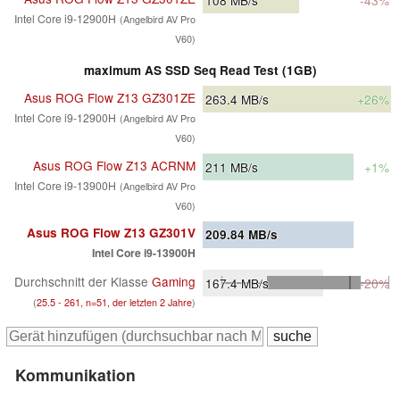
Intel Core i9-12900H
(Angelbird AV Pro
V60)
maximum AS SSD Seq Read Test (1GB)
Asus ROG Flow Z13 GZ301ZE
263.4
MB/s
+26%
Intel Core i9-12900H
(Angelbird AV Pro
V60)
Asus ROG Flow Z13 ACRNM
211
MB/s
+1%
Intel Core i9-13900H
(Angelbird AV Pro
V60)
Asus ROG Flow Z13 GZ301V
209.84
MB/s
Intel Core i9-13900H
Durchschnitt der Klasse
Gaming
167.4
MB/s
-20%
(
25.5 - 261, n=51, der letzten 2 Jahre
)
Kommunikation