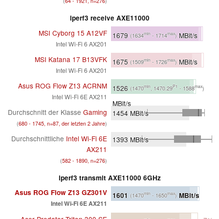
(
64 - 1921, n=276
)
iperf3 receive AXE11000
MSI Cyborg 15 A12VF
1679
MBit/s
min
max
(1634
- 1714
)
Intel Wi-Fi 6 AX201
MSI Katana 17 B13VFK
1675
MBit/s
min
max
(1509
- 1726
)
Intel Wi-Fi 6 AX201
Asus ROG Flow Z13 ACRNM
1526
min
P1
max
(1470
, 1470.29
- 1588
)
Intel Wi-Fi 6E AX211
MBit/s
Durchschnitt der Klasse
Gaming
1454
MBit/s
(
680 - 1745, n=87, der letzten 2 Jahre
)
Durchschnittliche
Intel Wi-Fi 6E
1393
MBit/s
AX211
(
582 - 1890, n=276
)
iperf3 transmit AXE11000 6GHz
Asus ROG Flow Z13 GZ301V
1601
MBit/s
min
max
(1470
- 1650
)
Intel Wi-Fi 6E AX211
Acer Predator Triton 300 SE