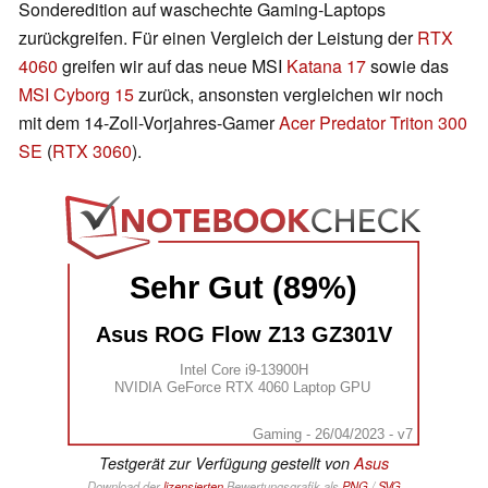
Sonderedition auf waschechte Gaming-Laptops
zurückgreifen. Für einen Vergleich der Leistung der
RTX
4060
greifen wir auf das neue MSI
Katana 17
sowie das
MSI Cyborg 15
zurück, ansonsten vergleichen wir noch
mit dem 14-Zoll-Vorjahres-Gamer
Acer Predator Triton 300
SE
(
RTX 3060
).
Sehr Gut (89%)
Asus ROG Flow Z13 GZ301V
Intel Core i9-13900H
NVIDIA GeForce RTX 4060 Laptop GPU
Gaming - 26/04/2023 - v7
Testgerät zur Verfügung gestellt von
Asus
Download der
lizensierten
Bewertungsgrafik als
PNG
/
SVG