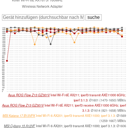
Wireless Network Adapter
1700
1650
1600
1550
1500
1450
1400
1350
1300
1250
1200
1150
1100
1050
1000
950
900
850
800
750
700
650
600
550
500
450
400
350
300
250
200
150
100
50
0
Asus ROG Flow Z13 GZ301V
Intel Wi-Fi 6E AX211; iperf3 transmit AXE11000 6GHz;
iperf 3.1.3:
Ø1601 (1470-1650) MBit/s
Asus ROG Flow Z13 GZ301V
Intel Wi-Fi 6E AX211; iperf3 receive AXE11000 6GHz; iperf
3.1.3:
Ø1614 (821-1658) MBit/s
MSI Katana 17 B13VFK
Intel Wi-Fi 6 AX201; iperf3 transmit AXE11000; iperf 3.1.3:
Ø1569
(1259-1667) MBit/s
MSI Cyborg 15 A12VF
Intel Wi-Fi 6 AX201; iperf3 transmit AXE11000; iperf 3.1.3:
Ø1606