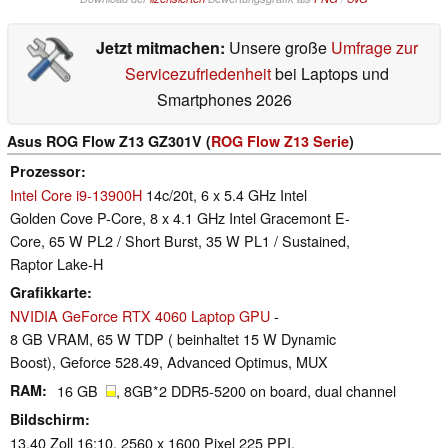
Jetzt mitmachen:
Unsere große
Umfrage zur
Servicezufriedenheit
bei Laptops und
Smartphones 2026
Asus ROG Flow Z13 GZ301V (
ROG Flow Z13 Serie
)
Prozessor
Intel Core i9-13900H
14c/20t, 6 x 5.4 GHz Intel
Golden Cove P-Core, 8 x 4.1 GHz Intel Gracemont E-
Core, 65 W PL2 / Short Burst, 35 W PL1 / Sustained,
Raptor Lake-H
Grafikkarte
NVIDIA GeForce RTX 4060 Laptop GPU
-
8 GB VRAM, 65 W TDP ( beinhaltet 15 W Dynamic
Boost), Geforce 528.49, Advanced Optimus, MUX
RAM
16 GB
, 8GB*2 DDR5-5200 on board, dual channel
Bildschirm
13.40 Zoll 16:10, 2560 x 1600 Pixel 225 PPI,