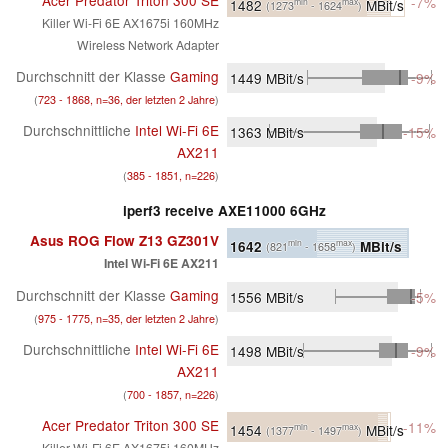
-7%
1482
MBit/s
min
max
(1273
- 1624
)
Killer Wi-Fi 6E AX1675i 160MHz
Wireless Network Adapter
Durchschnitt der Klasse
Gaming
1449
MBit/s
-9%
(
723 - 1868, n=36, der letzten 2 Jahre
)
Durchschnittliche
Intel Wi-Fi 6E
1363
MBit/s
-15%
AX211
(
385 - 1851, n=226
)
iperf3 receive AXE11000 6GHz
Asus ROG Flow Z13 GZ301V
1642
MBit/s
min
max
(821
- 1658
)
Intel Wi-Fi 6E AX211
Durchschnitt der Klasse
Gaming
1556
MBit/s
-5%
(
975 - 1775, n=35, der letzten 2 Jahre
)
Durchschnittliche
Intel Wi-Fi 6E
1498
MBit/s
-9%
AX211
(
700 - 1857, n=226
)
Acer Predator Triton 300 SE
-11%
1454
MBit/s
min
max
(1377
- 1497
)
Killer Wi-Fi 6E AX1675i 160MHz