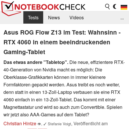
Tests
News
Videos
...
Benchmarks & Tech
Externe Tests
Asus ROG Flow Z13 im Test: Wahnsinn -
RTX 4060 in einem beeindruckenden
Kaufberatung
Deals
Suche
Jobs
Gaming-Tablet
Forum
Das etwas andere "Tabletop".
Die neue, effizientere RTX-
40-Generation von Nvidia macht es möglich: Die
Oberklasse-Grafikkarten können in immer kleinere
Formfaktoren gepackt werden. Asus treibt es noch weiter,
denn statt in einen 13-Zoll-Laptop verbauen sie eine RTX
4060 einfach in ein 13-Zoll-Tablet. Das kommt mit einer
Magnettastatur und wird so auch zum Convertible. Spielen
wir jetzt also AAA-Games auf dem Tablet?
Christian Hintze
,
Veröffentlicht am
👁
,
✓
Stefanie Voigt