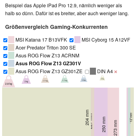
Beispiel das Apple iPad Pro 12.9, nämlich weniger als
halb so dünn. Dafür ist es breiter, aber auch weniger lang.
Größenvergleich Gaming-Konkurrenten
MSI Katana 17 B13VFK
MSI Cyborg 15 A12VF
Acer Predator Triton 300 SE
Asus ROG Flow Z13 ACRNM
Asus ROG Flow Z13 GZ301V
Asus ROG Flow Z13 GZ301ZE
DIN A4
❌
1.2 kg
1.6 kg
1.7 kg
1.7 kg
2 kg
2.8 kg
204 mm
206 mm
214 mm
14.2 mm
12 mm
227 mm
20 mm
19.8 mm
250 mm
22.9 mm
273 mm
25.2 mm