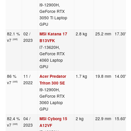
i9-12900H,
GeForce RTX
3050 Ti Laptop
GPU
82.1 %
02 /
2.8 kg
25.2 mm
17.30"
MSI Katana 17
v7
2023
(old)
B13VFK
i7-13620H,
GeForce RTX
4060 Laptop
GPU
86 %
11 /
1.7 kg
19.8 mm
14.00"
Acer Predator
v7
2022
(old)
Triton 300 SE
i9-12900H,
GeForce RTX
3060 Laptop
GPU
82.4 %
04 /
2 kg
22.9 mm
15.60"
MSI Cyborg 15
v7
2023
(old)
A12VF