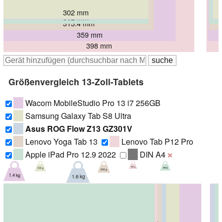
302 mm
302 mm
302 mm
313.4 mm
359 mm
398 mm
Größenvergleich 13-Zoll-Tablets
Wacom MobileStudio Pro 13 i7 256GB
Samsung Galaxy Tab S8 Ultra
Asus ROG Flow Z13 GZ301V
Lenovo Yoga Tab 13
Lenovo Tab P12 Pro
Apple iPad Pro 12.9 2022
DIN A4
❌
565 g
682 g
726 g
830 g
1.4 kg
1.6 kg