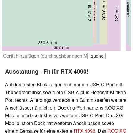
184.5 mm
203.98 mm
208.6 mm
5.6 mm
214.9 mm
206 mm
14.2 mm
6.2 mm
5.5 mm
229 mm
6.4 mm
16 mm
285.6 mm
293.35 mm
302 mm
326.4 mm
280.6 mm
367 mm
Ausstattung - Fit für RTX 4090!
Auf den ersten Blick zeigen sich nur ein USB-C-Port mit
Thunderbolt links sowie ein USB-A-plus Headset-Klinken-
Port rechts. Allerdings verdeckt ein Gummistreifen weitere
Anschlüsse, nämlich ein Docking-Port namens ROG XG
Mobile Interface inklusive zweitem USB-C-Port. Das XG
Mobile ist ein Dock mit weiteren Anschlüssen sowie
einem Gehäuse für eine externe
RTX 4090
. Das
ROG XG