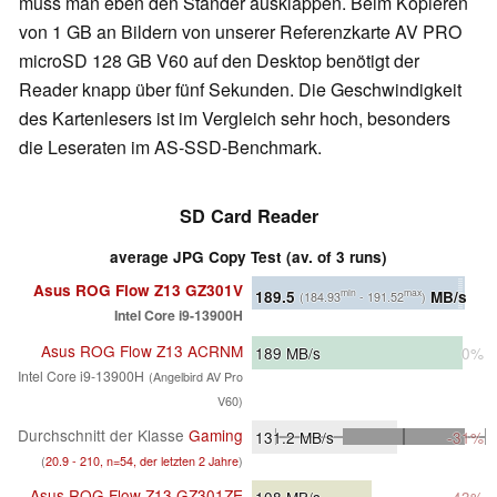
muss man eben den Ständer ausklappen. Beim Kopieren
von 1 GB an Bildern von unserer Referenzkarte AV PRO
microSD 128 GB V60 auf den Desktop benötigt der
Reader knapp über fünf Sekunden. Die Geschwindigkeit
des Kartenlesers ist im Vergleich sehr hoch, besonders
die Leseraten im AS-SSD-Benchmark.
SD Card Reader
average JPG Copy Test (av. of 3 runs)
Asus ROG Flow Z13 GZ301V
189.5
MB/s
min
max
(184.93
- 191.52
)
Intel Core i9-13900H
Asus ROG Flow Z13 ACRNM
189
MB/s
0%
Intel Core i9-13900H
(Angelbird AV Pro
V60)
Durchschnitt der Klasse
Gaming
131.2
MB/s
-31%
(
20.9 - 210, n=54, der letzten 2 Jahre
)
Asus ROG Flow Z13 GZ301ZE
108
MB/s
-43%