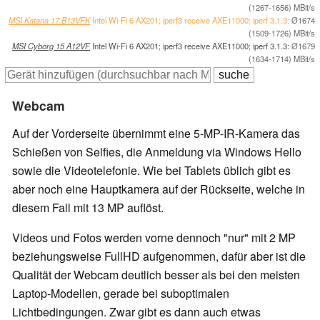
(1267-1656) MBit/s
MSI Katana 17 B13VFK
Intel Wi-Fi 6 AX201; iperf3 receive AXE11000; iperf 3.1.3:
Ø1674
(1509-1726) MBit/s
MSI Cyborg 15 A12VF
Intel Wi-Fi 6 AX201; iperf3 receive AXE11000; iperf 3.1.3:
Ø1679
(1634-1714) MBit/s
Webcam
Auf der Vorderseite übernimmt eine 5-MP-IR-Kamera das
Schießen von Selfies, die Anmeldung via Windows Hello
sowie die Videotelefonie. Wie bei Tablets üblich gibt es
aber noch eine Hauptkamera auf der Rückseite, welche in
diesem Fall mit 13 MP auflöst.
Videos und Fotos werden vorne dennoch "nur" mit 2 MP
beziehungsweise FullHD aufgenommen, dafür aber ist die
Qualität der Webcam deutlich besser als bei den meisten
Laptop-Modellen, gerade bei suboptimalen
Lichtbedingungen. Zwar gibt es dann auch etwas