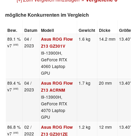
mögliche Konkurrenten im Vergleich
Bew.
Datum
Modell
Gewicht
Dicke
Größe
89.1 %
04 /
1.6 kg
14.2 mm
13.40"
Asus ROG Flow
v7
2023
(old)
Z13 GZ301V
i9-13900H,
GeForce RTX
4060 Laptop
GPU
89.4 %
04 /
1.7 kg
20 mm
13.40"
Asus ROG Flow
v7
2023
(old)
Z13 ACRNM
i9-13900H,
GeForce RTX
4070 Laptop
GPU
86.8 %
02 /
1.2 kg
12 mm
13.40"
Asus ROG Flow
v7
2022
(old)
Z13 GZ301ZE