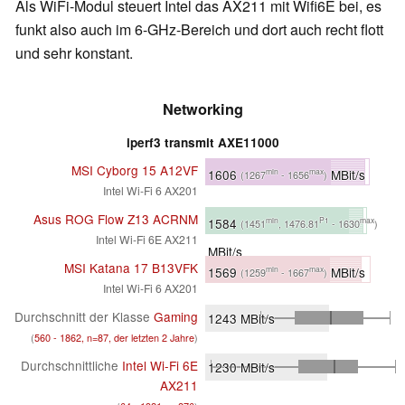
Als WiFi-Modul steuert Intel das AX211 mit Wifi6E bei, es
funkt also auch im 6-GHz-Bereich und dort auch recht flott
und sehr konstant.
Networking
iperf3 transmit AXE11000
MSI Cyborg 15 A12VF
1606
MBit/s
min
max
(1267
- 1656
)
Intel Wi-Fi 6 AX201
Asus ROG Flow Z13 ACRNM
1584
min
P1
max
(1451
, 1476.81
- 1630
)
Intel Wi-Fi 6E AX211
MBit/s
MSI Katana 17 B13VFK
1569
MBit/s
min
max
(1259
- 1667
)
Intel Wi-Fi 6 AX201
Durchschnitt der Klasse
Gaming
1243
MBit/s
(
560 - 1862, n=87, der letzten 2 Jahre
)
Durchschnittliche
Intel Wi-Fi 6E
1230
MBit/s
AX211