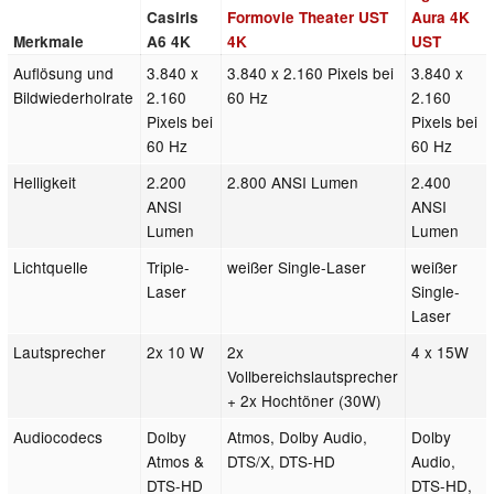
Casiris
Formovie Theater UST
Aura 4K
Merkmale
A6 4K
4K
UST
Auflösung und
3.840 x
3.840 x 2.160 Pixels bei
3.840 x
Bildwiederholrate
2.160
60 Hz
2.160
Pixels bei
Pixels bei
60 Hz
60 Hz
Helligkeit
2.200
2.800 ANSI Lumen
2.400
ANSI
ANSI
Lumen
Lumen
Lichtquelle
Triple-
weißer Single-Laser
weißer
Laser
Single-
Laser
Lautsprecher
2x 10 W
2x
4 x 15W
Vollbereichslautsprecher
+ 2x Hochtöner (30W)
Audiocodecs
Dolby
Atmos, Dolby Audio,
Dolby
Atmos &
DTS/X, DTS-HD
Audio,
DTS-HD
DTS-HD,