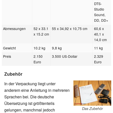
DTS-
Studio
Sound,
DD, DD+
Abmessungen
52 x 33.1
55 x 34,92 x 10,75 cm
60,6 x
x 15.2 cm
40,1 x
14,0 cm
Gewicht
10.2 kg
9,8 kg
11 kg
Preis
2.150
3.500 US-Dollar
2.329
Euro
Euro
Zubehör
In der Verpackung liegt unter
anderem eine Anleitung in mehreren
Sprachen bei. Die deutsche
Übersetzung ist größtenteils
Das Zubehör
gelungen, manchmal jedoch