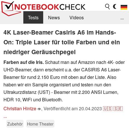
Tests
News
Videos
...
Benchmarks & Tech
Externe Tests
4K Laser-Beamer Casiris A6 im Hands-
On: Triple Laser für tolle Farben und ein
Kaufberatung
Deals
Suche
Jobs
niedriger Geräuschpegel
Forum
Farben auf die Iris.
Schaut man auf Amazon nach 4K- oder
UHD-Beamer, dann erscheint u.a. der CASIRIS A6 Laser-
Beamer für rund 2.150 Euro mit oben auf der Liste. Also
haben wir ein Sample organisiert und testen nun den
Ultrakurzdistanz (UST) - Beamer mit 2.200 ANSI Lumen,
HDR 10, WiFi und Bluetooth.
Christian Hintze
,
Veröffentlicht am
20.04.2023
🇺🇸
🇸🇪
👁
...
Zubehör
Home Theater