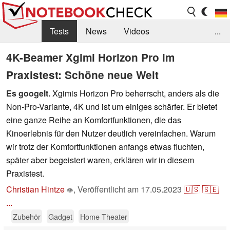
Tests
News
Videos
...
Benchmarks & Tech
Externe Tests
4K-Beamer Xgimi Horizon Pro im
Praxistest: Schöne neue Welt
Kaufberatung
Deals
Suche
Jobs
Es googelt.
Xgimis Horizon Pro beherrscht, anders als die
Forum
Non-Pro-Variante, 4K und ist um einiges schärfer. Er bietet
eine ganze Reihe an Komfortfunktionen, die das
Kinoerlebnis für den Nutzer deutlich vereinfachen. Warum
wir trotz der Komfortfunktionen anfangs etwas fluchten,
später aber begeistert waren, erklären wir in diesem
Praxistest.
Christian Hintze
,
Veröffentlicht am
17.05.2023
🇺🇸
🇸🇪
👁
...
Zubehör
Gadget
Home Theater