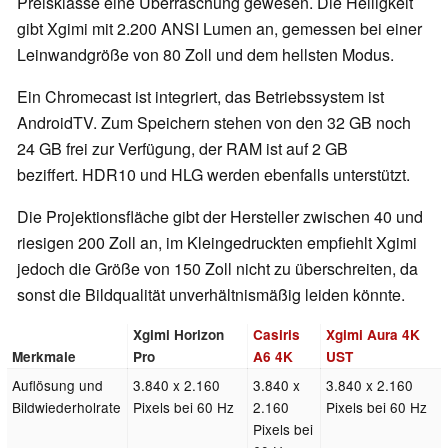
Preisklasse eine Überraschung gewesen. Die Helligkeit
gibt Xgimi mit 2.200 ANSI Lumen an, gemessen bei einer
Leinwandgröße von 80 Zoll und dem hellsten Modus.
Ein Chromecast ist integriert, das Betriebssystem ist
AndroidTV. Zum Speichern stehen von den 32 GB noch
24 GB frei zur Verfügung, der RAM ist auf 2 GB
beziffert. HDR10 und HLG werden ebenfalls unterstützt.
Die Projektionsfläche gibt der Hersteller zwischen 40 und
riesigen 200 Zoll an, im Kleingedruckten empfiehlt Xgimi
jedoch die Größe von 150 Zoll nicht zu überschreiten, da
sonst die Bildqualität unverhältnismäßig leiden könnte.
Xgimi Horizon
Casiris
Xgimi Aura 4K
Merkmale
Pro
A6 4K
UST
Auflösung und
3.840 x 2.160
3.840 x
3.840 x 2.160
Bildwiederholrate
Pixels bei 60 Hz
2.160
Pixels bei 60 Hz
Pixels bei