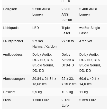
60 Hz
Helligkeit
2.200 ANSI
2.200
2.400 ANSI
Lumen
ANSI
Lumen
Lumen
Lichtquelle
LED
Triple-
weißer Single-
Laser
Laser
Lautsprecher
2 x 8W
2x 10 W
4 x 15W
Harman/Kardon
Audiocodecs
Dolby Audio,
Dolby
Dolby Audio,
DTS-HD, DTS-
Atmos &
DTS-HD, DTS-
Studio Sound,
DTS-HD
Studio Sound,
DD, DD+
DD, DD+
Abmessungen
20,84 x 21,84 x
52 x 33.1
60,6 x 40,1 x
13,62 cm
x 15.2 cm
14,0 cm
Gewicht
2,9 kg
10.2 kg
11 kg
Preis
1.500 Euro
2.150
2.329 Euro
Euro