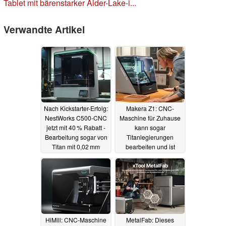
Tablet mit bärenstarker Alder-Lake-i...
Verwandte Artikel
Nach Kickstarter-Erfolg:
Makera Z1: CNC-
NestWorks C500-CNC
Maschine für Zuhause
jetzt mit 40 % Rabatt -
kann sogar
Bearbeitung sogar von
Titanlegierungen
Titan mit 0,02 mm
bearbeiten und ist
Genauigkeit
vergleichsweise
22.12.2025
günstig
30.11.2025
HiMill: CNC-Maschine
MetalFab: Dieses