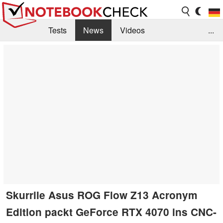
Tests
News
Videos
...
Benchmarks & Tech
Externe Tests
Kaufberatung
Deals
Suche
Jobs
Forum
Skurrile Asus ROG Flow Z13 Acronym
Edition packt GeForce RTX 4070 ins CNC-