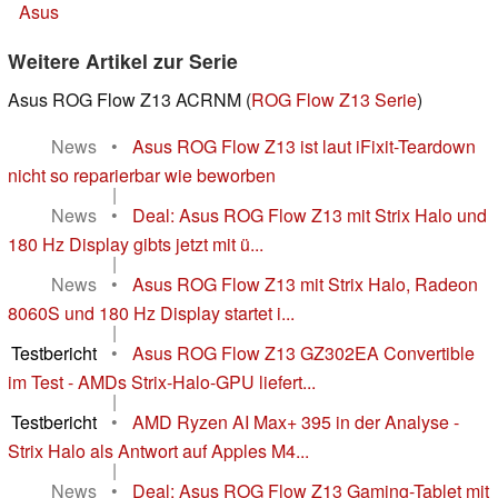
Asus
Weitere Artikel zur Serie
Asus ROG Flow Z13 ACRNM (
ROG Flow Z13 Serie
)
News
•
Asus ROG Flow Z13 ist laut iFixit-Teardown
nicht so reparierbar wie beworben
|
News
•
Deal: Asus ROG Flow Z13 mit Strix Halo und
180 Hz Display gibts jetzt mit ü...
|
News
•
Asus ROG Flow Z13 mit Strix Halo, Radeon
8060S und 180 Hz Display startet i...
|
Testbericht
•
Asus ROG Flow Z13 GZ302EA Convertible
im Test - AMDs Strix-Halo-GPU liefert...
|
Testbericht
•
AMD Ryzen AI Max+ 395 in der Analyse -
Strix Halo als Antwort auf Apples M4...
|
News
•
Deal: Asus ROG Flow Z13 Gaming-Tablet mit