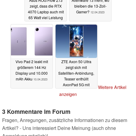
Asus ROG Flow Z13
Alienware 13 mehr, wo
zeigt, dass die RTX
bleiben die 13-Zoll-
4070 Laptop auch mit
Gamer?
12.04.2023
65 Watt viel Leistung
bietet
12.04.2023
Vivo Pad 2 leakt mit
ZTE Axon 50 Ultra
größerem 144 Hz
zeigt sich mit
Display und 10.000
Satelliten-Anbindung,
mAh Akku
Teaser enthüllt
10.04.2023
AxonPad 5G mit
Weitere Artikel
dünnen
anzeigen
Bildschirmrändern
10.04.2023
3 Kommentare im Forum
Fragen, Anregungen, zusätzliche Informationen zu diesem
Artikel? - Uns interessiert Deine Meinung (auch ohne
Anmeldung möglich)!