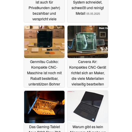
ist auch für
System schneidet,
Privatkunden (sehr)
schweißt und reinigt
bezahlbar und
Metall
05.05.2025
verspricht viele
Möglichkeiten
11.10.2025
Genmitsu Cubiko:
Carvera Air:
Kompakte CNC-
Kompaktes CNC-Gerät
Maschine ist noch mit
richtet sich an Maker,
Rabatt bestellbar,
die viele Materialien
unterstützen Bohrer
vielseitig bearbeiten
und Laser
wollen
08.02.2025
07.05.2024
Das Gaming-Tablet
Warum gibt es kein