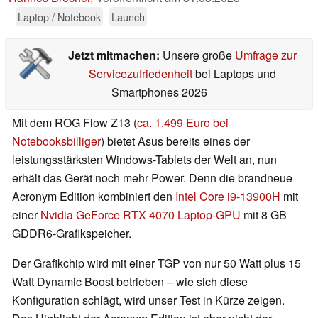
Laptop / Notebook
Launch
Jetzt mitmachen:
Unsere große
Umfrage zur
Servicezufriedenheit
bei Laptops und
Smartphones 2026
Mit dem ROG Flow Z13 (
ca. 1.499 Euro bei
Notebooksbilliger
) bietet Asus bereits eines der
leistungsstärksten Windows-Tablets der Welt an, nun
erhält das Gerät noch mehr Power. Denn die brandneue
Acronym Edition kombiniert den
Intel Core i9-13900H
mit
einer
Nvidia GeForce RTX 4070 Laptop-GPU
mit 8 GB
GDDR6-Grafikspeicher.
Der Grafikchip wird mit einer TGP von nur 50 Watt plus 15
Watt Dynamic Boost betrieben – wie sich diese
Konfiguration schlägt, wird unser Test in Kürze zeigen.