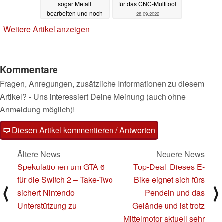
sogar Metall
für das CNC-Multitool
bearbeiten und noch
28.09.2022
mit Rabatt gesichert
Weitere Artikel anzeigen
werden
10.03.2023
Kommentare
Fragen, Anregungen, zusätzliche Informationen zu diesem
Artikel? - Uns interessiert Deine Meinung (auch ohne
Anmeldung möglich)!
Diesen Artikel kommentieren / Antworten
Ältere News
Neuere News
Spekulationen um GTA 6
Top-Deal: Dieses E-
für die Switch 2 – Take-Two
Bike eignet sich fürs
⟨
⟩
sichert Nintendo
Pendeln und das
Unterstützung zu
Gelände und ist trotz
Mittelmotor aktuell sehr