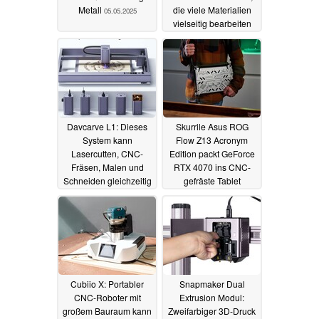
Metall
die viele Materialien
05.05.2025
vielseitig bearbeiten
wollen
07.05.2024
Davcarve L1: Dieses
Skurrile Asus ROG
System kann
Flow Z13 Acronym
Lasercutten, CNC-
Edition packt GeForce
Fräsen, Malen und
RTX 4070 ins CNC-
Schneiden gleichzeitig
gefräste Tablet
16.10.2023
31.03.2023
Cubiio X: Portabler
Snapmaker Dual
CNC-Roboter mit
Extrusion Modul:
großem Bauraum kann
Zweifarbiger 3D-Druck