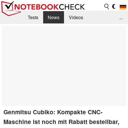
Tests
News
Videos
...
Benchmarks & Tech
Externe Tests
Kaufberatung
Deals
Suche
Jobs
Forum
Genmitsu Cubiko: Kompakte CNC-
Maschine ist noch mit Rabatt bestellbar,