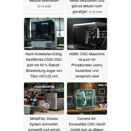
Metalle bearbeiten
Metall bearbeiten und
gibt es aktuell noch
23.04.2026
günstiger
10.03.2026
Nach Kickstarter-Erfolg:
HiMill: CNC-Maschine
NestWorks C500-CNC
ist auch für
jetzt mit 40 % Rabatt -
Privatkunden (sehr)
Bearbeitung sogar von
bezahlbar und
Titan mit 0,02 mm
verspricht viele
Genauigkeit
Möglichkeiten
22.12.2025
11.10.2025
MetalFab: Dieses
Carvera Air:
System schneidet,
Kompaktes CNC-Gerät
schweißt und reinigt
richtet sich an Maker,