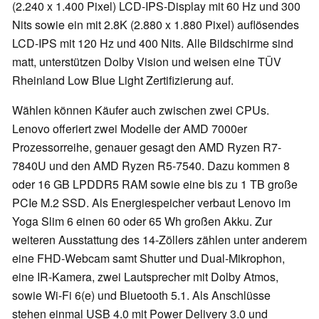
(2.240 x 1.400 Pixel) LCD-IPS-Display mit 60 Hz und 300
Nits sowie ein mit 2.8K (2.880 x 1.880 Pixel) auflösendes
LCD-IPS mit 120 Hz und 400 Nits. Alle Bildschirme sind
matt, unterstützen Dolby Vision und weisen eine TÜV
Rheinland Low Blue Light Zertifizierung auf.
Wählen können Käufer auch zwischen zwei CPUs.
Lenovo offeriert zwei Modelle der AMD 7000er
Prozessorreihe, genauer gesagt den AMD Ryzen R7-
7840U und den AMD Ryzen R5-7540. Dazu kommen 8
oder 16 GB LPDDR5 RAM sowie eine bis zu 1 TB große
PCIe M.2 SSD. Als Energiespeicher verbaut Lenovo im
Yoga Slim 6 einen 60 oder 65 Wh großen Akku. Zur
weiteren Ausstattung des 14-Zöllers zählen unter anderem
eine FHD-Webcam samt Shutter und Dual-Mikrophon,
eine IR-Kamera, zwei Lautsprecher mit Dolby Atmos,
sowie Wi-Fi 6(e) und Bluetooth 5.1. Als Anschlüsse
stehen einmal USB 4.0 mit Power Delivery 3.0 und