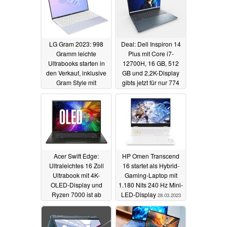
LG Gram 2023: 998
Deal: Dell Inspiron 14
Gramm leichte
Plus mit Core i7-
Ultrabooks starten in
12700H, 16 GB, 512
den Verkauf, inklusive
GB und 2,2K-Display
Gram Style mit
gibts jetzt für nur 774
unsichtbarem Trackpad
Euro
30.03.2023
30.03.2023
Acer Swift Edge:
HP Omen Transcend
Ultraleichtes 16 Zoll
16 startet als Hybrid-
Ultrabook mit 4K-
Gaming-Laptop mit
OLED-Display und
1.180 Nits 240 Hz Mini-
Ryzen 7000 ist ab
LED-Display
28.03.2023
sofort erhältlich
29.03.2023