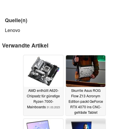
Quelle(n)
Lenovo
Verwandte Artikel
AMD enthüllt A620-
Skurrile Asus ROG
Chipsatz für günstige
Flow Z13 Acronym
Ryzen 7000-
Edition packt GeForce
Mainboards
RTX 4070 ins CNC-
31.03.2023
gefräste Tablet
31.03.2023