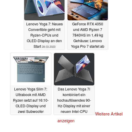
Lenovo Yoga 7: Neues
GeForce RTX 4050
Convertible geht mit
und AMD Ryzen 7
Ryzen-CPUs und
7840HS im 1,49 kg
OLED-Display an den
Gehäuse: Lenovo
Start
Yoga Pro 7 startet ab
28.03.2023
899 Euro
28.03.2023
Lenovo Yoga Slim 7:
Das Lenovo Yoga 7i
Ultrabook mit AMD
kombiniert ein
Ryzen setzt auf 16:10-
hochauflösendes 90-
OLED-Display und
Hz-Display mit einer
zwei Subwoofer
neuen Intel-CPU
Weitere Artikel
28.03.2023
28.03.2023
anzeigen