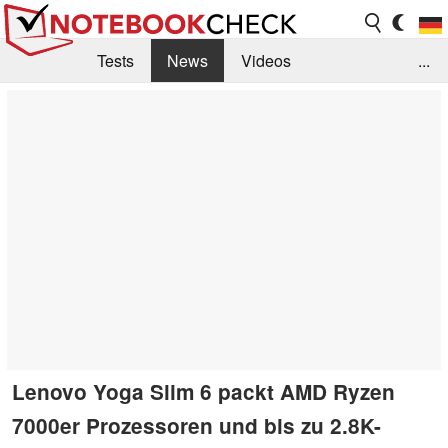
Tests
News
Videos
...
Benchmarks & Tech
Externe Tests
Kaufberatung
Deals
Suche
Jobs
Forum
Lenovo Yoga Slim 6 packt AMD Ryzen
7000er Prozessoren und bis zu 2.8K-