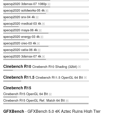
specvp2020 3dsmax-07 1080p
+
specvp2020 solidworks-05 4k
+
specvp2020 snx-04 4k
+
specvp2020 medical-03 4k
+
specvp2020 maya-06 4k
+
specvp2020 energy-03 4k
+
specvp2020 creo-03 4k
+
specvp2020 catia-06 4k
+
specvp2020 3dsmax-07 4k
+
Cinebench R10
Cinebench R10 Shading (32bit)
+
Cinebench R11.5
Cinebench R11.5 OpenGL 64 Bit
+
Cinebench R15
Cinebench R15 OpenGL 64 Bit
+
Cinebench R15 OpenGL Ref. Match 64 Bit
+
GFXBench
- GFXBench 5.0 4K Aztec Ruins High Tier