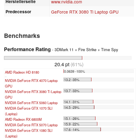
Herstellerseite
www.nvidia.com
Predecessor
GeForce RTX 3080 Ti Laptop GPU
Benchmarks
Performance Rating
- 3DMark 11 + Fire Strike + Time Spy
20.4 pt
(61%)
0.0639 -100%
AMD Radeon HD 8180
...
13.2 -35%
NVIDIA GeForce RTX 4070 Laptop
GPU
13.7 -33%
NVIDIA GeForce RTX 3080 Ti Laptop
GPU
14.1 -31%
NVIDIA GeForce RTX 5060 Laptop
14.5 -29%
NVIDIA GeForce GTX 1070 SLI
(Laptop)
15.1 -26%
AMD Radeon RX 6800M
15.9 -22%
NVIDIA GeForce RTX 5070 Laptop
17.6 -14%
NVIDIA GeForce GTX 1080 SLI
(Laptop)