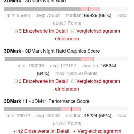
3DMark
- 3DMark Night Raid
min: 65684 avg: 72553 median:
69939 (66%)
max:
82037 Points
3 Einzelwerte im Detail
Vergleichsdiagramm
+
+
einblenden
3DMark
- 3DMark Night Raid Graphics Score
min: 163096 avg: 172197 median:
165244
(64%)
max: 188250 Points
3 Einzelwerte im Detail
Vergleichsdiagramm
+
+
einblenden
3DMark 11
- 3DM11 Performance Score
min: 38012 avg: 45248 median:
45224 (55%)
max:
51757 Points
42 Einzelwerte im Detail
Vergleichsdiagramm
+
+