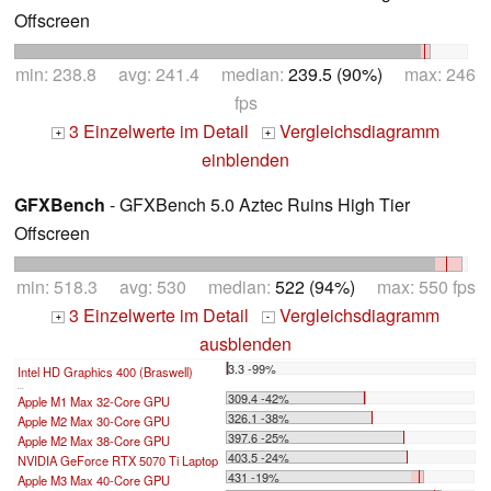
Offscreen
min: 238.8 avg: 241.4 median:
239.5 (90%)
max: 246
fps
3 Einzelwerte im Detail
Vergleichsdiagramm
+
+
einblenden
GFXBench
- GFXBench 5.0 Aztec Ruins High Tier
Offscreen
min: 518.3 avg: 530 median:
522 (94%)
max: 550 fps
3 Einzelwerte im Detail
Vergleichsdiagramm
+
-
ausblenden
3.3 -99%
Intel HD Graphics 400 (Braswell)
...
309.4 -42%
Apple M1 Max 32-Core GPU
326.1 -38%
Apple M2 Max 30-Core GPU
397.6 -25%
Apple M2 Max 38-Core GPU
403.5 -24%
NVIDIA GeForce RTX 5070 Ti Laptop
431 -19%
Apple M3 Max 40-Core GPU