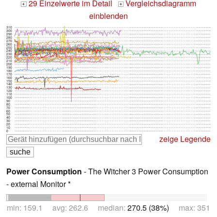
29 Einzelwerte im Detail
Vergleichsdiagramm
+
+
einblenden
310
300
290
280
270
260
250
240
230
220
210
200
190
180
170
160
150
140
130
120
110
100
90
80
70
60
50
40
30
20
10
0
zeige Legende
Power Consumption
- The Witcher 3 Power Consumption
- external Monitor *
min: 159.1 avg: 262.6 median:
270.5 (38%)
max: 351