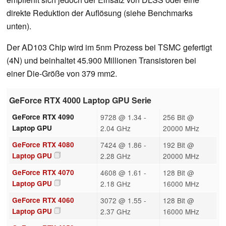
direkte Reduktion der Auflösung (siehe Benchmarks
unten).
Der AD103 Chip wird im 5nm Prozess bei TSMC gefertigt
(4N) und beinhaltet 45.900 Millionen Transistoren bei
einer Die-Größe von 379 mm2.
GeForce RTX 4000 Laptop GPU Serie
GeForce RTX 4090
9728 @ 1.34 -
256 Bit @
Laptop GPU
2.04 GHz
20000 MHz
GeForce RTX 4080
7424 @ 1.86 -
192 Bit @
Laptop GPU
2.28 GHz
20000 MHz
GeForce RTX 4070
4608 @ 1.61 -
128 Bit @
Laptop GPU
2.18 GHz
16000 MHz
GeForce RTX 4060
3072 @ 1.55 -
128 Bit @
Laptop GPU
2.37 GHz
16000 MHz