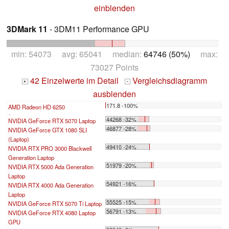
einblenden
3DMark 11
- 3DM11 Performance GPU
min: 54073 avg: 65041 median:
64746 (50%)
max:
73027 Points
42 Einzelwerte im Detail
Vergleichsdiagramm
+
-
ausblenden
171.8 -100%
AMD Radeon HD 6250
...
44268 -32%
NVIDIA GeForce RTX 5070 Laptop
46877 -28%
NVIDIA GeForce GTX 1080 SLI
(Laptop)
49410 -24%
NVIDIA RTX PRO 3000 Blackwell
Generation Laptop
51979 -20%
NVIDIA RTX 5000 Ada Generation
Laptop
54921 -16%
NVIDIA RTX 4000 Ada Generation
Laptop
55525 -15%
NVIDIA GeForce RTX 5070 Ti Laptop
56791 -13%
NVIDIA GeForce RTX 4080 Laptop
GPU