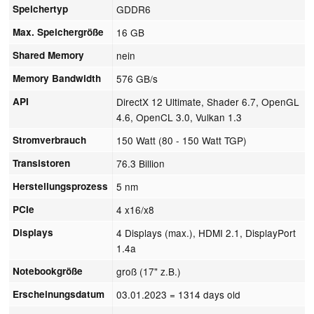
Speichertyp
GDDR6
Max. Speichergröße
16 GB
Shared Memory
nein
Memory Bandwidth
576 GB/s
API
DirectX 12 Ultimate, Shader 6.7, OpenGL
4.6, OpenCL 3.0, Vulkan 1.3
Stromverbrauch
150 Watt (80 - 150 Watt TGP)
Transistoren
76.3 Billion
Herstellungsprozess
5 nm
PCIe
4 x16/x8
Displays
4 Displays (max.), HDMI 2.1, DisplayPort
1.4a
Notebookgröße
groß (17" z.B.)
Erscheinungsdatum
03.01.2023
= 1314 days old