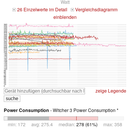
Watt
26 Einzelwerte im Detail
Vergleichsdiagramm
+
+
einblenden
360
350
340
330
320
310
300
290
280
270
260
250
240
230
220
210
200
190
180
170
160
150
140
130
120
110
100
90
80
70
60
50
40
30
20
10
0
zeige Legende
Power Consumption
- Witcher 3 Power Consumption *
min: 172 avg: 275.4 median:
278 (61%)
max: 358