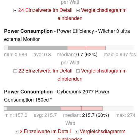
per Watt
24 Einzelwerte im Detail
Vergleichsdiagramm
+
+
einblenden
Power Consumption
- Power Efficiency - Witcher 3 ultra
external Monitor
min: 0.586 avg: 0.8 median:
0.7 (62%)
max: 0.947 fps
per Watt
22 Einzelwerte im Detail
Vergleichsdiagramm
+
+
einblenden
Power Consumption
- Cyberpunk 2077 Power
Consumption 150cd *
min: 157.3 avg: 215.7 median:
215.7 (60%)
max: 274
Watt
2 Einzelwerte im Detail
Vergleichsdiagramm
+
+
einblenden