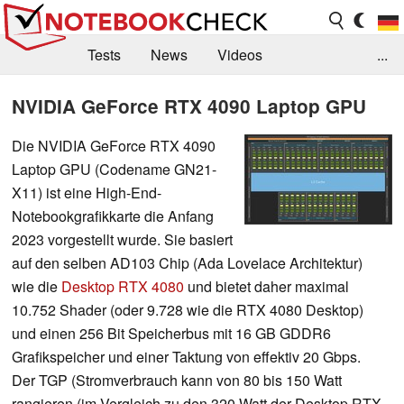
Tests
News
Videos
...
Benchmarks & Tech
Externe Tests
NVIDIA GeForce RTX 4090 Laptop GPU
Kaufberatung
Deals
Suche
Jobs
Die NVIDIA GeForce RTX 4090
Laptop GPU (Codename GN21-
Forum
X11) ist eine High-End-
Notebookgrafikkarte die Anfang
2023 vorgestellt wurde. Sie basiert
auf den selben AD103 Chip (Ada Lovelace Architektur)
wie die
Desktop RTX 4080
und bietet daher maximal
10.752 Shader (oder 9.728 wie die RTX 4080 Desktop)
und einen 256 Bit Speicherbus mit 16 GB GDDR6
Grafikspeicher und einer Taktung von effektiv 20 Gbps.
Der TGP (Stromverbrauch kann von 80 bis 150 Watt
rangieren (im Vergleich zu den 320 Watt der Desktop RTX