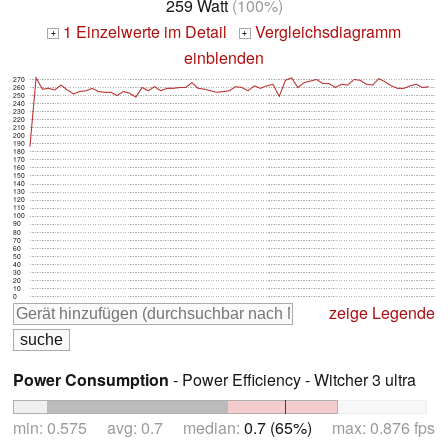
259 Watt
(100%)
1 Einzelwerte im Detail
Vergleichsdiagramm
+
+
einblenden
270
260
250
240
230
220
210
200
190
180
170
160
150
140
130
120
110
100
90
80
70
60
50
40
30
20
10
0
zeige Legende
Power Consumption
- Power Efficiency - Witcher 3 ultra
min: 0.575 avg: 0.7 median:
0.7 (65%)
max: 0.876 fps