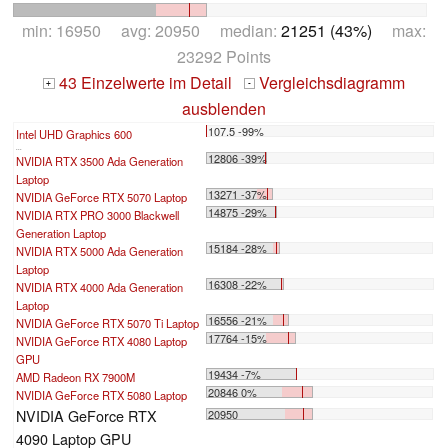
min: 16950 avg: 20950 median:
21251 (43%)
max:
23292 Points
43 Einzelwerte im Detail
Vergleichsdiagramm
+
-
ausblenden
107.5 -99%
Intel UHD Graphics 600
...
12806 -39%
NVIDIA RTX 3500 Ada Generation
Laptop
13271 -37%
NVIDIA GeForce RTX 5070 Laptop
14875 -29%
NVIDIA RTX PRO 3000 Blackwell
Generation Laptop
15184 -28%
NVIDIA RTX 5000 Ada Generation
Laptop
16308 -22%
NVIDIA RTX 4000 Ada Generation
Laptop
16556 -21%
NVIDIA GeForce RTX 5070 Ti Laptop
17764 -15%
NVIDIA GeForce RTX 4080 Laptop
GPU
19434 -7%
AMD Radeon RX 7900M
20846 0%
NVIDIA GeForce RTX 5080 Laptop
NVIDIA GeForce RTX
20950
4090 Laptop GPU