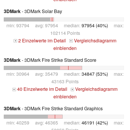
3DMark
- 3DMark Solar Bay
min: 93794 avg: 97954 median:
97954 (40%)
max:
102114 Points
2 Einzelwerte im Detail
Vergleichsdiagramm
+
+
einblenden
3DMark
- 3DMark Fire Strike Standard Score
min: 30964 avg: 35479 median:
34847 (53%)
max:
43163 Points
40 Einzelwerte im Detail
Vergleichsdiagramm
+
+
einblenden
3DMark
- 3DMark Fire Strike Standard Graphics
min: 40259 avg: 46365 median:
46191 (42%)
max: