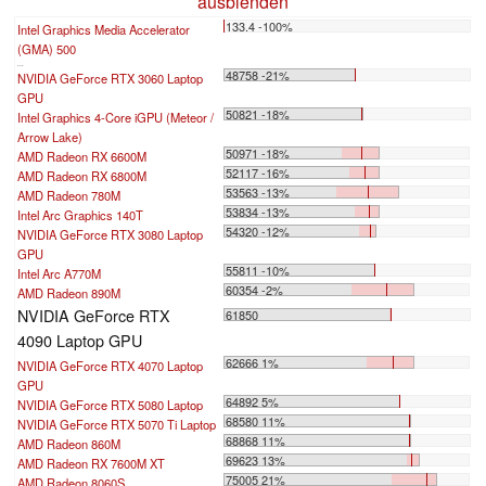
ausblenden
133.4 -100%
Intel Graphics Media Accelerator
(GMA) 500
...
48758 -21%
NVIDIA GeForce RTX 3060 Laptop
GPU
50821 -18%
Intel Graphics 4-Core iGPU (Meteor /
Arrow Lake)
50971 -18%
AMD Radeon RX 6600M
52117 -16%
AMD Radeon RX 6800M
53563 -13%
AMD Radeon 780M
53834 -13%
Intel Arc Graphics 140T
54320 -12%
NVIDIA GeForce RTX 3080 Laptop
GPU
55811 -10%
Intel Arc A770M
60354 -2%
AMD Radeon 890M
NVIDIA GeForce RTX
61850
4090 Laptop GPU
62666 1%
NVIDIA GeForce RTX 4070 Laptop
GPU
64892 5%
NVIDIA GeForce RTX 5080 Laptop
68580 11%
NVIDIA GeForce RTX 5070 Ti Laptop
68868 11%
AMD Radeon 860M
69623 13%
AMD Radeon RX 7600M XT
75005 21%
AMD Radeon 8060S