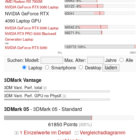
59943 -8%
AMD Radeon RX 7900M
60125 -8%
NVIDIA GeForce RTX 5080 Laptop
NVIDIA GeForce RTX
65041
4090 Laptop GPU
66542 2%
NVIDIA GeForce RTX 5090 Laptop
68271 5%
NVIDIA RTX PRO 5000 Blackwell
Generation Laptop
max:
129772 100%
NVIDIA GeForce RTX 5090
0%
100%
Suchen:
Modell:
Max. Alter:
Jahre
Alle
Laptop
Smartphone
Desktop
3DMark Vantage
3DM Vant. Perf. total
+
3DM Vant. Perf. GPU no PhysX
+
3DMark 05
- 3DMark 05 - Standard
61850 Points
(68%)
1 Einzelwerte im Detail
Vergleichsdiagramm
+
-