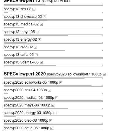
SPECviewperf 13
specvp13 sw-04
+
specvp13 snx-03
+
specvp13 showcase-02
+
specvp13 medical-02
+
specvp13 maya-05
+
specvp13 energy-02
+
specvp13 creo-02
+
specvp13 catia-05
+
specvp13 3dsmax-06
+
SPECviewperf 2020
specvp2020 solidworks-07 1080p
+
specvp2020 solidworks-05 1080p
+
specvp2020 snx-04 1080p
+
specvp2020 medical-03 1080p
+
specvp2020 maya-06 1080p
+
specvp2020 energy-03 1080p
+
specvp2020 creo-03 1080p
+
specvp2020 catia-06 1080p
+