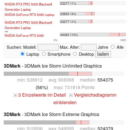
23277 11%
NVIDIA RTX PRO 5000 Blackwell
Generation Laptop
23833 14%
NVIDIA GeForce RTX 5090 Laptop
...
23277 11%
NVIDIA RTX PRO 5000 Blackwell
Generation Laptop
max:
44063 110%
NVIDIA GeForce RTX 5090
0%
100%
Suchen:
Modell:
Max. Alter:
Jahre
Alle
Laptop
Smartphone
Desktop
3DMark
- 3DMark Ice Storm Unlimited Graphics
min: 538912 avg: 608368 median:
554375
(56%)
max: 731818 Points
3 Einzelwerte im Detail
Vergleichsdiagramm
+
+
einblenden
3DMark
- 3DMark Ice Storm Extreme Graphics
min: 510556 avg: 549555 median:
524379