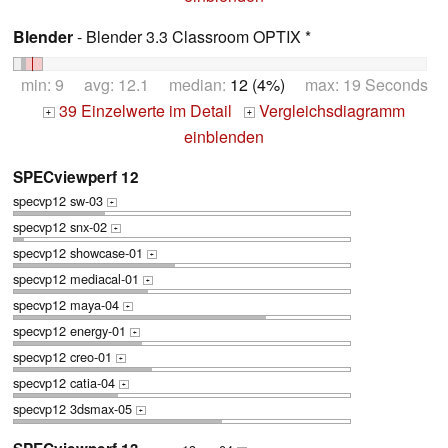
Blender
- Blender 3.3 Classroom OPTIX *
min: 9 avg: 12.1 median:
12 (4%)
max: 19 Seconds
39 Einzelwerte im Detail
Vergleichsdiagramm
+
+
einblenden
SPECviewperf 12
specvp12 sw-03
+
specvp12 snx-02
+
specvp12 showcase-01
+
specvp12 mediacal-01
+
specvp12 maya-04
+
specvp12 energy-01
+
specvp12 creo-01
+
specvp12 catia-04
+
specvp12 3dsmax-05
+