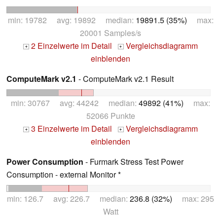
min: 19782 avg: 19892 median:
19891.5 (35%)
max:
20001 Samples/s
2 Einzelwerte im Detail
Vergleichsdiagramm
+
+
einblenden
ComputeMark v2.1
- ComputeMark v2.1 Result
min: 30767 avg: 44242 median:
49892 (41%)
max:
52066 Punkte
3 Einzelwerte im Detail
Vergleichsdiagramm
+
+
einblenden
Power Consumption
- Furmark Stress Test Power
Consumption - external Monitor *
min: 126.7 avg: 226.7 median:
236.8 (32%)
max: 295
Watt