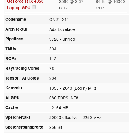
GeForce RTX 4050
2560 @ 2.37
96 Bit @ 16000
Laptop GPU
GHz
MHz
Codename
GN21-X11
Architektur
Ada Lovelace
Pipelines
9728 - unified
TMUs
304
ROPs
112
Raytracing Cores
76
Tensor / AI Cores
304
Kerntakt
1335 - 2040 (Boost) MHz
AI GPU
686 TOPS INT8
Cache
L2: 64 MB
Speichertakt
20000 effective = 2250 MHz
Speicherbandbreite
256 Bit