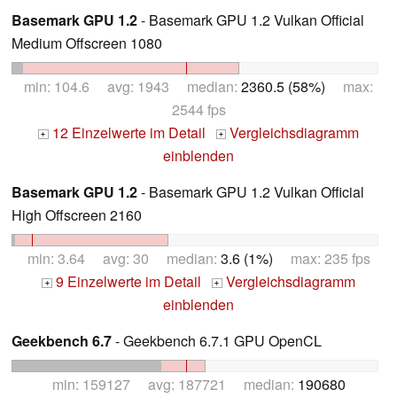
Basemark GPU 1.2
- Basemark GPU 1.2 Vulkan Official
Medium Offscreen 1080
min: 104.6 avg: 1943 median:
2360.5 (58%)
max:
2544 fps
12 Einzelwerte im Detail
Vergleichsdiagramm
+
+
einblenden
Basemark GPU 1.2
- Basemark GPU 1.2 Vulkan Official
High Offscreen 2160
min: 3.64 avg: 30 median:
3.6 (1%)
max: 235 fps
9 Einzelwerte im Detail
Vergleichsdiagramm
+
+
einblenden
Geekbench 6.7
- Geekbench 6.7.1 GPU OpenCL
min: 159127 avg: 187721 median:
190680