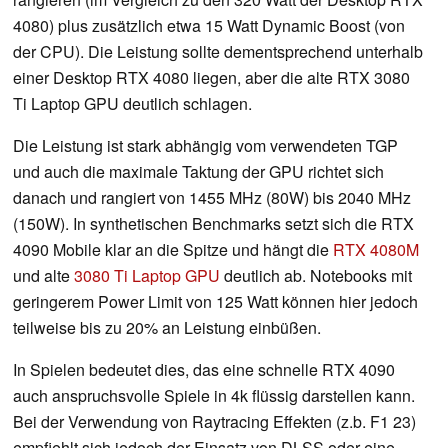
4080) plus zusätzlich etwa 15 Watt Dynamic Boost (von
der CPU). Die Leistung sollte dementsprechend unterhalb
einer Desktop RTX 4080 liegen, aber die alte RTX 3080
Ti Laptop GPU deutlich schlagen.
Die Leistung ist stark abhängig vom verwendeten TGP
und auch die maximale Taktung der GPU richtet sich
danach und rangiert von 1455 MHz (80W) bis 2040 MHz
(150W). In synthetischen Benchmarks setzt sich die RTX
4090 Mobile klar an die Spitze und hängt die
RTX 4080M
und alte
3080 Ti Laptop GPU
deutlich ab. Notebooks mit
geringerem Power Limit von 125 Watt können hier jedoch
teilweise bis zu 20% an Leistung einbüßen.
In Spielen bedeutet dies, das eine schnelle RTX 4090
auch anspruchsvolle Spiele in 4k flüssig darstellen kann.
Bei der Verwendung von Raytracing Effekten (z.b. F1 23)
empfiehlt sich jedoch der Einsatz von DLSS oder eine