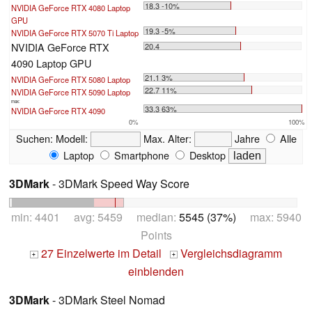
18.3 -10%
NVIDIA GeForce RTX 4080 Laptop
GPU
19.3 -5%
NVIDIA GeForce RTX 5070 Ti Laptop
NVIDIA GeForce RTX
20.4
4090 Laptop GPU
21.1 3%
NVIDIA GeForce RTX 5080 Laptop
22.7 11%
NVIDIA GeForce RTX 5090 Laptop
max:
33.3 63%
NVIDIA GeForce RTX 4090
0%
100%
Suchen:
Modell:
Max. Alter:
Jahre
Alle
Laptop
Smartphone
Desktop
3DMark
- 3DMark Speed Way Score
min: 4401 avg: 5459 median:
5545 (37%)
max: 5940
Points
27 Einzelwerte im Detail
Vergleichsdiagramm
+
+
einblenden
3DMark
- 3DMark Steel Nomad