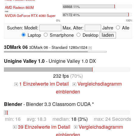
...
68868 11%
AMD Radeon 860M
max:
87172 41%
NVIDIA GeForce RTX 4080 Super
0%
100%
Suchen:
Modell:
Max. Alter:
Jahre
Alle
Laptop
Smartphone
Desktop
3DMark 06
3DMark 06 - Standard 1280x1024
+
Unigine Valley 1.0
- Unigine Valley 1.0 DX
232 fps
(70%)
1 Einzelwerte im Detail
Vergleichsdiagramm
+
+
einblenden
Blender
- Blender 3.3 Classroom CUDA *
min: 16 avg: 18.3 median:
18 (3%)
max: 24 Seconds
39 Einzelwerte im Detail
Vergleichsdiagramm
+
+
einblenden