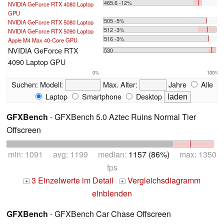
465.6 -12%
NVIDIA GeForce RTX 4080 Laptop
GPU
505 -5%
NVIDIA GeForce RTX 5080 Laptop
512 -3%
NVIDIA GeForce RTX 5090 Laptop
516 -3%
Apple M4 Max 40-Core GPU
NVIDIA GeForce RTX
530
4090 Laptop GPU
0%
100%
Suchen:
Modell:
Max. Alter:
Jahre
Alle
Laptop
Smartphone
Desktop
GFXBench
- GFXBench 5.0 Aztec Ruins Normal Tier
Offscreen
min: 1091 avg: 1199 median:
1157 (86%)
max: 1350
fps
3 Einzelwerte im Detail
Vergleichsdiagramm
+
+
einblenden
GFXBench
- GFXBench Car Chase Offscreen