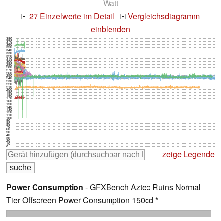
Watt
27 Einzelwerte im Detail
Vergleichsdiagramm
+
+
einblenden
380
370
360
350
340
330
320
310
300
290
280
270
260
250
240
230
220
210
200
190
180
170
160
150
140
130
120
110
100
90
80
70
60
50
40
30
20
10
0
zeige Legende
Power Consumption
- GFXBench Aztec Ruins Normal
Tier Offscreen Power Consumption 150cd *