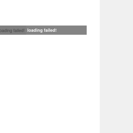
loading failed!
loading failed!