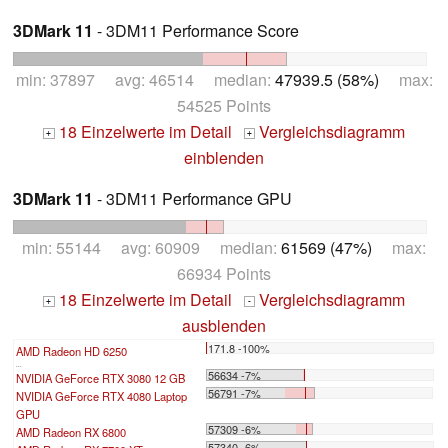
3DMark 11
- 3DM11 Performance Score
min: 37897 avg: 46514 median:
47939.5 (58%)
max:
54525 Points
18 Einzelwerte im Detail
Vergleichsdiagramm
+
+
einblenden
3DMark 11
- 3DM11 Performance GPU
min: 55144 avg: 60909 median:
61569 (47%)
max:
66934 Points
18 Einzelwerte im Detail
Vergleichsdiagramm
+
-
ausblenden
171.8 -100%
AMD Radeon HD 6250
...
56634 -7%
NVIDIA GeForce RTX 3080 12 GB
56791 -7%
NVIDIA GeForce RTX 4080 Laptop
GPU
57309 -6%
AMD Radeon RX 6800
57340 -6%