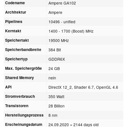
Codename
Ampere GA102
Architektur
Ampere
Pipelines
10496 - unified
Kerntakt
1400 - 1700 (Boost) MHz
Speichertakt
19500 MHz
Speicherbandbreite
384 Bit
Speichertyp
GDDR6X
Max. Speichergröße
24 GB
Shared Memory
nein
API
DirectX 12_2, Shader 6.7, OpenGL 4.6
Stromverbrauch
350 Watt
Transistoren
28 Billion
Herstellungsprozess
8 nm
Erscheinungsdatum
24.09.2020
= 2144 days old