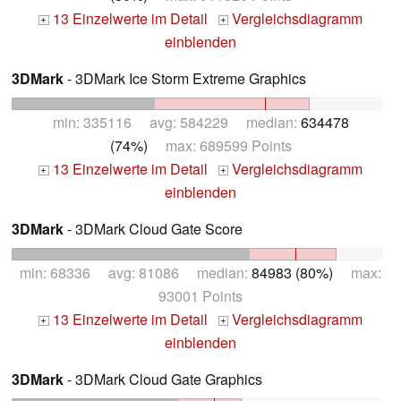
13 Einzelwerte im Detail
Vergleichsdiagramm
+
+
einblenden
3DMark
- 3DMark Ice Storm Extreme Graphics
min: 335116 avg: 584229 median:
634478
(74%)
max: 689599 Points
13 Einzelwerte im Detail
Vergleichsdiagramm
+
+
einblenden
3DMark
- 3DMark Cloud Gate Score
min: 68336 avg: 81086 median:
84983 (80%)
max:
93001 Points
13 Einzelwerte im Detail
Vergleichsdiagramm
+
+
einblenden
3DMark
- 3DMark Cloud Gate Graphics