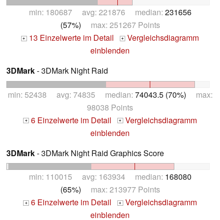
min: 180687 avg: 221876 median:
231656
(57%)
max: 251267 Points
13 Einzelwerte im Detail
Vergleichsdiagramm
+
+
einblenden
3DMark
- 3DMark Night Raid
min: 52438 avg: 74835 median:
74043.5 (70%)
max:
98038 Points
6 Einzelwerte im Detail
Vergleichsdiagramm
+
+
einblenden
3DMark
- 3DMark Night Raid Graphics Score
min: 110015 avg: 163934 median:
168080
(65%)
max: 213977 Points
6 Einzelwerte im Detail
Vergleichsdiagramm
+
+
einblenden