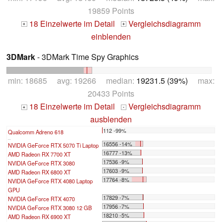
19859 Points
18 Einzelwerte im Detail
Vergleichsdiagramm
+
+
einblenden
3DMark
- 3DMark Time Spy Graphics
min: 18685 avg: 19266 median:
19231.5 (39%)
max:
20433 Points
18 Einzelwerte im Detail
Vergleichsdiagramm
+
-
ausblenden
112 -99%
Qualcomm Adreno 618
...
16556 -14%
NVIDIA GeForce RTX 5070 Ti Laptop
16777 -13%
AMD Radeon RX 7700 XT
17536 -9%
NVIDIA GeForce RTX 3080
17603 -9%
AMD Radeon RX 6800 XT
17764 -8%
NVIDIA GeForce RTX 4080 Laptop
GPU
17829 -7%
NVIDIA GeForce RTX 4070
17956 -7%
NVIDIA GeForce RTX 3080 12 GB
18210 -5%
AMD Radeon RX 6900 XT