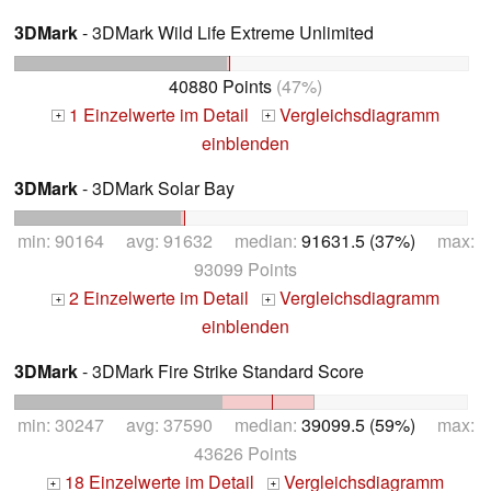
3DMark
- 3DMark Wild Life Extreme Unlimited
40880 Points
(47%)
1 Einzelwerte im Detail
Vergleichsdiagramm
+
+
einblenden
3DMark
- 3DMark Solar Bay
min: 90164 avg: 91632 median:
91631.5 (37%)
max:
93099 Points
2 Einzelwerte im Detail
Vergleichsdiagramm
+
+
einblenden
3DMark
- 3DMark Fire Strike Standard Score
min: 30247 avg: 37590 median:
39099.5 (59%)
max:
43626 Points
18 Einzelwerte im Detail
Vergleichsdiagramm
+
+