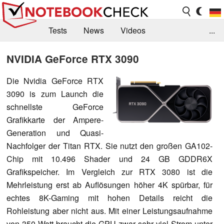
Tests
News
Videos
...
Benchmarks & Tech
Externe Tests
NVIDIA GeForce RTX 3090
Kaufberatung
Deals
Suche
Jobs
Die Nvidia GeForce RTX
3090 is zum Launch die
Forum
schnellste GeForce
Grafikkarte der Ampere-
Generation und Quasi-
Nachfolger der Titan RTX. Sie nutzt den großen GA102-
Chip mit 10.496 Shader und 24 GB GDDR6X
Grafikspeicher. Im Vergleich zur RTX 3080 ist die
Mehrleistung erst ab Auflösungen höher 4K spürbar, für
echtes 8K-Gaming mit hohen Details reicht die
Rohleistung aber nicht aus. Mit einer Leistungsaufnahme
von 350 Watt braucht die GPU zwar sehr viel Strom unter