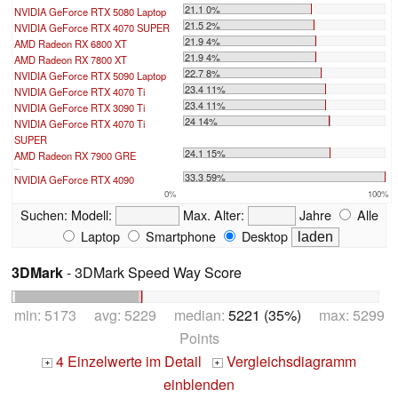
21.1 0%
NVIDIA GeForce RTX 5080 Laptop
21.5 2%
NVIDIA GeForce RTX 4070 SUPER
21.9 4%
AMD Radeon RX 6800 XT
21.9 4%
AMD Radeon RX 7800 XT
22.7 8%
NVIDIA GeForce RTX 5090 Laptop
23.4 11%
NVIDIA GeForce RTX 4070 Ti
23.4 11%
NVIDIA GeForce RTX 3090 Ti
24 14%
NVIDIA GeForce RTX 4070 Ti
SUPER
24.1 15%
AMD Radeon RX 7900 GRE
...
33.3 59%
NVIDIA GeForce RTX 4090
0%
100%
Suchen:
Modell:
Max. Alter:
Jahre
Alle
Laptop
Smartphone
Desktop
3DMark
- 3DMark Speed Way Score
min: 5173 avg: 5229 median:
5221 (35%)
max: 5299
Points
4 Einzelwerte im Detail
Vergleichsdiagramm
+
+
einblenden