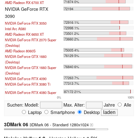
71874 0%
AMD Radeon RX 6700 XT
NVIDIA GeForce RTX
72194
3090
72916 1%
NVIDIA GeForce RTX 3050
72998 1%
Intel Arc A580
73501 2%
AMD Radeon RX 6650 XT
73660 2%
NVIDIA GeForce RTX 2070 Super
(Desktop)
75005 4%
AMD Radeon 8060S
76129 5%
NVIDIA GeForce GTX 1660
(Desktop)
76840 6%
NVIDIA GeForce GTX 1660 Super
(Desktop)
77263 7%
NVIDIA GeForce RTX 4090
77313 7%
NVIDIA GeForce RTX 3080 Ti
...
87172 21%
NVIDIA GeForce RTX 4080 Super
0%
100%
Suchen:
Modell:
Max. Alter:
Jahre
Alle
Laptop
Smartphone
Desktop
3DMark 06
3DMark 06 - Standard 1280x1024
+