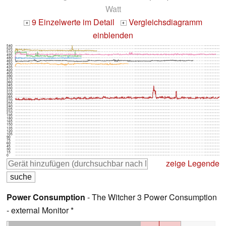
Watt
9 Einzelwerte im Detail
Vergleichsdiagramm
+
+
einblenden
540
525
510
495
480
465
450
435
420
405
390
375
360
345
330
315
300
285
270
255
240
225
210
195
180
165
150
135
120
105
90
75
60
45
30
15
0
zeige Legende
Power Consumption
- The Witcher 3 Power Consumption
- external Monitor *