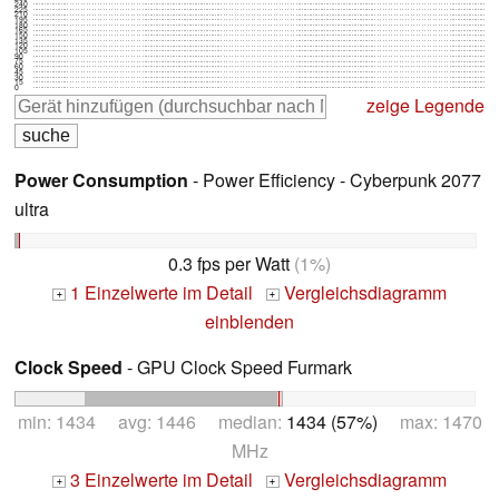
240
225
210
195
180
165
150
135
120
105
90
75
60
45
30
15
0
zeige Legende
Power Consumption
- Power Efficiency - Cyberpunk 2077
ultra
0.3 fps per Watt
(1%)
1 Einzelwerte im Detail
Vergleichsdiagramm
+
+
einblenden
Clock Speed
- GPU Clock Speed Furmark
min: 1434 avg: 1446 median:
1434 (57%)
max: 1470
MHz
3 Einzelwerte im Detail
Vergleichsdiagramm
+
+