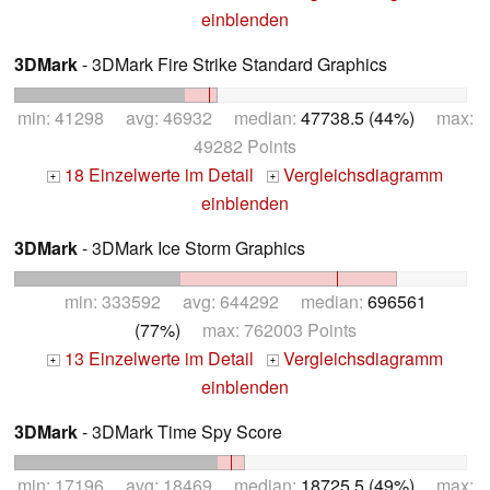
einblenden
3DMark
- 3DMark Fire Strike Standard Graphics
min: 41298 avg: 46932 median:
47738.5 (44%)
max:
49282 Points
18 Einzelwerte im Detail
Vergleichsdiagramm
+
+
einblenden
3DMark
- 3DMark Ice Storm Graphics
min: 333592 avg: 644292 median:
696561
(77%)
max: 762003 Points
13 Einzelwerte im Detail
Vergleichsdiagramm
+
+
einblenden
3DMark
- 3DMark Time Spy Score
min: 17196 avg: 18469 median:
18725.5 (49%)
max: