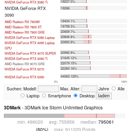
19237 0%
NVIDIA GeForce RTX 3080 Ti
NVIDIA GeForce RTX
19266
3090
19434 1%
AMD Radeon RX 7900M
19758 3%
AMD Radeon RX 7800 XT
20659 7%
AMD Radeon RX 7900 GRE
20846 8%
NVIDIA GeForce RTX 5080 Laptop
20950 9%
NVIDIA GeForce RTX 4090 Laptop
GPU
20992 9%
NVIDIA GeForce RTX 4070 SUPER
21645 12%
NVIDIA GeForce RTX 3090 Ti
22079 15%
AMD Radeon RX 9070 GRE
22260 16%
NVIDIA GeForce RTX 5070
...
44063 129%
NVIDIA GeForce RTX 5090
0%
100%
Suchen:
Modell:
Max. Alter:
Jahre
Alle
Laptop
Smartphone
Desktop
3DMark
- 3DMark Ice Storm Unlimited Graphics
min: 496020 avg: 755956 median:
795061
(80%)
max: 911320 Points