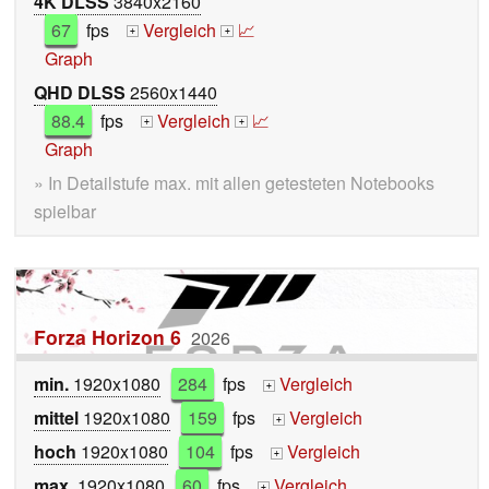
4K DLSS
3840x2160
67
fps
Vergleich
📈
+
+
Graph
QHD DLSS
2560x1440
88.4
fps
Vergleich
📈
+
+
Graph
» In Detailstufe max. mit allen getesteten Notebooks
spielbar
Forza Horizon 6
2026
min.
1920x1080
284
fps
Vergleich
+
mittel
1920x1080
159
fps
Vergleich
+
hoch
1920x1080
104
fps
Vergleich
+
max.
1920x1080
60
fps
Vergleich
+