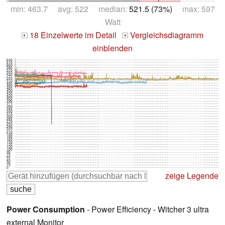
min: 463.7 avg: 522 median:
521.5 (73%)
max: 597
Watt
18 Einzelwerte im Detail
Vergleichsdiagramm
+
+
einblenden
630
615
600
585
570
555
540
525
510
495
480
465
450
435
420
405
390
375
360
345
330
315
300
285
270
255
240
225
210
195
180
165
150
135
120
105
90
75
60
45
30
15
0
zeige Legende
Power Consumption
- Power Efficiency - Witcher 3 ultra
external Monitor