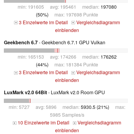
min: 191605 avg: 195461 median:
197080
(50%)
max: 197698 Punkte
3 Einzelwerte im Detail
Vergleichsdiagramm
+
+
einblenden
Geekbench 6.7
- Geekbench 6.7.1 GPU Vulkan
min: 165153 avg: 174266 median:
176262
(44%)
max: 181384 Punkte
3 Einzelwerte im Detail
Vergleichsdiagramm
+
+
einblenden
LuxMark v2.0 64Bit
- LuxMark v2.0 Room GPU
min: 5727 avg: 5896 median:
5930.5 (21%)
max:
5985 Samples/s
10 Einzelwerte im Detail
Vergleichsdiagramm
+
+
einblenden