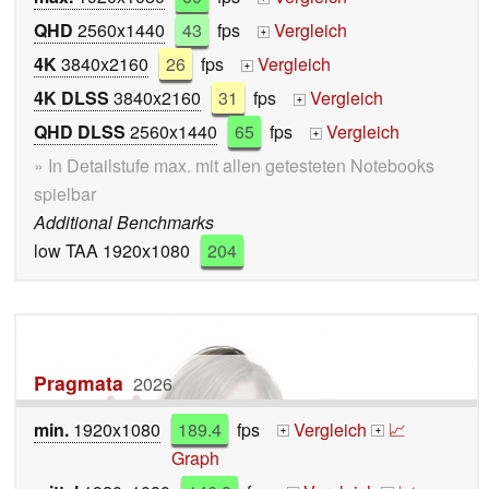
QHD
2560x1440
43
fps
Vergleich
+
4K
3840x2160
26
fps
Vergleich
+
4K DLSS
3840x2160
31
fps
Vergleich
+
QHD DLSS
2560x1440
65
fps
Vergleich
+
» In Detailstufe max. mit allen getesteten Notebooks
spielbar
Additional Benchmarks
low TAA 1920x1080
204
Pragmata
2026
min.
1920x1080
189.4
fps
Vergleich
📈
+
+
Graph