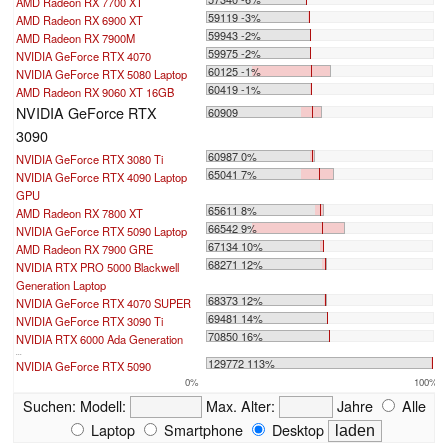
AMD Radeon RX 7700 XT
59119 -3%
AMD Radeon RX 6900 XT
59943 -2%
AMD Radeon RX 7900M
59975 -2%
NVIDIA GeForce RTX 4070
60125 -1%
NVIDIA GeForce RTX 5080 Laptop
60419 -1%
AMD Radeon RX 9060 XT 16GB
NVIDIA GeForce RTX
60909
3090
60987 0%
NVIDIA GeForce RTX 3080 Ti
65041 7%
NVIDIA GeForce RTX 4090 Laptop
GPU
65611 8%
AMD Radeon RX 7800 XT
66542 9%
NVIDIA GeForce RTX 5090 Laptop
67134 10%
AMD Radeon RX 7900 GRE
68271 12%
NVIDIA RTX PRO 5000 Blackwell
Generation Laptop
68373 12%
NVIDIA GeForce RTX 4070 SUPER
69481 14%
NVIDIA GeForce RTX 3090 Ti
70850 16%
NVIDIA RTX 6000 Ada Generation
...
129772 113%
NVIDIA GeForce RTX 5090
0%
100%
Suchen:
Modell:
Max. Alter:
Jahre
Alle
Laptop
Smartphone
Desktop