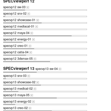
SPECviewperf 12
specvp12 sw-03
+
specvp12 snx-02
+
specvp12 showcase-01
+
specvp12 mediacal-01
+
specvp12 maya-04
+
specvp12 energy-01
+
specvp12 creo-01
+
specvp12 catia-04
+
specvp12 3dsmax-05
+
SPECviewperf 13
specvp13 sw-04
+
specvp13 snx-03
+
specvp13 showcase-02
+
specvp13 medical-02
+
specvp13 maya-05
+
specvp13 energy-02
+
specvp13 creo-02
+