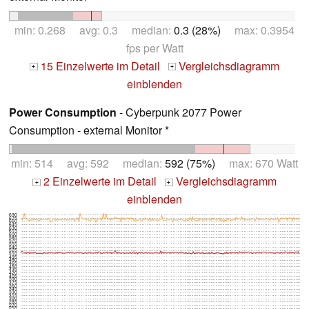
min: 0.268 avg: 0.3 median:
0.3 (28%)
max: 0.3954
fps per Watt
15 Einzelwerte im Detail
Vergleichsdiagramm
+
+
einblenden
Power Consumption
- Cyberpunk 2077 Power
Consumption - external Monitor *
min: 514 avg: 592 median:
592 (75%)
max: 670 Watt
2 Einzelwerte im Detail
Vergleichsdiagramm
+
+
einblenden
690
675
660
645
630
615
600
585
570
555
540
525
510
495
480
465
450
435
420
405
390
375
360
345
330
315
300
285
270
255