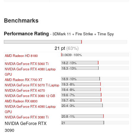
Benchmarks
Performance Rating
- 3DMark 11 + Fire Strike + Time Spy
21 pt
(63%)
0.0639 -100%
AMD Radeon HD 8180
...
18.2 -13%
NVIDIA GeForce RTX 5060 Ti
18.3 -13%
NVIDIA GeForce RTX 4080 Laptop
GPU
18.9 -10%
AMD Radeon RX 7700 XT
19.3 -8%
NVIDIA GeForce RTX 5070 Ti Laptop
19.4 -8%
NVIDIA GeForce RTX 4070
19.6 -7%
NVIDIA GeForce RTX 3080 12 GB
19.7 -6%
AMD Radeon RX 6800
20.4 -3%
NVIDIA GeForce RTX 4090 Laptop
GPU
20.8 -1%
NVIDIA GeForce RTX 3080 Ti
NVIDIA GeForce RTX
21
3090