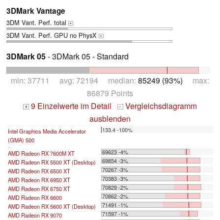
3DMark Vantage
3DM Vant. Perf. total
+
3DM Vant. Perf. GPU no PhysX
+
3DMark 05
- 3DMark 05 - Standard
min: 37711 avg: 72194 median:
85249 (93%)
max:
86879 Points
9 Einzelwerte im Detail
Vergleichsdiagramm
+
-
ausblenden
133.4 -100%
Intel Graphics Media Accelerator
(GMA) 500
...
69623 -4%
AMD Radeon RX 7600M XT
69854 -3%
AMD Radeon RX 5500 XT (Desktop)
70267 -3%
AMD Radeon RX 6500 XT
70383 -3%
AMD Radeon RX 6950 XT
70829 -2%
AMD Radeon RX 6750 XT
70862 -2%
AMD Radeon RX 6600
71491 -1%
AMD Radeon RX 5600 XT (Desktop)
71597 -1%
AMD Radeon RX 9070