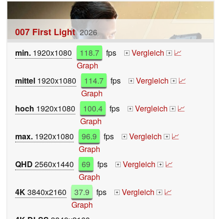
007 First Light
2026
min.
1920x1080
118.7
fps
Vergleich
📈
+
+
Graph
mittel
1920x1080
114.7
fps
Vergleich
📈
+
+
Graph
hoch
1920x1080
100.4
fps
Vergleich
📈
+
+
Graph
max.
1920x1080
96.9
fps
Vergleich
📈
+
+
Graph
QHD
2560x1440
69
fps
Vergleich
📈
+
+
Graph
4K
3840x2160
37.9
fps
Vergleich
📈
+
+
Graph