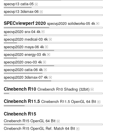
specvp13 catia-05
+
specvp13 3dsmax-06
+
SPECviewperf 2020
specvp2020 solidworks-05 4k
+
specvp2020 snx-04 4k
+
specvp2020 medical-03 4k
+
specvp2020 maya-06 4k
+
specvp2020 energy-03 4k
+
specvp2020 creo-03 4k
+
specvp2020 catia-06 4k
+
specvp2020 3dsmax-07 4k
+
Cinebench R10
Cinebench R10 Shading (32bit)
+
Cinebench R11.5
Cinebench R11.5 OpenGL 64 Bit
+
Cinebench R15
Cinebench R15 OpenGL 64 Bit
+
Cinebench R15 OpenGL Ref. Match 64 Bit
+