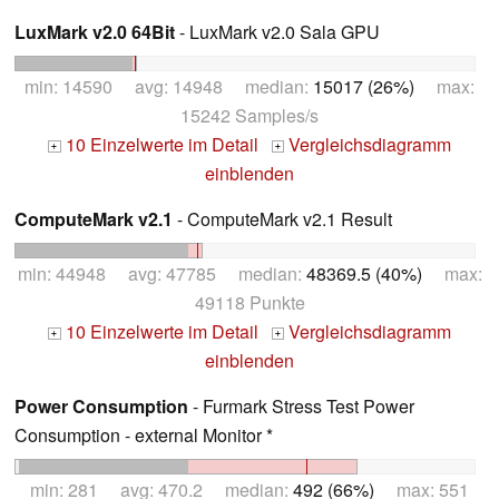
LuxMark v2.0 64Bit
- LuxMark v2.0 Sala GPU
min: 14590 avg: 14948 median:
15017 (26%)
max:
15242 Samples/s
10 Einzelwerte im Detail
Vergleichsdiagramm
+
+
einblenden
ComputeMark v2.1
- ComputeMark v2.1 Result
min: 44948 avg: 47785 median:
48369.5 (40%)
max:
49118 Punkte
10 Einzelwerte im Detail
Vergleichsdiagramm
+
+
einblenden
Power Consumption
- Furmark Stress Test Power
Consumption - external Monitor *
min: 281 avg: 470.2 median:
492 (66%)
max: 551