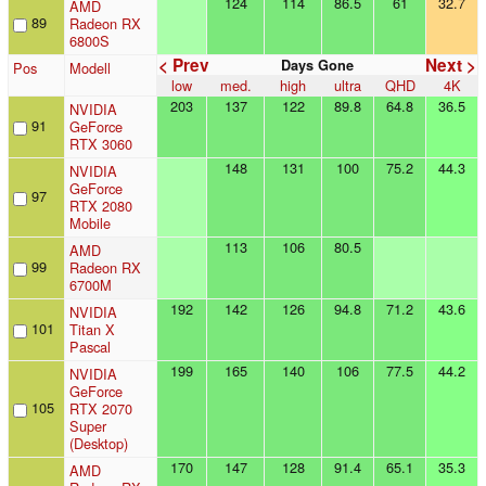
124
114
86.5
61
32.7
AMD
89
Radeon RX
6800S
< Prev
Next >
Days Gone
Pos
Modell
low
med.
high
ultra
QHD
4K
203
137
122
89.8
64.8
36.5
NVIDIA
91
GeForce
RTX 3060
148
131
100
75.2
44.3
NVIDIA
GeForce
97
RTX 2080
Mobile
113
106
80.5
AMD
99
Radeon RX
6700M
192
142
126
94.8
71.2
43.6
NVIDIA
101
Titan X
Pascal
199
165
140
106
77.5
44.2
NVIDIA
GeForce
105
RTX 2070
Super
(Desktop)
170
147
128
91.4
65.1
35.3
AMD