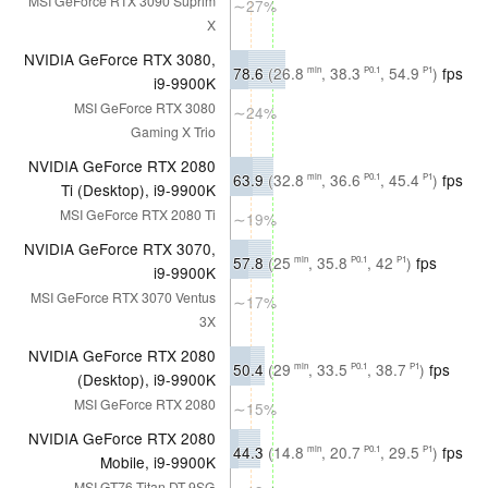
MSI GeForce RTX 3090 Suprim
∼27%
X
NVIDIA GeForce RTX 3080,
78.6
(26.8
, 38.3
, 54.9
)
fps
min
P0.1
P1
i9-9900K
MSI GeForce RTX 3080
∼24%
Gaming X Trio
NVIDIA GeForce RTX 2080
63.9
(32.8
, 36.6
, 45.4
)
fps
min
P0.1
P1
Ti (Desktop), i9-9900K
MSI GeForce RTX 2080 Ti
∼19%
NVIDIA GeForce RTX 3070,
57.8
(25
, 35.8
, 42
)
fps
min
P0.1
P1
i9-9900K
MSI GeForce RTX 3070 Ventus
∼17%
3X
NVIDIA GeForce RTX 2080
50.4
(29
, 33.5
, 38.7
)
fps
min
P0.1
P1
(Desktop), i9-9900K
MSI GeForce RTX 2080
∼15%
NVIDIA GeForce RTX 2080
44.3
(14.8
, 20.7
, 29.5
)
fps
min
P0.1
P1
Mobile, i9-9900K
MSI GT76 Titan DT 9SG