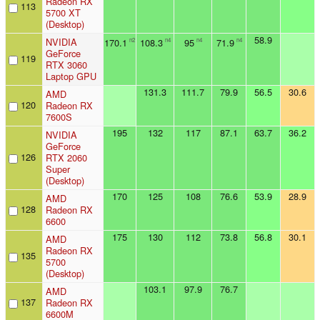
Radeon RX
113
5700 XT
(Desktop)
58.9
NVIDIA
170.1
108.3
95
71.9
n2
n4
n4
n4
GeForce
119
RTX 3060
Laptop GPU
131.3
111.7
79.9
56.5
30.6
AMD
120
Radeon RX
7600S
195
132
117
87.1
63.7
36.2
NVIDIA
GeForce
126
RTX 2060
Super
(Desktop)
170
125
108
76.6
53.9
28.9
AMD
128
Radeon RX
6600
175
130
112
73.8
56.8
30.1
AMD
Radeon RX
135
5700
(Desktop)
103.1
97.9
76.7
AMD
137
Radeon RX
6600M