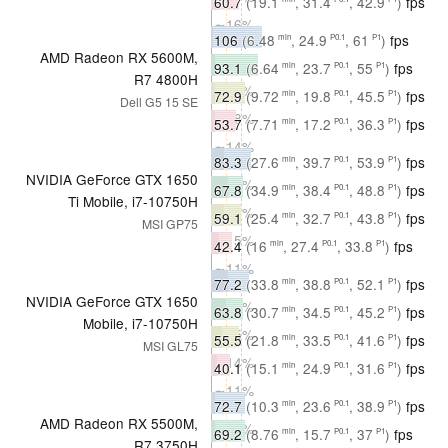
60.7
(19.1
, 31.4
, 42.9
)
fps
∼16%
106
(6.48
, 24.9
, 61
)
fps
min
P0.1
P1
AMD Radeon RX 5600M,
∼24%
93.1
(6.64
, 23.7
, 55
)
fps
min
P0.1
P1
R7 4800H
∼22%
72.9
(9.72
, 19.8
, 45.5
)
fps
min
P0.1
P1
Dell G5 15 SE
∼18%
53.7
(7.71
, 17.2
, 36.3
)
fps
min
P0.1
P1
∼14%
83.3
(27.6
, 39.7
, 53.9
)
fps
min
P0.1
P1
NVIDIA GeForce GTX 1650
∼19%
67.8
(34.9
, 38.4
, 48.8
)
fps
min
P0.1
P1
Ti Mobile, i7-10750H
∼16%
59.1
(25.4
, 32.7
, 43.8
)
fps
min
P0.1
P1
MSI GP75
∼15%
42.4
(16
, 27.4
, 33.8
)
fps
min
P0.1
P1
∼11%
77.2
(33.8
, 38.8
, 52.1
)
fps
min
P0.1
P1
NVIDIA GeForce GTX 1650
∼18%
63.8
(30.7
, 34.5
, 45.2
)
fps
min
P0.1
P1
Mobile, i7-10750H
∼15%
55.5
(21.8
, 33.5
, 41.6
)
fps
min
P0.1
P1
MSI GL75
∼14%
40.1
(15.1
, 24.9
, 31.6
)
fps
min
P0.1
P1
∼11%
72.7
(10.3
, 23.6
, 38.9
)
fps
min
P0.1
P1
AMD Radeon RX 5500M,
∼17%
69.2
(8.76
, 15.7
, 37
)
fps
min
P0.1
P1
R7 3750H