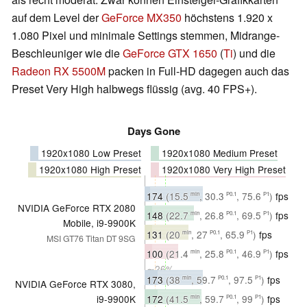
auf dem Level der
GeForce MX350
höchstens 1.920 x
1.080 Pixel und minimale Settings stemmen, Midrange-
Beschleuniger wie die
GeForce GTX 1650
(
Ti
) und die
Radeon RX 5500M
packen in Full-HD dagegen auch das
Preset Very High halbwegs flüssig (avg. 40 FPS+).
Days Gone
1920x1080 Low Preset
1920x1080 Medium Preset
1920x1080 High Preset
1920x1080 Very High Preset
174
(15.5
, 30.3
, 75.6
)
fps
min
P0.1
P1
NVIDIA GeForce RTX 2080
∼40%
148
(22.7
, 26.8
, 69.5
)
fps
min
P0.1
P1
Mobile, i9-9900K
∼34%
131
(20
, 27
, 65.9
)
fps
min
P0.1
P1
MSI GT76 Titan DT 9SG
∼33%
100
(21.4
, 25.8
, 46.9
)
fps
min
P0.1
P1
∼26%
173
(38
, 59.7
, 97.5
)
fps
min
P0.1
P1
NVIDIA GeForce RTX 3080,
∼39%
172
(41.5
, 59.7
, 99
)
fps
i9-9900K
min
P0.1
P1