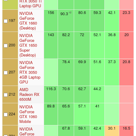
RTX 3050 Ti
Laptop GPU
156
80.6
59.3
42.1
23.3
NVIDIA
90.3
n2
GeForce
197
GTX 1660
(Desktop)
143
82.2
72
52.1
36.8
20
NVIDIA
GeForce
200
GTX 1650
Super
(Desktop)
78.4
69.9
51.6
37.3
20.8
NVIDIA
GeForce
207
RTX 3050
4GB Laptop
GPU
116.3
70.6
62.7
44.2
AMD
212
Radeon RX
6500M
89.8
65.6
57.1
41
NVIDIA
GeForce
224
GTX 1060
Mobile
67.8
59.1
42.4
30.1
16.5
NVIDIA
GeForce
231