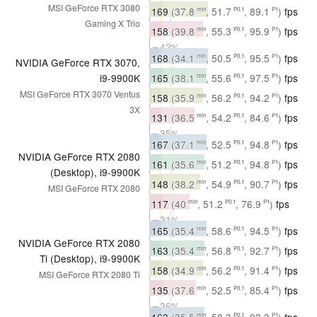
∼40%
MSI GeForce RTX 3080
169
(37.8
, 51.7
, 89.1
)
fps
min
P0.1
P1
Gaming X Trio
∼42%
158
(39.8
, 55.3
, 95.9
)
fps
min
P0.1
P1
∼42%
168
(34.1
, 50.5
, 95.5
)
fps
min
P0.1
P1
NVIDIA GeForce RTX 3070,
∼38%
165
(38.1
, 55.6
, 97.5
)
fps
i9-9900K
min
P0.1
P1
∼38%
MSI GeForce RTX 3070 Ventus
158
(35.9
, 56.2
, 94.2
)
fps
min
P0.1
P1
3X
∼40%
131
(36.5
, 54.2
, 84.6
)
fps
min
P0.1
P1
∼35%
167
(37.1
, 52.5
, 94.8
)
fps
min
P0.1
P1
NVIDIA GeForce RTX 2080
∼38%
161
(35.6
, 51.2
, 94.8
)
fps
min
P0.1
P1
(Desktop), i9-9900K
∼37%
148
(38.2
, 54.9
, 90.7
)
fps
min
P0.1
P1
MSI GeForce RTX 2080
∼37%
117
(40
, 51.2
, 76.9
)
fps
min
P0.1
P1
∼31%
165
(35.4
, 58.6
, 94.5
)
fps
min
P0.1
P1
NVIDIA GeForce RTX 2080
∼38%
163
(35.4
, 56.8
, 92.7
)
fps
min
P0.1
P1
Ti (Desktop), i9-9900K
∼38%
158
(34.9
, 56.2
, 91.4
)
fps
min
P0.1
P1
MSI GeForce RTX 2080 Ti
∼40%
135
(37.6
, 52.5
, 85.4
)
fps
min
P0.1
P1
∼36%
163
(35.5
, 58.3
, 93.3
)
fps
min
P0.1
P1