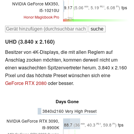
NVIDIA GeForce MX350,
9.17
(5.06
, 5.19
, 6.08
)
fps
min
P0.1
P1
i5-10210U
Honor Magicbook Pro
∼2%
UHD (3.840 x 2.160)
Besitzer von 4K-Displays, die mit allen Reglern auf
Anschlag zocken möchten, kommen derweil nicht um
einen waschechten Spitzenvertreter herum. 3.840 x 2.160
Pixel und das höchste Preset wünschen sich eine
GeForce RTX 2080
oder besser.
Days Gone
3840x2160 Very High Preset
NVIDIA GeForce RTX 3090,
88.7
(36
, 40.3
, 59.8
)
fps
min
P0.1
P1
i9-9900K