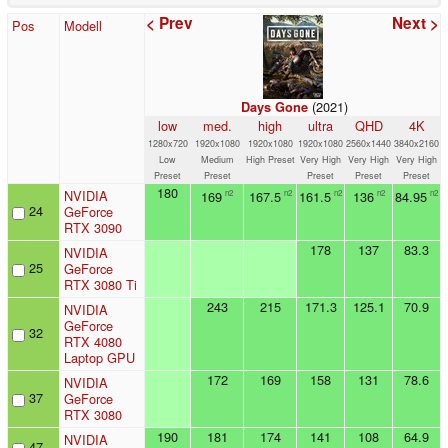
< Prev
Next >
Pos
Modell
(2021)
Days Gone
low
med.
high
ultra
QHD
4K
1280x720
1920x1080
1920x1080
1920x1080
2560x1440
3840x2160
Low
Medium
High Preset
Very High
Very High
Very High
Preset
Preset
Preset
Preset
Preset
180
NVIDIA
169
167.5
161.5
136
84.95
n2
n2
n2
n2
n2
24
GeForce
RTX 3090
178
137
83.3
NVIDIA
25
GeForce
RTX 3080 Ti
243
215
171.3
125.1
70.9
NVIDIA
GeForce
32
RTX 4080
Laptop GPU
172
169
158
131
78.6
NVIDIA
37
GeForce
RTX 3080
190
181
174
141
108
64.9
NVIDIA
47