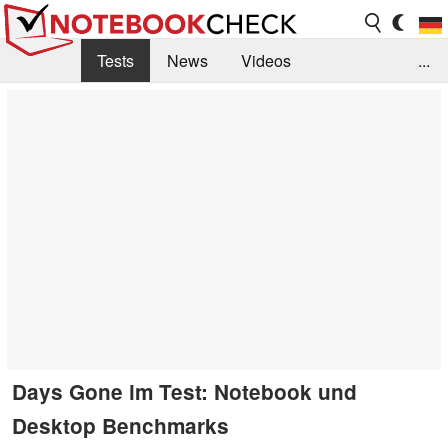
Tests
News
Videos
...
Benchmarks & Tech
Externe Tests
Kaufberatung
Deals
Suche
Jobs
Forum
Days Gone im Test: Notebook und
Desktop Benchmarks