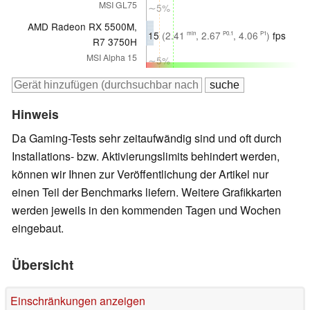
MSI GL75
∼5%
AMD Radeon RX 5500M,
15
(2.41
, 2.67
, 4.06
)
fps
min
P0.1
P1
R7 3750H
MSI Alpha 15
∼5%
Hinweis
Da Gaming-Tests sehr zeitaufwändig sind und oft durch
Installations- bzw. Aktivierungslimits behindert werden,
können wir Ihnen zur Veröffentlichung der Artikel nur
einen Teil der Benchmarks liefern. Weitere Grafikkarten
werden jeweils in den kommenden Tagen und Wochen
eingebaut.
Übersicht
Einschränkungen anzeigen