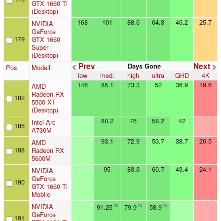
GTX 1660 Ti
(Desktop)
168
101
88.6
64.3
46.2
25.7
NVIDIA
GeForce
179
GTX 1660
Super
(Desktop)
< Prev
Next >
Days Gone
Pos
Modell
low
med.
high
ultra
QHD
4K
146
85.1
73.3
52
36.9
19.6
AMD
Radeon RX
182
5500 XT
(Desktop)
80.2
76
58.2
42
Intel Arc
185
A730M
93.1
72.9
53.7
38.7
20.5
AMD
188
Radeon RX
5600M
95
83.3
60.7
43.4
24.1
NVIDIA
GeForce
190
GTX 1660 Ti
Mobile
NVIDIA
91.25
79.9
58.9
n2
n2
n2
GeForce
191