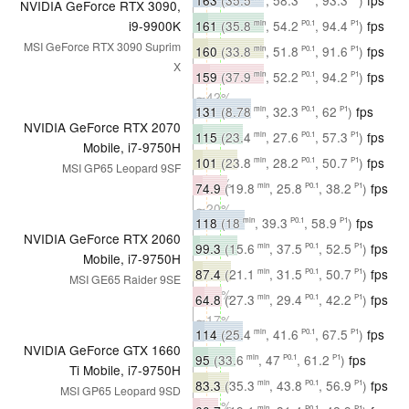
NVIDIA GeForce RTX 3090,
∼37%
161
(35.8
, 54.2
, 94.4
)
fps
i9-9900K
min
P0.1
P1
∼37%
MSI GeForce RTX 3090 Suprim
160
(33.8
, 51.8
, 91.6
)
fps
min
P0.1
P1
X
∼40%
159
(37.9
, 52.2
, 94.2
)
fps
min
P0.1
P1
∼42%
131
(8.78
, 32.3
, 62
)
fps
min
P0.1
P1
NVIDIA GeForce RTX 2070
∼30%
115
(23.4
, 27.6
, 57.3
)
fps
min
P0.1
P1
Mobile, i7-9750H
∼27%
101
(23.8
, 28.2
, 50.7
)
fps
min
P0.1
P1
MSI GP65 Leopard 9SF
∼25%
74.9
(19.8
, 25.8
, 38.2
)
fps
min
P0.1
P1
∼20%
118
(18
, 39.3
, 58.9
)
fps
min
P0.1
P1
NVIDIA GeForce RTX 2060
∼27%
99.3
(15.6
, 37.5
, 52.5
)
fps
min
P0.1
P1
Mobile, i7-9750H
∼23%
87.4
(21.1
, 31.5
, 50.7
)
fps
min
P0.1
P1
MSI GE65 Raider 9SE
∼22%
64.8
(27.3
, 29.4
, 42.2
)
fps
min
P0.1
P1
∼17%
114
(25.4
, 41.6
, 67.5
)
fps
min
P0.1
P1
NVIDIA GeForce GTX 1660
∼26%
95
(33.6
, 47
, 61.2
)
fps
min
P0.1
P1
Ti Mobile, i7-9750H
∼22%
83.3
(35.3
, 43.8
, 56.9
)
fps
min
P0.1
P1
MSI GP65 Leopard 9SD
∼21%
min
P0.1
P1