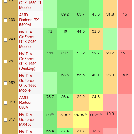
GTX 1650 Ti
Mobile
69.2
63.7
45.6
31.8
15
AMD
233
Radeon RX
5500M
72
49
44.5
32.6
NVIDIA
GeForce
243
RTX 2050
Mobile
111
63.1
55.2
39.7
28.2
15.5
NVIDIA
GeForce
251
GTX 1650
(Desktop)
63.8
55.5
40.1
28.3
15.6
NVIDIA
GeForce
252
GTX 1650
Mobile
75.7
36.4
32.2
24.6
AMD
310
Radeon
680M
10.3
NVIDIA
69
27.8
24.85
11.71
n2
n2
n2
n2
317
GeForce
MX450
65.4
37.4
31.7
18.8
NVIDIA