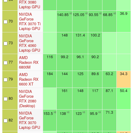
RTX 3080
Laptop GPU
36.9
NVIDIA
140.85
125.05
93.55
68.85
n2
n2
n2
n2
GeForce
70
RTX 3070 Ti
Laptop GPU
148
131.4
100.2
NVIDIA
GeForce
73
RTX 4060
Laptop GPU
116
99.2
96.1
90.2
AMD
77
Radeon RX
6800M
184
144
125
89.6
63.2
34.3
AMD
79
Radeon RX
6600 XT
161
148
117
87.1
50.4
NVIDIA
GeForce
80
RTX 2080
(Desktop)
71.3
NVIDIA
153.5
138
123
95.9
n2
n3
n3
n3
GeForce
82
RTX 3070
Laptop GPU