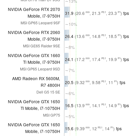
∼13%
NVIDIA GeForce RTX 2070
31.9
(20.6
, 21.3
, 23.3
)
fps
min
P0.1
P1
Mobile, i7-9750H
MSI GP65 Leopard 9SF
∼10%
NVIDIA GeForce RTX 2060
26.4
(13.6
, 14.8
, 18.5
)
fps
min
P0.1
P1
Mobile, i7-9750H
MSI GE65 Raider 9SE
∼8%
NVIDIA GeForce GTX 1660
24.1
(17.2
, 17.4
, 19.9
)
fps
min
P0.1
P1
Ti Mobile, i7-9750H
MSI GP65 Leopard 9SD
∼7%
AMD Radeon RX 5600M,
20.5
(9.32
, 9.58
, 11
)
fps
min
P0.1
P1
R7 4800H
Dell G5 15 SE
∼6%
NVIDIA GeForce GTX 1650
16.5
(13.9
, 14.1
, 14.9
)
fps
min
P0.1
P1
Ti Mobile, i7-10750H
MSI GP75
∼5%
NVIDIA GeForce GTX 1650
15.6
(9.39
, 12
, 14
)
fps
min
P0.1
P1
Mobile, i7-10750H