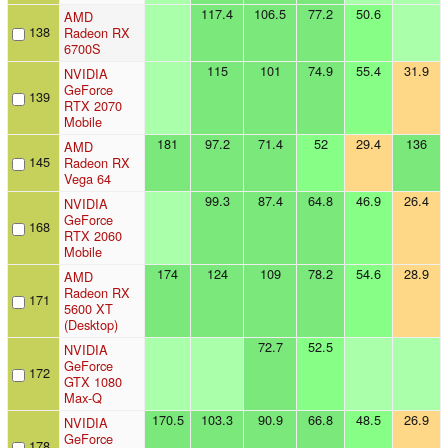
117.4
106.5
77.2
50.6
AMD
138
Radeon RX
6700S
115
101
74.9
55.4
31.9
NVIDIA
GeForce
139
RTX 2070
Mobile
181
97.2
71.4
52
29.4
136
AMD
145
Radeon RX
Vega 64
99.3
87.4
64.8
46.9
26.4
NVIDIA
GeForce
168
RTX 2060
Mobile
174
124
109
78.2
54.6
28.9
AMD
Radeon RX
171
5600 XT
(Desktop)
72.7
52.5
NVIDIA
GeForce
172
GTX 1080
Max-Q
170.5
103.3
90.9
66.8
48.5
26.9
NVIDIA
GeForce
178