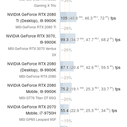
∼35%
Gaming X Trio
NVIDIA GeForce RTX 2080
105
(40.6
, 46.3
, 72
)
fps
min
P0.1
P1
Ti (Desktop), i9-9900K
MSI GeForce RTX 2080 Ti
∼28%
NVIDIA GeForce RTX 3070,
99.3
(34.7
, 47.7
, 68.2
)
fps
min
P0.1
P1
i9-9900K
MSI GeForce RTX 3070 Ventus
∼26%
3X
NVIDIA GeForce RTX 2080
87.1
(20.4
, 42.6
, 59.5
)
fps
min
P0.1
P1
(Desktop), i9-9900K
MSI GeForce RTX 2080
∼23%
NVIDIA GeForce RTX 2080
75.2
(19.1
, 25.3
, 33.7
)
fps
min
P0.1
P1
Mobile, i9-9900K
MSI GT76 Titan DT 9SG
∼20%
NVIDIA GeForce RTX 2070
55.4
(22.9
, 25.5
, 34
)
fps
min
P0.1
P1
Mobile, i7-9750H
MSI GP65 Leopard 9SF
∼15%