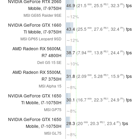
NVIDIA GeForce RTX 2060
46.9
(21.5
, 25.5
, 32.3
)
fps
min
P0.1
P1
Mobile, i7-9750H
MSI GE65 Raider 9SE
∼12%
NVIDIA GeForce GTX 1660
43.4
(25.5
, 27.6
, 32.4
)
fps
min
P0.1
P1
Ti Mobile, i7-9750H
MSI GP65 Leopard 9SD
∼12%
AMD Radeon RX 5600M,
38.7
(7.94
, 13.8
, 24.4
)
fps
min
P0.1
P1
R7 4800H
Dell G5 15 SE
∼10%
AMD Radeon RX 5500M,
31.8
(2.09
, 5.28
, 15.9
)
fps
min
P0.1
P1
R7 3750H
MSI Alpha 15
∼8%
NVIDIA GeForce GTX 1650
30.1
(16.7
, 22.3
, 24.9
)
fps
min
P0.1
P1
Ti Mobile, i7-10750H
MSI GP75
∼8%
NVIDIA GeForce GTX 1650
28.3
(20
, 20.3
, 23.4
)
fps
min
P0.1
P1
Mobile, i7-10750H
MSI GL75
∼8%