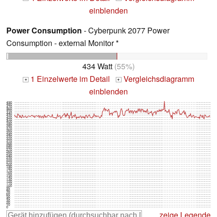
einblenden
Power Consumption
- Cyberpunk 2077 Power
Consumption - external Monitor *
434 Watt
(55%)
1 Einzelwerte im Detail
Vergleichsdiagramm
+
+
einblenden
490
480
470
460
450
440
430
420
410
400
390
380
370
360
350
340
330
320
310
300
290
280
270
260
250
240
230
220
210
200
190
180
170
160
150
140
130
120
110
100
90
80
70
60
50
40
30
20
10
0
zeige Legende