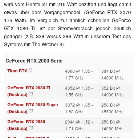
wird vom Hersteller mit 215 Watt beziffert und liegt damit
etwas über dem Vorgängermodell (GeForce RTX 2070
175 Watt). Im Vergleich zur ähnlich schnellen GeForce
GTX 1080 Ti, ist der Stromverbrauch jedoch deutlich
geringer (z.B. 339 versus 296 Watt in unserem Test des
Systems mit The Witcher 3).
GeForce RTX 2000 Serie
Titan RTX
4608 @ 1.35 -
384 Bit @
1.77 GHz
14000 MHz
GeForce RTX 2080 Ti
4352 @ 1.35 -
352 Bit @
(Desktop)
1.55 GHz
14000 MHz
GeForce RTX 2080 Super
3072 @ 1.65 -
256 Bit @
(Desktop)
1.82 GHz
15500 MHz
GeForce RTX 2080
2944 @ 1.52 -
256 Bit @
(Desktop)
1.71 GHz
14000 MHz