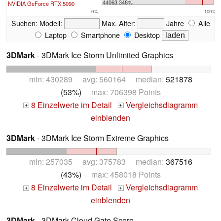
44063 348%
NVIDIA GeForce RTX 5090
0%
100%
Suchen:
Modell:
Max. Alter:
Jahre
Alle
Laptop
Smartphone
Desktop
3DMark
- 3DMark Ice Storm Unlimited Graphics
min: 430289 avg: 560164 median:
521878
(53%)
max: 706398 Points
8 Einzelwerte im Detail
Vergleichsdiagramm
+
+
einblenden
3DMark
- 3DMark Ice Storm Extreme Graphics
min: 257035 avg: 375783 median:
367516
(43%)
max: 458018 Points
8 Einzelwerte im Detail
Vergleichsdiagramm
+
+
einblenden
3DMark
- 3DMark Cloud Gate Score