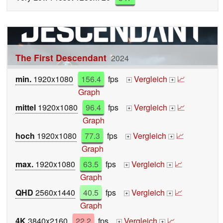
The First Descendant
2024
min.
1920x1080
156.4
fps
Vergleich
📈
+
+
Graph
mittel
1920x1080
96.4
fps
Vergleich
📈
+
+
Graph
hoch
1920x1080
77.3
fps
Vergleich
📈
+
+
Graph
max.
1920x1080
63.5
fps
Vergleich
📈
+
+
Graph
QHD
2560x1440
40.5
fps
Vergleich
📈
+
+
Graph
4K
3840x2160
22.2
fps
Vergleich
📈
+
+