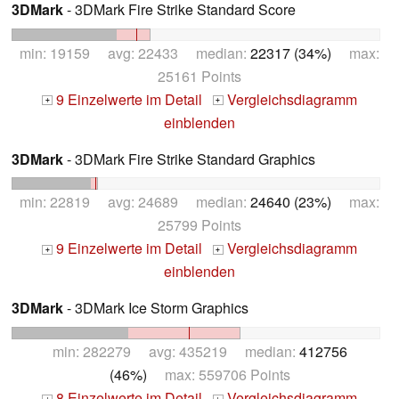
3DMark
- 3DMark Fire Strike Standard Score
min: 19159 avg: 22433 median:
22317 (34%)
max:
25161 Points
9 Einzelwerte im Detail
Vergleichsdiagramm
+
+
einblenden
3DMark
- 3DMark Fire Strike Standard Graphics
min: 22819 avg: 24689 median:
24640 (23%)
max:
25799 Points
9 Einzelwerte im Detail
Vergleichsdiagramm
+
+
einblenden
3DMark
- 3DMark Ice Storm Graphics
min: 282279 avg: 435219 median:
412756
(46%)
max: 559706 Points
8 Einzelwerte im Detail
Vergleichsdiagramm