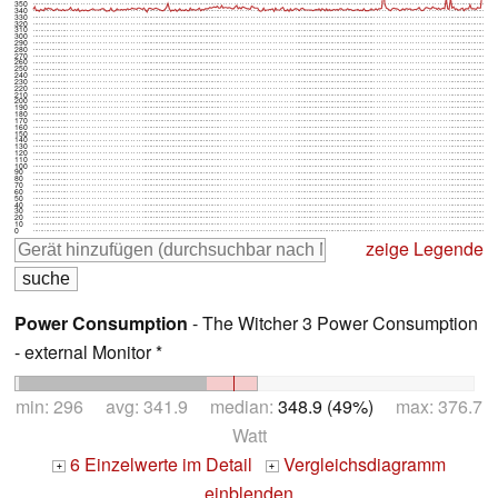
350
340
330
320
310
300
290
280
270
260
250
240
230
220
210
200
190
180
170
160
150
140
130
120
110
100
90
80
70
60
50
40
30
20
10
0
zeige Legende
Power Consumption
- The Witcher 3 Power Consumption
- external Monitor *
min: 296 avg: 341.9 median:
348.9 (49%)
max: 376.7
Watt
6 Einzelwerte im Detail
Vergleichsdiagramm
+
+
einblenden