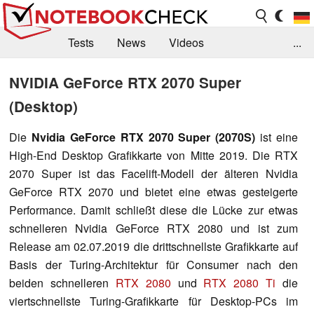
Tests
News
Videos
...
Benchmarks & Tech
Externe Tests
NVIDIA GeForce RTX 2070 Super
(Desktop)
Kaufberatung
Deals
Suche
Jobs
Forum
Die
Nvidia GeForce RTX 2070 Super (2070S)
ist eine
High-End Desktop Grafikkarte von Mitte 2019. Die RTX
2070 Super ist das Facelift-Modell der älteren Nvidia
GeForce RTX 2070 und bietet eine etwas gesteigerte
Performance. Damit schließt diese die Lücke zur etwas
schnelleren Nvidia GeForce RTX 2080 und ist zum
Release am 02.07.2019 die drittschnellste Grafikkarte auf
Basis der Turing-Architektur für Consumer nach den
beiden schnelleren
RTX 2080
und
RTX 2080 Ti
die
viertschnellste Turing-Grafikkarte für Desktop-PCs im