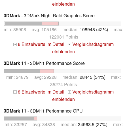
einblenden
3DMark
- 3DMark Night Raid Graphics Score
min: 85908 avg: 105186 median:
108948 (42%)
max:
122031 Points
6 Einzelwerte im Detail
Vergleichsdiagramm
+
+
einblenden
3DMark 11
- 3DM11 Performance Score
min: 24879 avg: 29228 median:
28445 (34%)
max:
35274 Points
8 Einzelwerte im Detail
Vergleichsdiagramm
+
+
einblenden
3DMark 11
- 3DM11 Performance GPU
min: 33257 avg: 34838 median:
34963.5 (27%)
max: