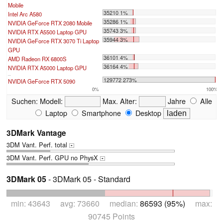
Mobile
35210 1%
Intel Arc A580
35286 1%
NVIDIA GeForce RTX 2080 Mobile
35743 3%
NVIDIA RTX A5500 Laptop GPU
35944 3%
NVIDIA GeForce RTX 3070 Ti Laptop
GPU
36101 4%
AMD Radeon RX 6800S
36164 4%
NVIDIA RTX A5000 Laptop GPU
...
129772 273%
NVIDIA GeForce RTX 5090
0%
100%
Suchen:
Modell:
Max. Alter:
Jahre
Alle
Laptop
Smartphone
Desktop
3DMark Vantage
3DM Vant. Perf. total
+
3DM Vant. Perf. GPU no PhysX
+
3DMark 05
- 3DMark 05 - Standard
min: 43643 avg: 73660 median:
86593 (95%)
max:
90745 Points