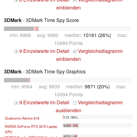
+
+
einblenden
3DMark
- 3DMark Time Spy Score
min: 8968 avg: 9980 median:
10161 (26%)
max:
10684 Points
9 Einzelwerte im Detail
Vergleichsdiagramm
+
+
einblenden
3DMark
- 3DMark Time Spy Graphics
min: 9564 avg: 9833 median:
9871 (20%)
max:
10094 Points
9 Einzelwerte im Detail
Vergleichsdiagramm
+
-
ausblenden
112 -99%
Qualcomm Adreno 618
...
9300 -5%
NVIDIA GeForce RTX 3070 Laptop
GPU
9332 -5%