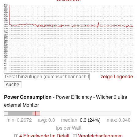
510
495
480
465
450
435
420
405
390
375
360
345
330
315
300
285
270
255
240
225
210
195
180
165
150
135
120
105
90
75
60
45
30
15
0
zeige Legende
Power Consumption
- Power Efficiency - Witcher 3 ultra
external Monitor
min: 0.2672 avg: 0.3 median:
0.3 (24%)
max: 0.348
fps per Watt
4 Einzelwerte im Detail
Vergleichsdiagramm
+
+