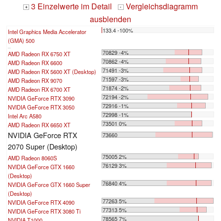
3 Einzelwerte im Detail
Vergleichsdiagramm
+
-
ausblenden
133.4 -100%
Intel Graphics Media Accelerator
(GMA) 500
...
70829 -4%
AMD Radeon RX 6750 XT
70862 -4%
AMD Radeon RX 6600
71491 -3%
AMD Radeon RX 5600 XT (Desktop)
71597 -3%
AMD Radeon RX 9070
71874 -2%
AMD Radeon RX 6700 XT
72194 -2%
NVIDIA GeForce RTX 3090
72916 -1%
NVIDIA GeForce RTX 3050
72998 -1%
Intel Arc A580
73501 0%
AMD Radeon RX 6650 XT
NVIDIA GeForce RTX
73660
2070 Super (Desktop)
75005 2%
AMD Radeon 8060S
76129 3%
NVIDIA GeForce GTX 1660
(Desktop)
76840 4%
NVIDIA GeForce GTX 1660 Super
(Desktop)
77263 5%
NVIDIA GeForce RTX 4090
77313 5%
NVIDIA GeForce RTX 3080 Ti
78565 7%
NVIDIA T1000