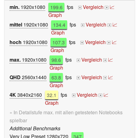
min.
1920x1080
199.6
fps
Vergleich
📈
+
+
Graph
mittel
1920x1080
134.4
fps
Vergleich
📈
+
+
Graph
hoch
1920x1080
107.3
fps
Vergleich
📈
+
+
Graph
max.
1920x1080
98.6
fps
Vergleich
📈
+
+
Graph
QHD
2560x1440
63.8
fps
Vergleich
📈
+
+
Graph
4K
3840x2160
32.1
fps
Vergleich
📈
+
+
Graph
» In Detailstufe max. mit allen getesteten Notebooks
spielbar
Additional Benchmarks
Very Low Preset 1280x720
347