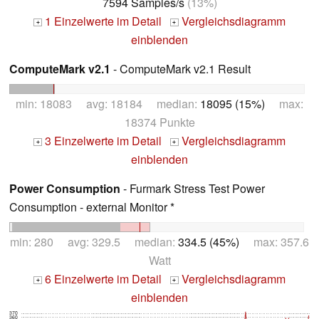
7594 Samples/s
(13%)
1 Einzelwerte im Detail
Vergleichsdiagramm
+
+
einblenden
ComputeMark v2.1
- ComputeMark v2.1 Result
min: 18083 avg: 18184 median:
18095 (15%)
max:
18374 Punkte
3 Einzelwerte im Detail
Vergleichsdiagramm
+
+
einblenden
Power Consumption
- Furmark Stress Test Power
Consumption - external Monitor *
min: 280 avg: 329.5 median:
334.5 (45%)
max: 357.6
Watt
6 Einzelwerte im Detail
Vergleichsdiagramm
+
+
einblenden
370
360