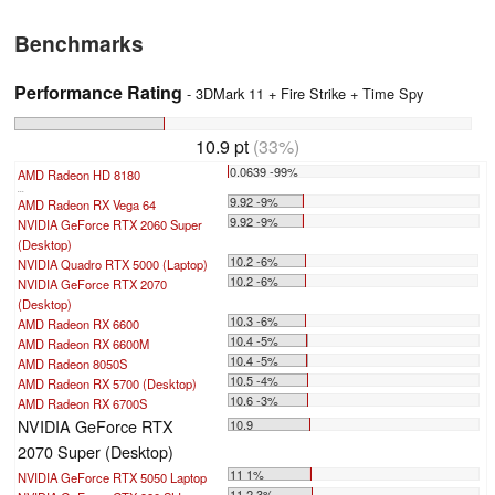
Benchmarks
Performance Rating
- 3DMark 11 + Fire Strike + Time Spy
10.9 pt
(33%)
0.0639 -99%
AMD Radeon HD 8180
...
9.92 -9%
AMD Radeon RX Vega 64
9.92 -9%
NVIDIA GeForce RTX 2060 Super
(Desktop)
10.2 -6%
NVIDIA Quadro RTX 5000 (Laptop)
10.2 -6%
NVIDIA GeForce RTX 2070
(Desktop)
10.3 -6%
AMD Radeon RX 6600
10.4 -5%
AMD Radeon RX 6600M
10.4 -5%
AMD Radeon 8050S
10.5 -4%
AMD Radeon RX 5700 (Desktop)
10.6 -3%
AMD Radeon RX 6700S
NVIDIA GeForce RTX
10.9
2070 Super (Desktop)
11 1%
NVIDIA GeForce RTX 5050 Laptop
11.2 3%