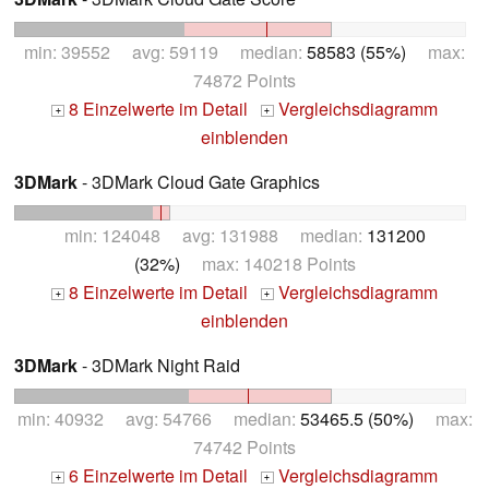
min: 39552 avg: 59119 median:
58583 (55%)
max:
74872 Points
8 Einzelwerte im Detail
Vergleichsdiagramm
+
+
einblenden
3DMark
- 3DMark Cloud Gate Graphics
min: 124048 avg: 131988 median:
131200
(32%)
max: 140218 Points
8 Einzelwerte im Detail
Vergleichsdiagramm
+
+
einblenden
3DMark
- 3DMark Night Raid
min: 40932 avg: 54766 median:
53465.5 (50%)
max:
74742 Points
6 Einzelwerte im Detail
Vergleichsdiagramm
+
+