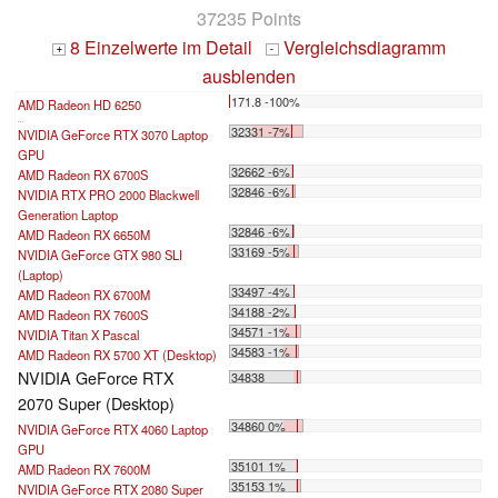
37235 Points
8 Einzelwerte im Detail
Vergleichsdiagramm
+
-
ausblenden
171.8 -100%
AMD Radeon HD 6250
...
32331 -7%
NVIDIA GeForce RTX 3070 Laptop
GPU
32662 -6%
AMD Radeon RX 6700S
32846 -6%
NVIDIA RTX PRO 2000 Blackwell
Generation Laptop
32846 -6%
AMD Radeon RX 6650M
33169 -5%
NVIDIA GeForce GTX 980 SLI
(Laptop)
33497 -4%
AMD Radeon RX 6700M
34188 -2%
AMD Radeon RX 7600S
34571 -1%
NVIDIA Titan X Pascal
34583 -1%
AMD Radeon RX 5700 XT (Desktop)
NVIDIA GeForce RTX
34838
2070 Super (Desktop)
34860 0%
NVIDIA GeForce RTX 4060 Laptop
GPU
35101 1%
AMD Radeon RX 7600M
35153 1%
NVIDIA GeForce RTX 2080 Super