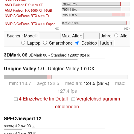
78676 7%
AMD Radeon RX 9070 XT
79544 8%
AMD Radeon RX 9060 XT 16GB
79580 8%
NVIDIA GeForce RTX 5060 Ti
...
87172 18%
NVIDIA GeForce RTX 4080 Super
0%
100%
Suchen:
Modell:
Max. Alter:
Jahre
Alle
Laptop
Smartphone
Desktop
3DMark 06
3DMark 06 - Standard 1280x1024
+
Unigine Valley 1.0
- Unigine Valley 1.0 DX
min: 113.7 avg: 122.5 median:
124.5 (38%)
max:
127.4 fps
4 Einzelwerte im Detail
Vergleichsdiagramm
+
+
einblenden
SPECviewperf 12
specvp12 sw-03
+
specvp12 snx-02
+