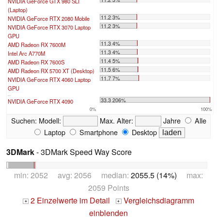
NVIDIA GeForce GTX 980 SLI
(Laptop)
11.2 3%
NVIDIA GeForce RTX 2080 Mobile
11.2 3%
NVIDIA GeForce RTX 3070 Laptop
GPU
11.3 4%
AMD Radeon RX 7600M
11.3 4%
Intel Arc A770M
11.4 5%
AMD Radeon RX 7600S
11.5 6%
AMD Radeon RX 5700 XT (Desktop)
11.7 7%
NVIDIA GeForce RTX 4060 Laptop
GPU
...
33.3 206%
NVIDIA GeForce RTX 4090
0%
100%
Suchen:
Modell:
Max. Alter:
Jahre
Alle
Laptop
Smartphone
Desktop
3DMark
- 3DMark Speed Way Score
min: 2052 avg: 2056 median:
2055.5 (14%)
max:
2059 Points
2 Einzelwerte im Detail
Vergleichsdiagramm
+
+
einblenden