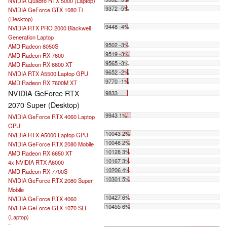
NVIDIA Quadro RTX 5000 (Laptop)
9372 -5%
NVIDIA GeForce GTX 1080 Ti
(Desktop)
9448 -4%
NVIDIA RTX PRO 2000 Blackwell
Generation Laptop
9502 -3%
AMD Radeon 8050S
9519 -3%
AMD Radeon RX 7600
9565 -3%
AMD Radeon RX 6600 XT
9652 -2%
NVIDIA RTX A5500 Laptop GPU
9770 -1%
AMD Radeon RX 7600M XT
NVIDIA GeForce RTX
9833
2070 Super (Desktop)
9943 1%
NVIDIA GeForce RTX 4060 Laptop
GPU
10043 2%
NVIDIA RTX A5000 Laptop GPU
10046 2%
NVIDIA GeForce RTX 2080 Mobile
10128 3%
AMD Radeon RX 6650 XT
10167 3%
4x NVIDIA RTX A6000
10206 4%
AMD Radeon RX 7700S
10301 5%
NVIDIA GeForce RTX 2080 Super
Mobile
10427 6%
NVIDIA GeForce RTX 4060
10455 6%
NVIDIA GeForce GTX 1070 SLI
(Laptop)
...