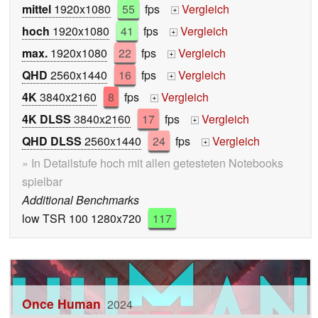
mittel
1920x1080
55
fps
Vergleich
+
hoch
1920x1080
41
fps
Vergleich
+
max.
1920x1080
22
fps
Vergleich
+
QHD
2560x1440
16
fps
Vergleich
+
4K
3840x2160
8
fps
Vergleich
+
4K DLSS
3840x2160
17
fps
Vergleich
+
QHD DLSS
2560x1440
24
fps
Vergleich
+
» In Detailstufe hoch mit allen getesteten Notebooks
spielbar
Additional Benchmarks
low TSR 100 1280x720
117
Once Human
2024