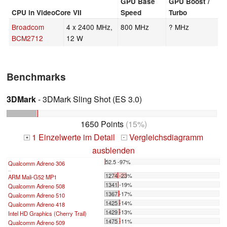
GPU Base
GPU Boost /
CPU in VideoCore VII
Speed
Turbo
Broadcom
4 x 2400 MHz,
800 MHz
? MHz
BCM2712
12 W
Benchmarks
3DMark
- 3DMark Sling Shot (ES 3.0)
1650 Points
(15%)
1 Einzelwerte im Detail
Vergleichsdiagramm
+
-
ausblenden
52.5 -97%
Qualcomm Adreno 306
...
1274 -23%
ARM Mali-G52 MP1
1341 -19%
Qualcomm Adreno 508
1367 -17%
Qualcomm Adreno 510
1425 -14%
Qualcomm Adreno 418
1429 -13%
Intel HD Graphics (Cherry Trail)
1475 -11%
Qualcomm Adreno 509