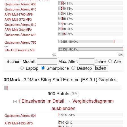
1184 11%
Qualcomm Adreno 430
1210 13%
Qualcomm Adreno 610
1214 13%
ARM Mali-T760 MP8
1255 17%
ARM Mali-G72 MP3
1328 24%
Qualcomm Adreno 512
1338 25%
ARM Mali-G52 MP2
1805 69%
Qualcomm Adreno 616
...
17553 1540%
Qualcomm Adreno 750
max:
20337 1801%
Intel HD Graphics 505
0%
100%
Suchen:
Modell:
Max. Alter:
Jahre
Alle
Laptop
Smartphone
Desktop
3DMark
- 3DMark Sling Shot Extreme (ES 3.1) Graphics
900 Points
(3%)
1 Einzelwerte im Detail
Vergleichsdiagramm
+
-
ausblenden
152.5 -83%
Qualcomm Adreno 504
...
710 -21%
ARM Mali-T830 MP3