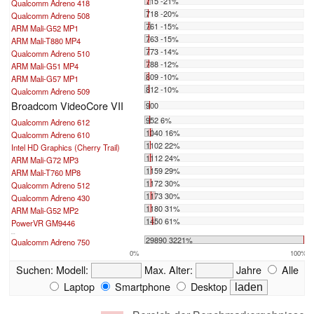
715 -21%
Qualcomm Adreno 418
718 -20%
Qualcomm Adreno 508
761 -15%
ARM Mali-G52 MP1
763 -15%
ARM Mali-T880 MP4
773 -14%
Qualcomm Adreno 510
788 -12%
ARM Mali-G51 MP4
809 -10%
ARM Mali-G57 MP1
812 -10%
Qualcomm Adreno 509
Broadcom VideoCore VII
900
952 6%
Qualcomm Adreno 612
1040 16%
Qualcomm Adreno 610
1102 22%
Intel HD Graphics (Cherry Trail)
1112 24%
ARM Mali-G72 MP3
1159 29%
ARM Mali-T760 MP8
1172 30%
Qualcomm Adreno 512
1173 30%
Qualcomm Adreno 430
1180 31%
ARM Mali-G52 MP2
1450 61%
PowerVR GM9446
...
29890 3221%
Qualcomm Adreno 750
0%
100%
Suchen:
Modell:
Max. Alter:
Jahre
Alle
Laptop
Smartphone
Desktop