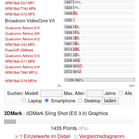
1487 -10%
ARM Mali-G57 MP1
1529 -7%
ARM Mali-T760 MP8
1646 0%
ARM Mali-G72 MP3
Broadcom VideoCore VII
1650
1836 11%
Qualcomm Adreno 610
1838 11%
Qualcomm Adreno 430
1849 12%
Qualcomm Adreno 612
1861 13%
ARM Mali-G52 MP2
2014 22%
PowerVR GM9446
2021 22%
Qualcomm Adreno 512
2308 40%
ARM Mali-G71 MP8
2569 56%
Qualcomm Adreno 616
2572 56%
ARM Mali-T880 MP12
...
11256 582%
ARM Mali-G78 MP24
0%
100%
Suchen:
Modell:
Max. Alter:
Jahre
Alle
Laptop
Smartphone
Desktop
3DMark
- 3DMark Sling Shot (ES 3.0) Graphics
1435 Points
(9%)
1 Einzelwerte im Detail
Vergleichsdiagramm
+
-