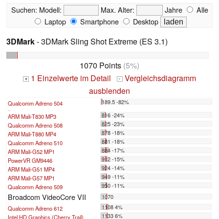
Suchen:
Modell:
Max. Alter:
Jahre
Alle
Laptop
Smartphone
Desktop
3DMark
- 3DMark Sling Shot Extreme (ES 3.1)
1070 Points
(5%)
1 Einzelwerte im Detail
Vergleichsdiagramm
+
-
ausblenden
189.5 -82%
Qualcomm Adreno 504
...
816 -24%
ARM Mali-T830 MP3
825 -23%
Qualcomm Adreno 508
878 -18%
ARM Mali-T880 MP4
881 -18%
Qualcomm Adreno 510
884 -17%
ARM Mali-G52 MP1
912 -15%
PowerVR GM9446
924 -14%
ARM Mali-G51 MP4
949 -11%
ARM Mali-G57 MP1
950 -11%
Qualcomm Adreno 509
Broadcom VideoCore VII
1070
1108 4%
Qualcomm Adreno 612
1133 6%
Intel HD Graphics (Cherry Trail)