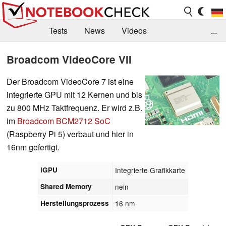
Tests
News
Videos
...
Benchmarks & Tech
Externe Tests
Broadcom VideoCore VII
Kaufberatung
Deals
Suche
Jobs
Der Broadcom VideoCore 7 ist eine
integrierte GPU mit 12 Kernen und bis
Forum
zu 800 MHz Taktfrequenz. Er wird z.B.
im
Broadcom BCM2712 SoC
(Raspberry Pi 5) verbaut und hier in
16nm gefertigt.
iGPU
Integrierte Grafikkarte
Shared Memory
nein
Herstellungsprozess
16 nm