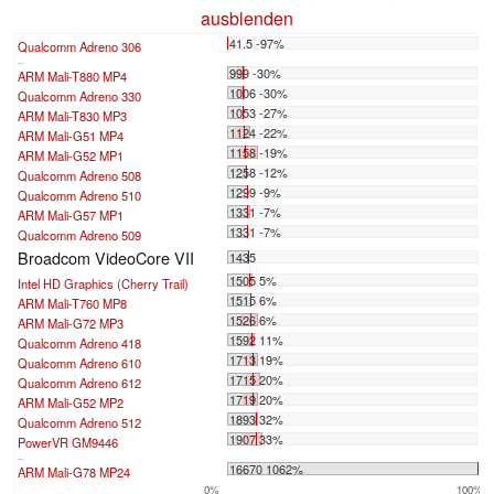
ausblenden
41.5 -97%
Qualcomm Adreno 306
...
999 -30%
ARM Mali-T880 MP4
1006 -30%
Qualcomm Adreno 330
1053 -27%
ARM Mali-T830 MP3
1124 -22%
ARM Mali-G51 MP4
1158 -19%
ARM Mali-G52 MP1
1258 -12%
Qualcomm Adreno 508
1299 -9%
Qualcomm Adreno 510
1331 -7%
ARM Mali-G57 MP1
1331 -7%
Qualcomm Adreno 509
Broadcom VideoCore VII
1435
1505 5%
Intel HD Graphics (Cherry Trail)
1515 6%
ARM Mali-T760 MP8
1526 6%
ARM Mali-G72 MP3
1592 11%
Qualcomm Adreno 418
1713 19%
Qualcomm Adreno 610
1715 20%
Qualcomm Adreno 612
1719 20%
ARM Mali-G52 MP2
1893 32%
Qualcomm Adreno 512
1907 33%
PowerVR GM9446
...
16670 1062%
ARM Mali-G78 MP24
0%
100%