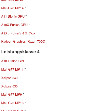
Mali-G78 MP14
*
A11 Bionic GPU
*
A10X Fusion GPU
*
A9X / PowerVR GT7xxx
Radeon Graphics (Ryzen 7000)
Leistungsklasse 4
A10 Fusion GPU
Mali-G77 MP11
*
Xclipse 540
Xclipse 530
Mali-G77 MP9
*
Mali-G76 MP16
*