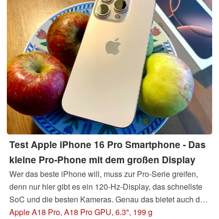
Test Apple iPhone 16 Pro Smartphone - Das
kleine Pro-Phone mit dem großen Display
Wer das beste iPhone will, muss zur Pro-Serie greifen,
denn nur hier gibt es ein 120-Hz-Display, das schnellste
SoC und die besten Kameras. Genau das bietet auch das
iPhone 16 Pro, allerdings noch einiges mehr, denn nach
Apple A18 Pro, A18 Pro GPU, 6.3", 199 g