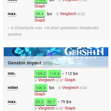
Graph
max.
58.4
fps
Vergleich
📈
+
+
Graph
» In Detailstufe max. mit allen getesteten Notebooks
spielbar
Genshin Impact
2020
min.
109.3
115.4
~ 112 fps
Vergleich
📈 Graph
+
+
mittel
106.9
fps
Vergleich
📈
+
+
Graph
max.
65.2
85.7
~ 75 fps
Vergleich
📈 Graph
+
+