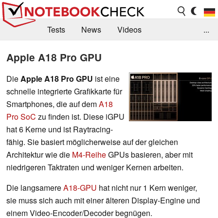
Tests
News
Videos
...
Benchmarks & Tech
Externe Tests
Apple A18 Pro GPU
Kaufberatung
Deals
Suche
Jobs
Die
Apple A18 Pro GPU
ist eine
schnelle integrierte Grafikkarte für
Forum
Smartphones, die auf dem
A18
Pro SoC
zu finden ist. Diese iGPU
hat 6 Kerne und ist Raytracing-
fähig. Sie basiert möglicherweise auf der gleichen
Architektur wie die
M4-Reihe
GPUs basieren, aber mit
niedrigeren Taktraten und weniger Kernen arbeiten.
Die langsamere
A18-GPU
hat nicht nur 1 Kern weniger,
sie muss sich auch mit einer älteren Display-Engine und
einem Video-Encoder/Decoder begnügen.