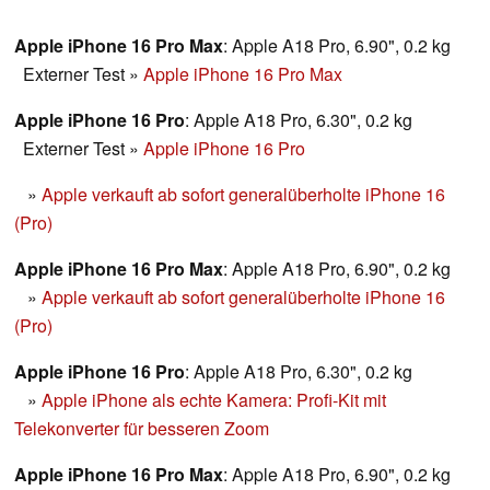
Apple-Maßstäben hat sich beim neuen Pro-Modell viel
getan. Bei der Kameraausstatung zieht es sogar mit dem
Apple iPhone 16 Pro Max
: Apple A18 Pro, 6.90", 0.2 kg
iPhone 16 Pro Max gleich.
Externer Test
»
Apple iPhone 16 Pro Max
Apple iPhone 16 Pro
: Apple A18 Pro, 6.30", 0.2 kg
Externer Test
»
Apple iPhone 16 Pro
»
Apple verkauft ab sofort generalüberholte iPhone 16
(Pro)
Apple iPhone 16 Pro Max
: Apple A18 Pro, 6.90", 0.2 kg
»
Apple verkauft ab sofort generalüberholte iPhone 16
(Pro)
Apple iPhone 16 Pro
: Apple A18 Pro, 6.30", 0.2 kg
»
Apple iPhone als echte Kamera: Profi-Kit mit
Telekonverter für besseren Zoom
Apple iPhone 16 Pro Max
: Apple A18 Pro, 6.90", 0.2 kg