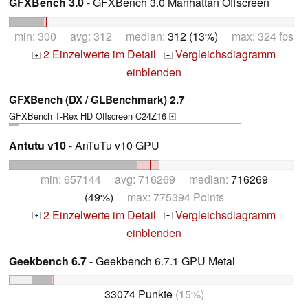
GFXBench 3.0
- GFXBench 3.0 Manhattan Offscreen
min: 300 avg: 312 median:
312 (13%)
max: 324 fps
2 Einzelwerte im Detail
Vergleichsdiagramm
+
+
einblenden
GFXBench (DX / GLBenchmark) 2.7
GFXBench T-Rex HD Offscreen C24Z16
+
Antutu v10
- AnTuTu v10 GPU
min: 657144 avg: 716269 median:
716269
(49%)
max: 775394 Points
2 Einzelwerte im Detail
Vergleichsdiagramm
+
+
einblenden
Geekbench 6.7
- Geekbench 6.7.1 GPU Metal
33074 Punkte
(15%)