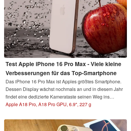
Test Apple iPhone 16 Pro Max - Viele kleine
Verbesserungen für das Top-Smartphone
Das iPhone 16 Pro Max ist Apples größtes Smartphone.
Dessen Display wächst nochmals an und in diesem Jahr
findet eine dedizierte Kamerataste seinen Weg ins
iPhone. Es hat jedoch noch mehr zu bieten als nur das,
Apple A18 Pro, A18 Pro GPU, 6.9", 227 g
wenn auch die Apple Intelligence vorerst nicht in der EU
verfügbar sein wird.