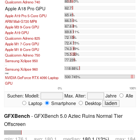
60.8 -3%
Qualcomm Adreno 740
Apple A18 Pro GPU
62.7
65 4%
Apple A19 Pro 5-Core GPU
66.5 6%
ARM Mali-G720 MP8
67.6 8%
Apple M3 9-Core GPU
69.8 11%
Apple A19 GPU
72 15%
Qualcomm Adreno 825
72.4 15%
Apple M1 7-Core GPU
74.3 19%
Apple M1 8-Core GPU
75.5 20%
Qualcomm Adreno 750
77 23%
Samsung Xclipse 950
...
118 88%
Samsung Xclipse 960
max:
530 745%
NVIDIA GeForce RTX 4090 Laptop
GPU
0%
100%
Suchen:
Modell:
Max. Alter:
Jahre
Alle
Laptop
Smartphone
Desktop
GFXBench
- GFXBench 5.0 Aztec Ruins Normal Tier
Offscreen
min: 176.1 avg: 180.1 median:
180.1 (13%)
max: 184