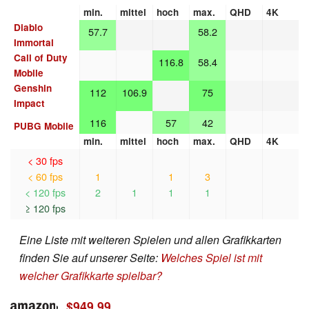
min.
mittel
hoch
max.
QHD
4K
Diablo
57.7
58.2
Immortal
Call of Duty
116.8
58.4
Mobile
Genshin
112
106.9
75
Impact
116
57
42
PUBG Mobile
min.
mittel
hoch
max.
QHD
4K
< 30 fps
< 60 fps
1
1
3
< 120 fps
2
1
1
1
≥ 120 fps
Eine Liste mit weiteren Spielen und allen Grafikkarten
finden Sie auf unserer Seite:
Welches Spiel ist mit
welcher Grafikkarte spielbar?
$949.99