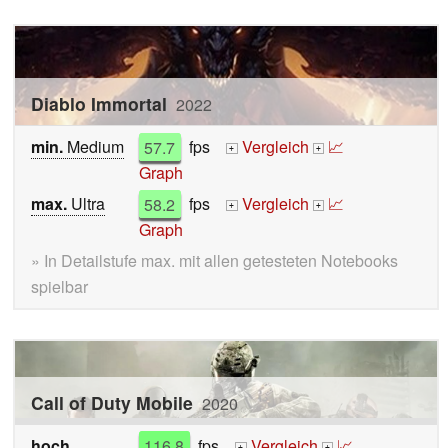
Diablo Immortal
2022
min.
Medium
57.7
fps
Vergleich
📈
+
+
Graph
max.
Ultra
58.2
fps
Vergleich
📈
+
+
Graph
» In Detailstufe max. mit allen getesteten Notebooks
spielbar
Call of Duty Mobile
2020
hoch
116.8
fps
Vergleich
📈
+
+