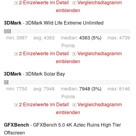
2 Einzelwerte im Detail
Vergleichsdiagramm
+
+
einblenden
3DMark
- 3DMark Wild Life Extreme Unlimited
min: 3987 avg: 4363 median:
4363 (5%)
max: 4739
Points
2 Einzelwerte im Detail
Vergleichsdiagramm
+
+
einblenden
3DMark
- 3DMark Solar Bay
min: 7750 avg: 7948 median:
7948 (3%)
max: 8146
Points
2 Einzelwerte im Detail
Vergleichsdiagramm
+
+
einblenden
GFXBench
- GFXBench 5.0 4K Aztec Ruins High Tier
Offscreen