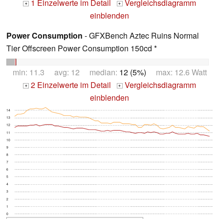
1 Einzelwerte im Detail
Vergleichsdiagramm
+
+
einblenden
Power Consumption
- GFXBench Aztec Ruins Normal
Tier Offscreen Power Consumption 150cd *
min: 11.3 avg: 12 median:
12 (5%)
max: 12.6 Watt
2 Einzelwerte im Detail
Vergleichsdiagramm
+
+
einblenden
14
13
12
11
10
9
8
7
6
5
4
3
2
1
0