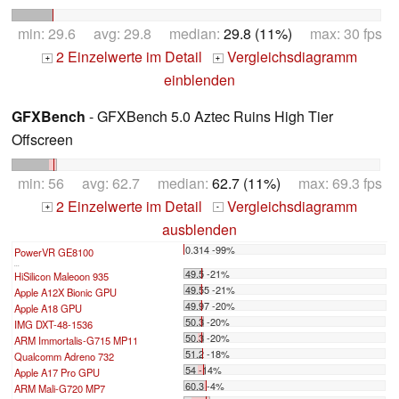
min: 29.6 avg: 29.8 median:
29.8 (11%)
max: 30 fps
2 Einzelwerte im Detail
Vergleichsdiagramm
+
+
einblenden
GFXBench
- GFXBench 5.0 Aztec Ruins High Tier
Offscreen
min: 56 avg: 62.7 median:
62.7 (11%)
max: 69.3 fps
2 Einzelwerte im Detail
Vergleichsdiagramm
+
-
ausblenden
0.314 -99%
PowerVR GE8100
...
49.5 -21%
HiSilicon Maleoon 935
49.55 -21%
Apple A12X Bionic GPU
49.97 -20%
Apple A18 GPU
50.3 -20%
IMG DXT-48-1536
50.3 -20%
ARM Immortalis-G715 MP11
51.2 -18%
Qualcomm Adreno 732
54 -14%
Apple A17 Pro GPU
60.3 -4%
ARM Mali-G720 MP7