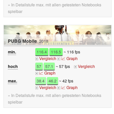
» In Detailstufe max. mit allen getesteten Notebooks
spielbar
PUBG Mobile
2018
min.
116.4
116.5
~ 116 fps
Vergleich
📈 Graph
+
+
hoch
57
57.1
~ 57 fps
Vergleich
+
📈 Graph
+
max.
38.4
46.2
~ 42 fps
Vergleich
📈 Graph
+
+
» In Detailstufe max. mit allen getesteten Notebooks
spielbar