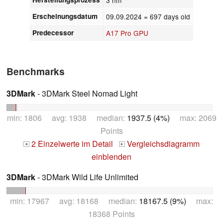
Erscheinungsdatum
09.09.2024
= 697 days old
Predecessor
A17 Pro GPU
Benchmarks
3DMark
- 3DMark Steel Nomad Light
min: 1806 avg: 1938 median:
1937.5 (4%)
max: 2069
Points
2 Einzelwerte im Detail
Vergleichsdiagramm
+
+
einblenden
3DMark
- 3DMark Wild Life Unlimited
min: 17967 avg: 18168 median:
18167.5 (9%)
max:
18368 Points