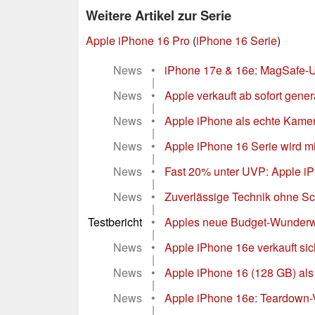
Weitere Artikel zur Serie
Apple iPhone 16 Pro
(
iPhone 16 Serie
)
News
•
iPhone 17e & 16e: MagSafe-Upg
|
News
•
Apple verkauft ab sofort gene
|
News
•
Apple iPhone als echte Kamera
|
News
•
Apple iPhone 16 Serie wird m
|
News
•
Fast 20% unter UVP: Apple iP
|
News
•
Zuverlässige Technik ohne Sc
|
Testbericht
•
Apples neue Budget-Wunderwa
|
News
•
Apple iPhone 16e verkauft si
|
News
•
Apple iPhone 16 (128 GB) als
|
News
•
Apple iPhone 16e: Teardown-V
|