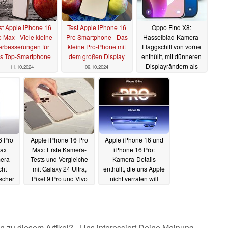
st Apple iPhone 16
Test Apple iPhone 16
Oppo Find X8:
 Max - Viele kleine
Pro Smartphone - Das
Hasselblad-Kamera-
erbesserungen für
kleine Pro-Phone mit
Flaggschiff von vorne
s Top-Smartphone
dem großen Display
enthüllt, mit dünneren
Displayrändern als
11.10.2024
09.10.2024
iPhone 16 Pro
26.09.2024
6 Pro
Apple iPhone 16 Pro
Apple iPhone 16 und
Max
Max: Erste Kamera-
iPhone 16 Pro:
era-
Tests und Vergleiche
Kamera-Details
cht
mit Galaxy 24 Ultra,
enthüllt, die uns Apple
ischer
Pixel 9 Pro und Vivo
nicht verraten will
ere
X100 Ultra
22.09.2024
21.09.2024
n zu diesem Artikel? - Uns interessiert Deine Meinung