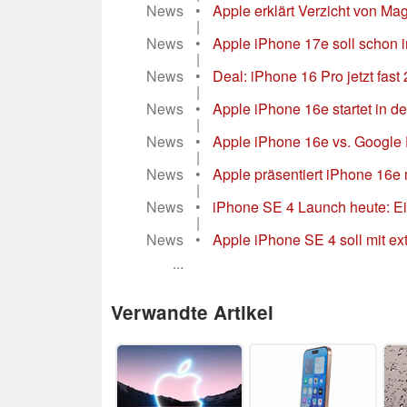
News
•
Apple erklärt Verzicht von M
|
News
•
Apple iPhone 17e soll schon in
|
News
•
Deal: iPhone 16 Pro jetzt fast
|
News
•
Apple iPhone 16e startet in d
|
News
•
Apple iPhone 16e vs. Google P
|
News
•
Apple präsentiert iPhone 16e
|
News
•
iPhone SE 4 Launch heute: Ei
|
News
•
Apple iPhone SE 4 soll mit ext
...
Verwandte Artikel