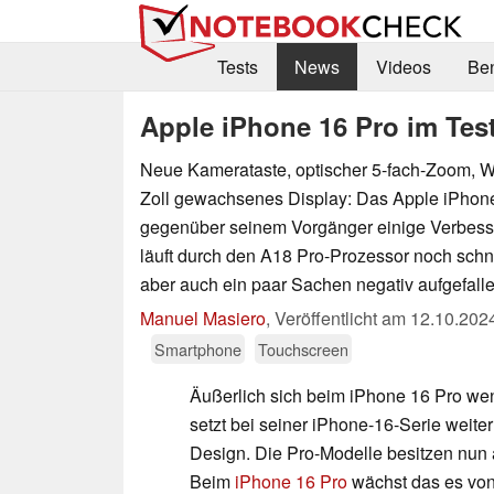
Tests
News
Videos
Be
Apple iPhone 16 Pro im Tes
Neue Kamerataste, optischer 5-fach-Zoom, Wi
Zoll gewachsenes Display: Das Apple iPhone
gegenüber seinem Vorgänger einige Verbess
läuft durch den A18 Pro-Prozessor noch schne
aber auch ein paar Sachen negativ aufgefalle
Manuel Masiero
,
Veröffentlicht am
12.10.202
Smartphone
Touchscreen
Äußerlich sich beim iPhone 16 Pro we
setzt bei seiner iPhone-16-Serie weite
Design. Die Pro-Modelle besitzen nun 
Beim
iPhone 16 Pro
wächst das es von 