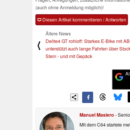
(auch ohne Anmeldung möglich)!
Diesen Artikel kommentieren / Antworten
Ältere News
Delite4 GT rohloff: Starkes E-Bike mit A
⟨
unterstützt auch lange Fahrten über Stoc
Stein - und mit Gepäck
Al
Manuel Masiero
- Senio
Mit dem C64 startete mei