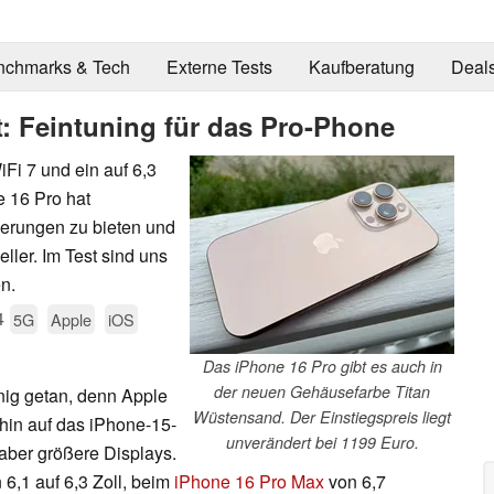
nchmarks & Tech
Externe Tests
Kaufberatung
Deal
t: Feintuning für das Pro-Phone
Fi 7 und ein auf 6,3
 16 Pro hat
erungen zu bieten und
ller. Im Test sind uns
n.
4
5G
Apple
iOS
Das iPhone 16 Pro gibt es auch in
der neuen Gehäusefarbe Titan
nig getan, denn Apple
Wüstensand. Der Einstiegspreis liegt
rhin auf das iPhone-15-
unverändert bei 1199 Euro.
aber größere Displays.
6,1 auf 6,3 Zoll, beim
iPhone 16 Pro Max
von 6,7