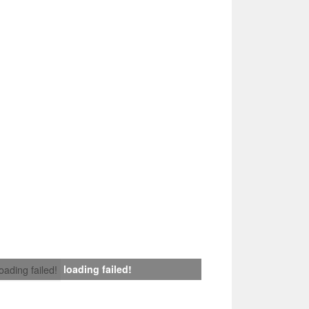
loading failed!
loading failed!