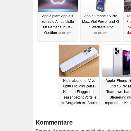
Apple plant App als
Apple iPhone 16 Pro
Te
zentrale Anlaufstelle
Max: Viel Power und KI
Pro
für Gamer auf iOS-
in Wartestellung
V
Geräten
da
23.10.2024
13.10.2024
Klein aber oho! Vivo
Apple iPhone 1
X200 Pro Mini Zeiss-
und 16 Pro 
Kamera-Flaggschiff-
Teardown: Kam
Teaser betont Vorteile
Steuerung ni
im Vergleich mit Apple
reparierbar. Krit
iPhone 16 Pro
Blick ins Inn
25.09.2024
22.09.2024
Kommentare
Fragen, Anregungen, zusätzliche Informatione