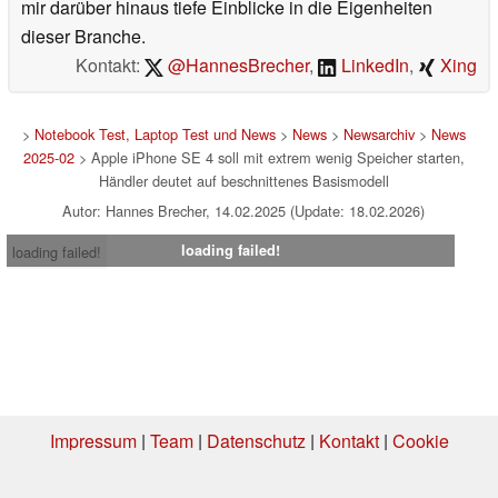
mir darüber hinaus tiefe Einblicke in die Eigenheiten
dieser Branche.
Kontakt:
@HannesBrecher
,
LinkedIn
,
Xing
>
Notebook Test, Laptop Test und News
>
News
>
Newsarchiv
>
News
2025-02
> Apple iPhone SE 4 soll mit extrem wenig Speicher starten,
Händler deutet auf beschnittenes Basismodell
Autor: Hannes Brecher, 14.02.2025 (Update: 18.02.2026)
loading failed!
loading failed!
Impressum
|
Team
|
Datenschutz
|
Kontakt
|
Cookie
Einstellungen
| 07.08.2026 06:50
* Beim Kauf über einen Affiliate-Link kann Notebookcheck eine Vergütung