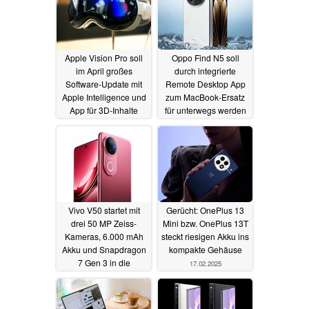
Apple Vision Pro soll
Oppo Find N5 soll
im April großes
durch integrierte
Software-Update mit
Remote Desktop App
Apple Intelligence und
zum MacBook-Ersatz
App für 3D-Inhalte
für unterwegs werden
erhalten
17.02.2025
17.02.2025
Vivo V50 startet mit
Gerücht: OnePlus 13
drei 50 MP Zeiss-
Mini bzw. OnePlus 13T
Kameras, 6.000 mAh
steckt riesigen Akku ins
Akku und Snapdragon
kompakte Gehäuse
7 Gen 3 in die
17.02.2025
Mittelklasse
17.02.2025