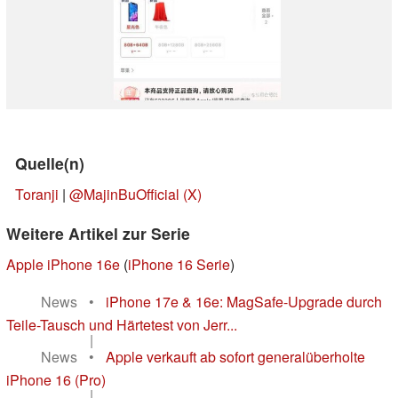
Quelle(n)
Toranji
|
@MajinBuOfficial (X)
Weitere Artikel zur Serie
Apple iPhone 16e
(
iPhone 16 Serie
)
News
•
iPhone 17e & 16e: MagSafe-Upgrade durch
Teile-Tausch und Härtetest von Jerr...
|
News
•
Apple verkauft ab sofort generalüberholte
iPhone 16 (Pro)
|