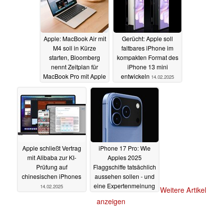
Apple: MacBook Air mit
Gerücht: Apple soll
M4 soll in Kürze
faltbares iPhone im
starten, Bloomberg
kompakten Format des
nennt Zeitplan für
iPhone 13 mini
MacBook Pro mit Apple
entwickeln
14.02.2025
M5 und Co.
17.02.2025
Apple schließt Vertrag
iPhone 17 Pro: Wie
mit Alibaba zur KI-
Apples 2025
Prüfung auf
Flaggschiffe tatsächlich
chinesischen iPhones
aussehen sollen - und
eine Expertenmeinung
14.02.2025
Weitere Artikel
14.02.2025
anzeigen