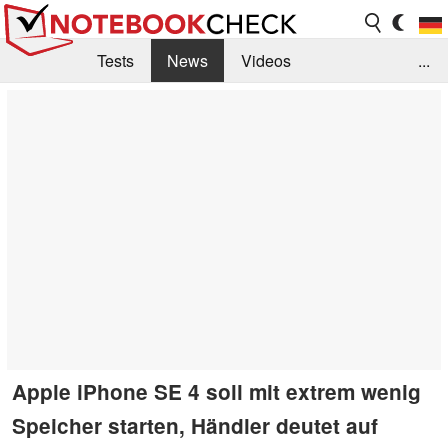
Tests
News
Videos
...
Benchmarks & Tech
Externe Tests
Kaufberatung
Deals
Suche
Jobs
Forum
Apple iPhone SE 4 soll mit extrem wenig
Speicher starten, Händler deutet auf