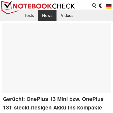
Tests
News
Videos
...
Benchmarks & Tech
Externe Tests
Kaufberatung
Deals
Suche
Jobs
Forum
Gerücht: OnePlus 13 Mini bzw. OnePlus
13T steckt riesigen Akku ins kompakte