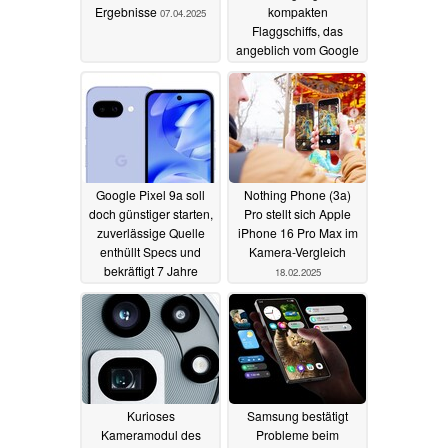
Ergebnisse
kompakten
07.04.2025
Flaggschiffs, das
angeblich vom Google
Pixel inspiriert sein soll
01.04.2025
Google Pixel 9a soll
Nothing Phone (3a)
doch günstiger starten,
Pro stellt sich Apple
zuverlässige Quelle
iPhone 16 Pro Max im
enthüllt Specs und
Kamera-Vergleich
bekräftigt 7 Jahre
18.02.2025
Updates
18.02.2025
Kurioses
Samsung bestätigt
Kameramodul des
Probleme beim