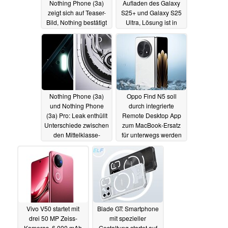
Nothing Phone (3a)
Aufladen des Galaxy
zeigt sich auf Teaser-
S25+ und Galaxy S25
Bild, Nothing bestätigt
Ultra, Lösung ist in
viele Kamera-Specs
Arbeit
18.02.2025
18.02.2025
Nothing Phone (3a)
Oppo Find N5 soll
und Nothing Phone
durch integrierte
(3a) Pro: Leak enthüllt
Remote Desktop App
Unterschiede zwischen
zum MacBook-Ersatz
den Mittelklasse-
für unterwegs werden
Smartphones
17.02.2025
17.02.2025
Vivo V50 startet mit
Blade GT: Smartphone
drei 50 MP Zeiss-
mit spezieller
Kameras, 6.000 mAh
Gestaltung startet auf