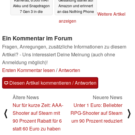
Akku und Snapdragon
Amazon und erinnert
7 Gen 3 in die
an das Nothing Phone
Weitere Artikel
Mittelklasse
(2)
17.02.2025
16.02.2025
anzeigen
Ein Kommentar im Forum
Fragen, Anregungen, zusätzliche Informationen zu diesem
Artikel? - Uns interessiert Deine Meinung (auch ohne
Anmeldung möglich)!
Ersten Kommentar lesen
/
Antworten
Diesen Artikel kommentieren / Antworten
Ältere News
Neuere News
Nur für kurze Zeit: AAA-
Unter 1 Euro: Beliebter
⟨
⟩
Shooter auf Steam mit
RPG-Shooter auf Steam
90 Prozent Rabatt für 6
um 90 Prozent reduziert
statt 60 Euro zu haben