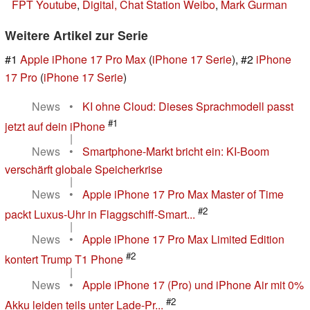
FPT Youtube
,
Digital, Chat Station Weibo
,
Mark Gurman
Weitere Artikel zur Serie
#1
Apple iPhone 17 Pro Max
(
iPhone 17 Serie
), #2
iPhone
17 Pro
(
iPhone 17 Serie
)
News
•
KI ohne Cloud: Dieses Sprachmodell passt
#1
jetzt auf dein iPhone
|
News
•
Smartphone-Markt bricht ein: KI-Boom
verschärft globale Speicherkrise
|
News
•
Apple iPhone 17 Pro Max Master of Time
#2
packt Luxus-Uhr in Flaggschiff-Smart...
|
News
•
Apple iPhone 17 Pro Max Limited Edition
#2
kontert Trump T1 Phone
|
News
•
Apple iPhone 17 (Pro) und iPhone Air mit 0%
#2
Akku leiden teils unter Lade-Pr...