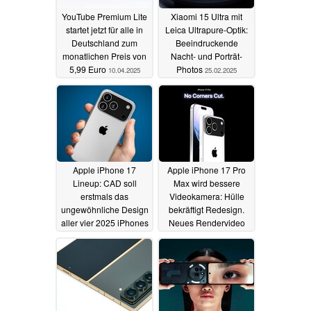
YouTube Premium Lite
Xiaomi 15 Ultra mit
startet jetzt für alle in
Leica Ultrapure-Optik:
Deutschland zum
Beeindruckende
monatlichen Preis von
Nacht- und Porträt-
5,99 Euro
Photos
10.04.2025
25.02.2025
Apple iPhone 17
Apple iPhone 17 Pro
Lineup: CAD soll
Max wird bessere
erstmals das
Videokamera: Hülle
ungewöhnliche Design
bekräftigt Redesign.
aller vier 2025 iPhones
Neues Rendervideo
zeigen
zeigt weitere Farben
23.02.2025
23.02.2025