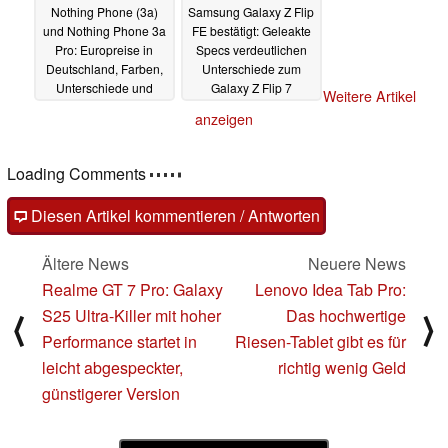
Nothing Phone (3a)
Samsung Galaxy Z Flip
und Nothing Phone 3a
FE bestätigt: Geleakte
Pro: Europreise in
Specs verdeutlichen
Deutschland, Farben,
Unterschiede zum
Unterschiede und
Galaxy Z Flip 7
Weitere Artikel
Verfügbarkeit geleakt
19.02.2025
anzeigen
19.02.2025
Loading Comments
Diesen Artikel kommentieren / Antworten
Ältere News
Neuere News
Realme GT 7 Pro: Galaxy
Lenovo Idea Tab Pro:
S25 Ultra-Killer mit hoher
Das hochwertige
⟨
⟩
Performance startet in
Riesen-Tablet gibt es für
leicht abgespeckter,
richtig wenig Geld
günstigerer Version