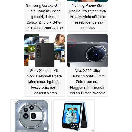
Samsung Galaxy G Tri-
Nothing Phone (3a)
Fold Kamera-Specs
und 3a Pro zeigen sich
geleakt, dickerer
kreativ: Viele offizielle
Galaxy Z Fold 7 S-Pen
Pressebilder geleakt
und Neues zum Galaxy
21.02.2025
Z Flip 7
23.02.2025
Sony Xperia 1 VII:
Vivo X200 Ultra
Mobile Alpha-Kamera
Launchmonat: 35mm
könnte durchgängig
Zeiss-Kamera-
bessere Exmor T
Flaggschiff mit neuem
Sensorik bieten
Action-Button. Weitere
Vivo-Handys im
20.02.2025
Schlepptau
20.02.2025