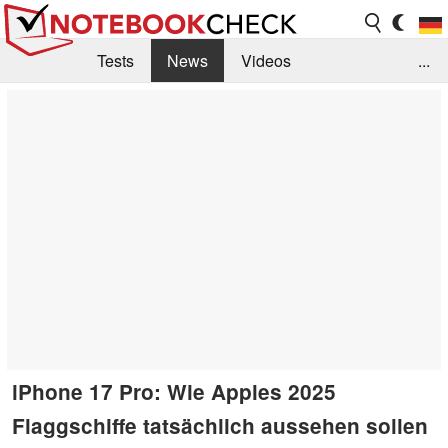
Tests
News
Videos
...
Benchmarks & Tech
Externe Tests
Kaufberatung
Deals
Suche
Jobs
Forum
iPhone 17 Pro: Wie Apples 2025
Flaggschiffe tatsächlich aussehen sollen