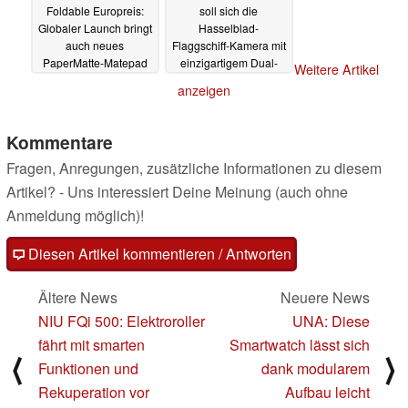
Foldable Europreis:
soll sich die
Globaler Launch bringt
Hasselblad-
auch neues
Flaggschiff-Kamera mit
PaperMatte-Matepad
einzigartigem Dual-
Weitere Artikel
Pro und Huawei Band
Periskop-Telefoto
anzeigen
10
verändern
18.02.2025
17.02.2025
Kommentare
Fragen, Anregungen, zusätzliche Informationen zu diesem
Artikel? - Uns interessiert Deine Meinung (auch ohne
Anmeldung möglich)!
Diesen Artikel kommentieren / Antworten
Ältere News
Neuere News
NIU FQi 500: Elektroroller
UNA: Diese
fährt mit smarten
Smartwatch lässt sich
⟨
⟩
Funktionen und
dank modularem
Rekuperation vor
Aufbau leicht