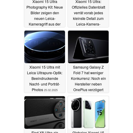
Xiaomi 15 Ultra
Xiaomi 15 Ultra:
Photography Kit: Neue
Offizielles Datenblatt
Bilder zeigen den
verrät vorab jedes
neuen Leica-
kleinste Detail zum
Kameragriff aus der
Leica-Kamera-
Nähe
Flaggschiff
25.02.2025
25.02.2025
Xiaomi 15 Ultra mit
Samsung Galaxy Z
Leica Ultrapure-Optik:
Fold 7 hat weniger
Beeindruckende
Konkurrenz: Noch ein
Nacht- und Porträt-
Hersteller neben
Photos
OnePlus verzögert
25.02.2025
Foldable-Entwicklung
23.02.2025
Find X8 Ultra als
Globales Xiaomi 15