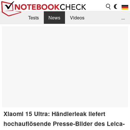
Tests
News
Videos
...
Benchmarks & Tech
Externe Tests
Kaufberatung
Deals
Suche
Jobs
Forum
Xiaomi 15 Ultra: Händlerleak liefert
hochauflösende Presse-Bilder des Leica-