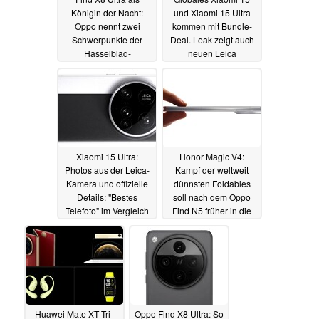
Königin der Nacht:
und Xiaomi 15 Ultra
Oppo nennt zwei
kommen mit Bundle-
Schwerpunkte der
Deal. Leak zeigt auch
Hasselblad-
neuen Leica
Flaggschiff-Kamera
Kameragriff mit Extra-
Button
23.02.2025
23.02.2025
Xiaomi 15 Ultra:
Honor Magic V4:
Photos aus der Leica-
Kampf der weltweit
Kamera und offizielle
dünnsten Foldables
Details: "Bestes
soll nach dem Oppo
Telefoto" im Vergleich
Find N5 früher in die
mit iPhone 16 Pro
nächste Runde gehen
22.02.2025
18.02.2025
Huawei Mate XT Tri-
Oppo Find X8 Ultra: So