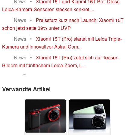
News
•
Xiaomi 15T und Xiaomi 15T Pro: Diese
Leica-Kamera-Sensoren stecken konkret ...
|
News
•
Preissturz kurz nach Launch: Xiaomi 15T
schon jetzt satte 39% unter UVP
|
News
•
Xiaomi 15T (Pro) startet mit Leica Triple-
Kamera und innovativer Astral Com...
|
News
•
Xiaomi 15T (Pro) zeigt sich auf Teaser-
Bildern mit fünffachem Leica-Zoom, L...
...
Verwandte Artikel