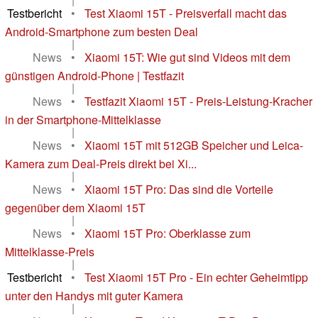
Testbericht
•
Test Xiaomi 15T - Preisverfall macht das
Android-Smartphone zum besten Deal
|
News
•
Xiaomi 15T: Wie gut sind Videos mit dem
günstigen Android-Phone | Testfazit
|
News
•
Testfazit Xiaomi 15T - Preis-Leistung-Kracher
in der Smartphone-Mittelklasse
|
News
•
Xiaomi 15T mit 512GB Speicher und Leica-
Kamera zum Deal-Preis direkt bei Xi...
|
News
•
Xiaomi 15T Pro: Das sind die Vorteile
gegenüber dem Xiaomi 15T
|
News
•
Xiaomi 15T Pro: Oberklasse zum
Mittelklasse-Preis
|
Testbericht
•
Test Xiaomi 15T Pro - Ein echter Geheimtipp
unter den Handys mit guter Kamera
|