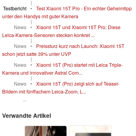
|
Testbericht
•
Test Xiaomi 15T Pro - Ein echter Geheimtipp
unter den Handys mit guter Kamera
|
News
•
Xiaomi 15T und Xiaomi 15T Pro: Diese
Leica-Kamera-Sensoren stecken konkret ...
|
News
•
Preissturz kurz nach Launch: Xiaomi 15T
schon jetzt satte 39% unter UVP
|
News
•
Xiaomi 15T (Pro) startet mit Leica Triple-
Kamera und innovativer Astral Com...
|
News
•
Xiaomi 15T (Pro) zeigt sich auf Teaser-
Bildern mit fünffachem Leica-Zoom, L...
...
Verwandte Artikel