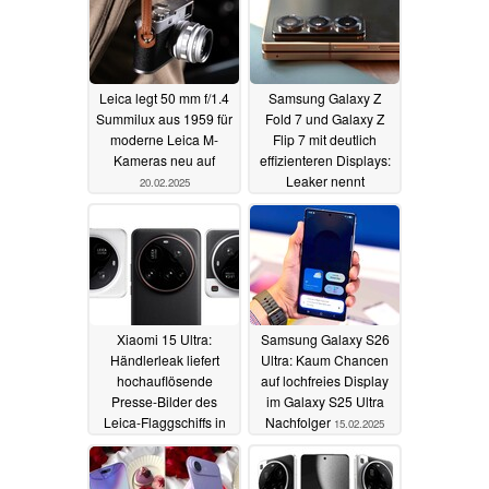
Leica legt 50 mm f/1.4
Samsung Galaxy Z
Summilux aus 1959 für
Fold 7 und Galaxy Z
moderne Leica M-
Flip 7 mit deutlich
Kameras neu auf
effizienteren Displays:
Leaker nennt
20.02.2025
Schwerpunkte und
Features
16.02.2025
Xiaomi 15 Ultra:
Samsung Galaxy S26
Händlerleak liefert
Ultra: Kaum Chancen
hochauflösende
auf lochfreies Display
Presse-Bilder des
im Galaxy S25 Ultra
Leica-Flaggschiffs in
Nachfolger
15.02.2025
allen Farben und mehr
16.02.2025