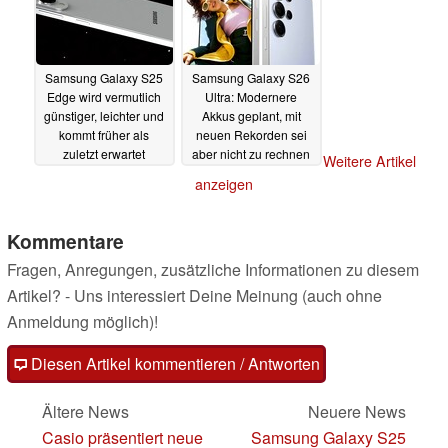
Samsung Galaxy S25
Samsung Galaxy S26
Edge wird vermutlich
Ultra: Modernere
günstiger, leichter und
Akkus geplant, mit
kommt früher als
neuen Rekorden sei
zuletzt erwartet
aber nicht zu rechnen
Weitere Artikel
13.02.2025
11.02.2025
anzeigen
Kommentare
Fragen, Anregungen, zusätzliche Informationen zu diesem
Artikel? - Uns interessiert Deine Meinung (auch ohne
Anmeldung möglich)!
Diesen Artikel kommentieren / Antworten
Ältere News
Neuere News
Casio präsentiert neue
Samsung Galaxy S25