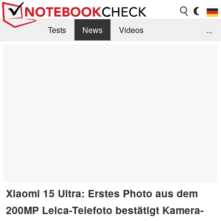
Tests
News
Videos
...
Benchmarks & Tech
Externe Tests
Kaufberatung
Deals
Suche
Jobs
Forum
Xiaomi 15 Ultra: Erstes Photo aus dem
200MP Leica-Telefoto bestätigt Kamera-