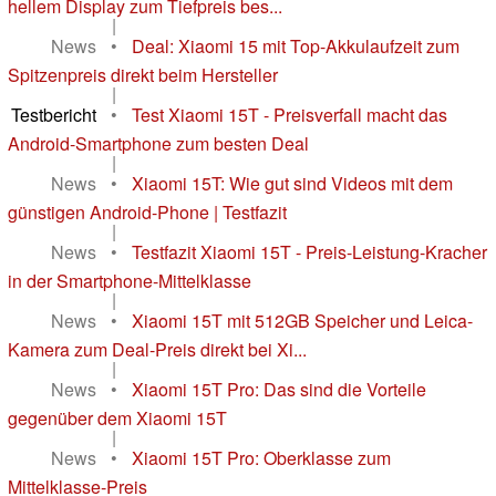
hellem Display zum Tiefpreis bes...
|
News
•
Deal: Xiaomi 15 mit Top-Akkulaufzeit zum
Spitzenpreis direkt beim Hersteller
|
Testbericht
•
Test Xiaomi 15T - Preisverfall macht das
Android-Smartphone zum besten Deal
|
News
•
Xiaomi 15T: Wie gut sind Videos mit dem
günstigen Android-Phone | Testfazit
|
News
•
Testfazit Xiaomi 15T - Preis-Leistung-Kracher
in der Smartphone-Mittelklasse
|
News
•
Xiaomi 15T mit 512GB Speicher und Leica-
Kamera zum Deal-Preis direkt bei Xi...
|
News
•
Xiaomi 15T Pro: Das sind die Vorteile
gegenüber dem Xiaomi 15T
|
News
•
Xiaomi 15T Pro: Oberklasse zum
Mittelklasse-Preis