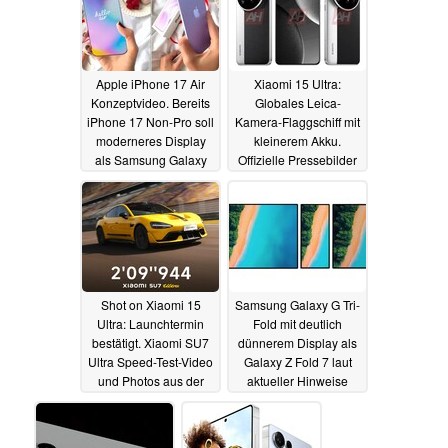
Apple iPhone 17 Air
Xiaomi 15 Ultra:
Konzeptvideo. Bereits
Globales Leica-
iPhone 17 Non-Pro soll
Kamera-Flaggschiff mit
moderneres Display
kleinerem Akku.
als Samsung Galaxy
Offizielle Pressebilder
S25 Ultra bieten
und Specs-Leak
15.02.2025
15.02.2025
Shot on Xiaomi 15
Samsung Galaxy G Tri-
Ultra: Launchtermin
Fold mit deutlich
bestätigt. Xiaomi SU7
dünnerem Display als
Ultra Speed-Test-Video
Galaxy Z Fold 7 laut
und Photos aus der
aktueller Hinweise
Leica-Kamera
15.02.2025
13.02.2025