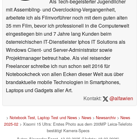
Als Tech-begeisterter Jugendlicher
mit Assembling- und Overclocking-Vergangenheit,
arbeitete ich als Filmvorführer noch mit dem guten alten
35 mm Film, bevor ich professionell in die Computerwelt
eingestiegen bin und 7 Jahre lang Kunden beim
österreichischen IT-Dienstleister Iphos IT Solutions als
Windows Client- und Server-Administrator sowie
Projektmanager betreut habe. Als viel reisender
Freelancer schreibe ich nun schon seit 2016 für
Notebookcheck von allen Ecken dieser Welt aus über
brandaktuelle mobile Technologien in Smartphones,
Laptops und Gadgets aller Art.
Kontakt:
@alfawien
>
Notebook Test, Laptop Test und News
>
News
>
Newsarchiv
>
News
2025-02
> Xiaomi 15 Ultra: Erstes Photo aus dem 200MP Leica-Telefoto
bestätigt Kamera-Specs
Autor: Alexander Fagot, 13.02.2025 (Update: 18.02.2026)