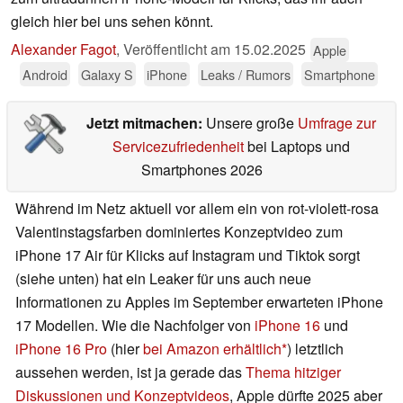
gleich hier bei uns sehen könnt.
Alexander Fagot
,
Veröffentlicht am
15.02.2025
Apple
Android
Galaxy S
iPhone
Leaks / Rumors
Smartphone
Jetzt mitmachen:
Unsere große
Umfrage zur
Servicezufriedenheit
bei Laptops und
Smartphones 2026
Während im Netz aktuell vor allem ein von rot-violett-rosa
Valentinstagsfarben dominiertes Konzeptvideo zum
iPhone 17 Air für Klicks auf Instagram und Tiktok sorgt
(siehe unten) hat ein Leaker für uns auch neue
Informationen zu Apples im September erwarteten iPhone
17 Modellen. Wie die Nachfolger von
iPhone 16
und
iPhone 16 Pro
(hier
bei Amazon erhältlich
) letztlich
aussehen werden, ist ja gerade das
Thema hitziger
Diskussionen und Konzeptvideos
, Apple dürfte 2025 aber