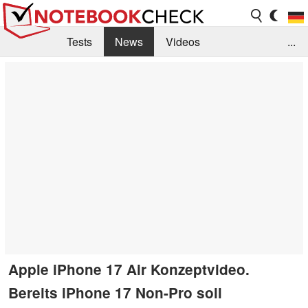
Tests
News
Videos
...
Benchmarks & Tech
Externe Tests
Kaufberatung
Deals
Suche
Jobs
Forum
Apple iPhone 17 Air Konzeptvideo.
Bereits iPhone 17 Non-Pro soll