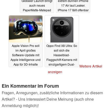
Globaler Launch bringt
extrem dünnen iPhone
auch neues
17 Air laut Leaker.
PaperMatte-Matepad
iPhone 17 fällt offenbar
Pro und Huawei Band
aus der Reihe
18.02.2025
10
18.02.2025
Apple Vision Pro soll
Oppo Find X8 Ultra: So
im April großes
soll sich die
Software-Update mit
Hasselblad-
Apple Intelligence und
Flaggschiff-Kamera mit
App für 3D-Inhalte
einzigartigem Dual-
Weitere Artikel
erhalten
Periskop-Telefoto
17.02.2025
anzeigen
verändern
17.02.2025
Ein Kommentar im Forum
Fragen, Anregungen, zusätzliche Informationen zu diesem
Artikel? - Uns interessiert Deine Meinung (auch ohne
Anmeldung möglich)!