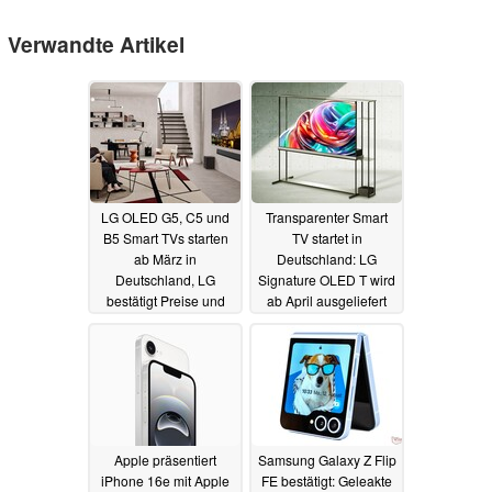
Verwandte Artikel
LG OLED G5, C5 und
Transparenter Smart
B5 Smart TVs starten
TV startet in
ab März in
Deutschland: LG
Deutschland, LG
Signature OLED T wird
bestätigt Preise und
ab April ausgeliefert
Varianten
25.02.2025
25.02.2025
Apple präsentiert
Samsung Galaxy Z Flip
iPhone 16e mit Apple
FE bestätigt: Geleakte