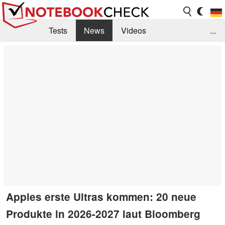
Tests
News
Videos
...
Benchmarks & Tech
Externe Tests
Kaufberatung
Deals
Suche
Jobs
Forum
Apples erste Ultras kommen: 20 neue
Produkte in 2026-2027 laut Bloomberg