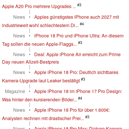
#3
Apple A20 Pro mehrere Upgrades ...
|
News
•
Apples günstigstes iPhone auch 2027 mit
#4
industrieweit wohl schlechtestem Di...
|
News
•
iPhone 18 Pro und iPhone Ultra: An diesem
#3
Tag sollen die neuen Apple-Flaggs...
|
News
•
Deal: Apple iPhone Air erreicht zum Prime
Day neuen Allzeit-Bestpreis
|
News
•
Apple iPhone 18 Pro: Deutlich sichtbares
#3
Kamera-Upgrade laut Leaker bestätigt
|
Magazine
•
Apple iPhone 18 im iPhone 17 Pro Design:
#4
Was hinter den kursierenden Bilder...
|
News
•
Apple iPhone 18 Pro für über 1.600€:
#3
Analysten rechnen mit drastischer Prei...
|
News
•
Apple iPhone 18 Pro Max: Dickere Kamera