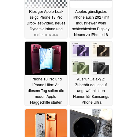
Riesiger Apple-Leak
Apples günstigstes
zeigt iPhone 18 Pro
iPhone auch 2027 mit
Drop-Test-Video, neues
industrieweit wohl
Dynamic Island und
schlechtestem Display.
mehr
Neues zu iPhone 18
30.06.2026
bis iPhone Air 2
29.06.2026
iPhone 18 Pro und
Aus für Galaxy Z:
iPhone Ultra: An
Zubehör deutet auf
diesem Tag sollen die
ungewöhnlichen
neuen Apple-
Namen für Samsungs
Flaggschiffe starten
iPhone Ultra
Konkurrenten
29.06.2026
28.06.2026