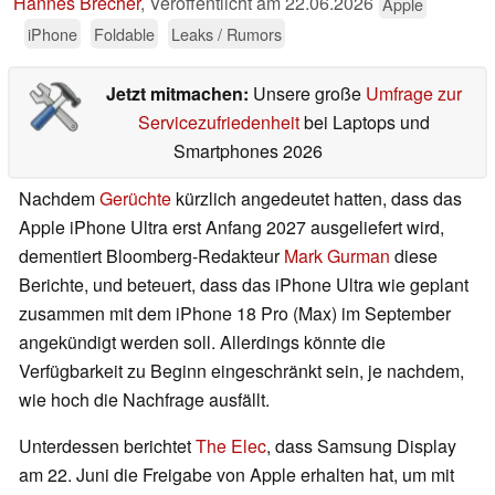
Hannes Brecher
,
Veröffentlicht am
22.06.2026
Apple
iPhone
Foldable
Leaks / Rumors
Jetzt mitmachen:
Unsere große
Umfrage zur
Servicezufriedenheit
bei Laptops und
Smartphones 2026
Nachdem
Gerüchte
kürzlich angedeutet hatten, dass das
Apple iPhone Ultra erst Anfang 2027 ausgeliefert wird,
dementiert Bloomberg-Redakteur
Mark Gurman
diese
Berichte, und beteuert, dass das iPhone Ultra wie geplant
zusammen mit dem iPhone 18 Pro (Max) im September
angekündigt werden soll. Allerdings könnte die
Verfügbarkeit zu Beginn eingeschränkt sein, je nachdem,
wie hoch die Nachfrage ausfällt.
Unterdessen berichtet
The Elec
, dass Samsung Display
am 22. Juni die Freigabe von Apple erhalten hat, um mit