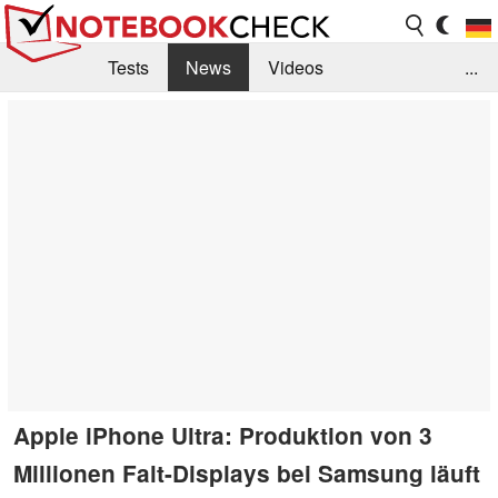
Tests
News
Videos
...
Benchmarks & Tech
Externe Tests
Kaufberatung
Deals
Suche
Jobs
Forum
Apple iPhone Ultra: Produktion von 3
Millionen Falt-Displays bei Samsung läuft