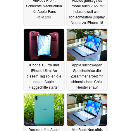
AirPods Pro 4:
Apples günstigstes
Schlechte Nachrichten
iPhone auch 2027 mit
für Apple-Fans
industrieweit wohl
schlechtestem Display.
03.07.2026
Neues zu iPhone 18
bis iPhone Air 2
29.06.2026
iPhone 18 Pro und
Apple sucht wegen
iPhone Ultra: An
Speicherkrise die
diesem Tag sollen die
Zusammenarbeit mit
neuen Apple-
chinesischem Chip-
Flaggschiffe starten
Hersteller auf
Pentagon-Liste
29.06.2026
27.06.2026
Desaster fürs Apple
MacBook Neo gibts