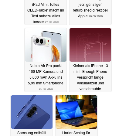
iPad Mini: Tolles
jetzt günstiger,
OLED-Tablet macht im
refurbished direkt bei
Test nahezu alles
Apple
26.06.2026
besser
27.06.2026
Nubia Air Pro packt
Kleiner als iPhone 13
108 MP Kamera und
mini: Enough Phone
5.000 mAh Akku ins
verspricht lange
5,99 mm Smartphone
Akkulaufzeit und
verschraubte
25.06.2026
Rückseite
25.06.2026
Samsung enthüllt
Harter Schlag für