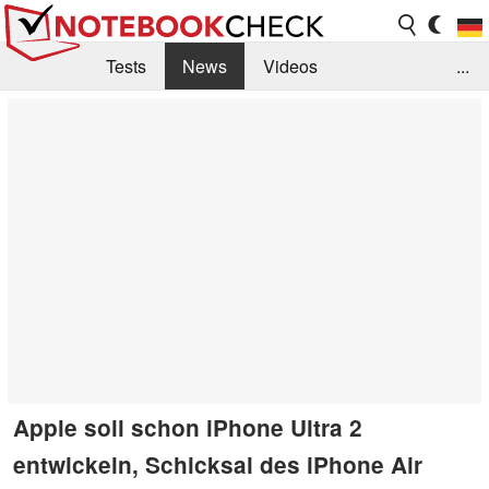
Tests
News
Videos
...
Benchmarks & Tech
Externe Tests
Kaufberatung
Deals
Suche
Jobs
Forum
Apple soll schon iPhone Ultra 2
entwickeln, Schicksal des iPhone Air