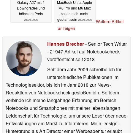
Galaxy A27 mit 4
MacBook Ultra: Apple
Downgrades und
M6 Pro und M6 Max
höherem Preis
sollen nicht mehr
geplant sein
25.06.2026
25.06.2026
Weitere Artikel
anzeigen
Hannes Brecher
- Senior Tech Writer
- 21947 Artikel auf Notebookcheck
veröffentlicht
seit 2018
Seit dem Jahr 2009 schreibe ich für
unterschiedliche Publikationen im
Technologiesektor, bis ich im Jahr 2018 zur News-
Redaktion von Notebookcheck gestoßen bin. Seitdem
verbinde ich meine langjährige Erfahrung im Bereich
Notebooks und Smartphones mit meiner lebenslangen
Leidenschaft für Technologie, um unsere Leser über neue
Entwicklungen am Markt zu informieren. Mein Design-
Hintergrund als Art Director einer Werbeagentur erlaubt