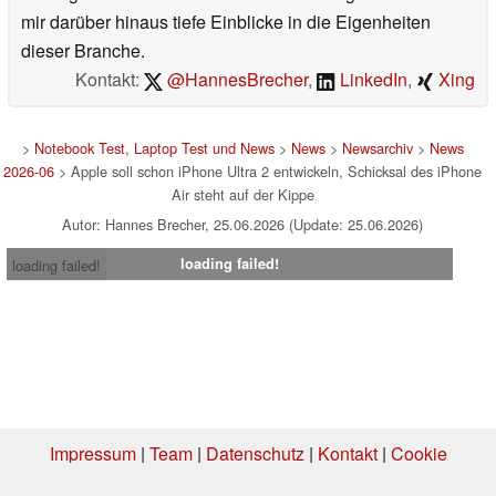
mir darüber hinaus tiefe Einblicke in die Eigenheiten
dieser Branche.
Kontakt:
@HannesBrecher
,
LinkedIn
,
Xing
>
Notebook Test, Laptop Test und News
>
News
>
Newsarchiv
>
News
2026-06
> Apple soll schon iPhone Ultra 2 entwickeln, Schicksal des iPhone
Air steht auf der Kippe
Autor: Hannes Brecher, 25.06.2026 (Update: 25.06.2026)
loading failed!
loading failed!
Impressum
|
Team
|
Datenschutz
|
Kontakt
|
Cookie
Einstellungen
| 05.08.2026 09:24