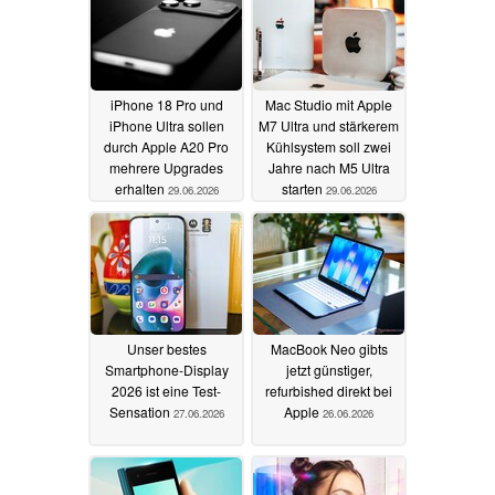
iPhone 18 Pro und
Mac Studio mit Apple
iPhone Ultra sollen
M7 Ultra und stärkerem
durch Apple A20 Pro
Kühlsystem soll zwei
mehrere Upgrades
Jahre nach M5 Ultra
erhalten
starten
29.06.2026
29.06.2026
Unser bestes
MacBook Neo gibts
Smartphone-Display
jetzt günstiger,
2026 ist eine Test-
refurbished direkt bei
Sensation
Apple
27.06.2026
26.06.2026