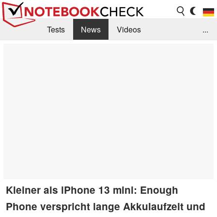
Tests
News
Videos
...
Benchmarks & Tech
Externe Tests
Kaufberatung
Deals
Suche
Jobs
Forum
Kleiner als iPhone 13 mini: Enough
Phone verspricht lange Akkulaufzeit und