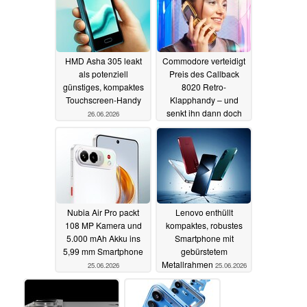
HMD Asha 305 leakt
Commodore verteidigt
als potenziell
Preis des Callback
günstiges, kompaktes
8020 Retro-
Touchscreen-Handy
Klapphandy – und
senkt ihn dann doch
26.06.2026
26.06.2026
Nubia Air Pro packt
Lenovo enthüllt
108 MP Kamera und
kompaktes, robustes
5.000 mAh Akku ins
Smartphone mit
5,99 mm Smartphone
gebürstetem
Metallrahmen
25.06.2026
25.06.2026