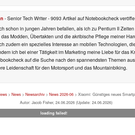
hn
- Senior Tech Writer
- 9093 Artikel auf Notebookcheck veröffen
ch schon in jungen Jahren befallen, als ich zu Pentium II Zeite
h das Modden, Übertakten und die akribische Pflege meiner Ha
ich zudem ein spezielles Interesse an mobilen Technologien, di
hdem ich bei einer Tätigkeit im Marketing meine Liebe für das 
ebookcheck auf die Suche nach den spannendsten Themen aus d
e Leidenschaft für den Motorsport und das Mountainbiking.
News
>
News
>
Newsarchiv
>
News 2026-06
> Xiaomi: Günstiges neues Smartpho
Autor: Jacob Fisher, 24.06.2026 (Update: 24.06.2026)
loading failed!