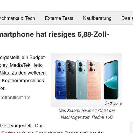
nchmarks & Tech
Externe Tests
Kaufberatung
Deal
rtphone hat riesiges 6,88-Zoll-
rgestellt, ein Budget-
lay, MediaTek Helio
kku. Zu den weiteren
n Kopfhöreranschluss
or.
röffentlicht am
ⓘ Xiaomi
Das Xiaomi Redmi 17C ist der
Nachfolger zum Redmi 15C
iell vorgestellt. Das