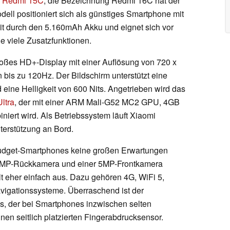
s
Redmi 15C
, die Bezeichnung Redmi 16C hat der
ell positioniert sich als günstiges Smartphone mit
it durch den 5.160mAh Akku und eignet sich vor
e viele Zusatzfunktionen.
roßes HD+-Display mit einer Auflösung von 720 x
 bis zu 120Hz. Der Bildschirm unterstützt eine
eine Helligkeit von 600 Nits. Angetrieben wird das
ltra
, der mit einer ARM Mali-G52 MC2 GPU, 4GB
ert wird. Als Betriebssystem läuft Xiaomi
erstützung an Bord.
Budget-Smartphones keine großen Erwartungen
13MP-Rückkamera und einer 5MP-Frontkamera
llt eher einfach aus. Dazu gehören 4G, WiFi 5,
avigationssysteme. Überraschend ist der
, der bei Smartphones inzwischen selten
nen seitlich platzierten Fingerabdrucksensor.