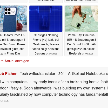
25.06.2026
Rückseite
25.06.2026
al: Xiaomi Poco F8
Günstiges Nothing
Prime Day: OnePlus
ra mit Snapdragon 8
Phone (4b) leakt bei
15R mit Snapdragon 8
ite Gen 5 und Bose-
Geekbench, Teaser-
Gen 5 und 7.400 mAh
bwoofer gibts jetzt
Video zeigt Konzept-
gibts jetzt zum Allzeit-
zum Prime Day
Designs
Bestpreis
24.06.2026
24.06.2026
estpreis
24.06.2026
re Artikel anzeigen
ob Fisher
- Tech writer/translator
- 3011 Artikel auf Notebookche
d with computers in my early teens after a broken leg from a fo
door lifestyle. Soon afterwards I was building my own systems
icularly fascinated by how computer technology has fundamental
do so.