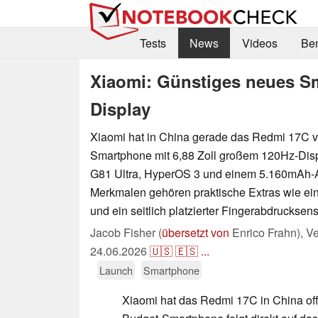
Tests
News
Videos
Be
Xiaomi: Günstiges neues Sma
Display
Xiaomi hat in China gerade das Redmi 17C vo
Smartphone mit 6,88 Zoll großem 120Hz-Disp
G81 Ultra, HyperOS 3 und einem 5.160mAh-A
Merkmalen gehören praktische Extras wie ei
und ein seitlich platzierter Fingerabdrucksens
Jacob Fisher (
übersetzt von
Enrico Frahn),
Ve
24.06.2026
🇺🇸
🇪🇸
...
Launch
Smartphone
Xiaomi hat das Redmi 17C in China offiz