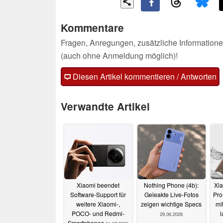
Kommentare
Fragen, Anregungen, zusätzliche Informatione
(auch ohne Anmeldung möglich)!
Diesen Artikel kommentieren / Antworten
Verwandte Artikel
Xiaomi beendet
Nothing Phone (4b):
Xia
Software-Support für
Geleakte Live-Fotos
Pro
weitere Xiaomi-,
zeigen wichtige Specs
mi
POCO- und Redmi-
l
29.06.2026
Smartphones