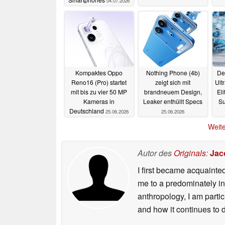
04.07.2026
Kompaktes Oppo
Nothing Phone (4b)
De
Reno16 (Pro) startet
zeigt sich mit
Ult
mit bis zu vier 50 MP
brandneuem Design,
El
Kameras in
Leaker enthüllt Specs
Su
Deutschland
25.06.2026
25.06.2026
B
Weite
Autor des
Originals
:
Jac
I first became acquainte
me to a predominately in
anthropology, I am part
and how it continues to 