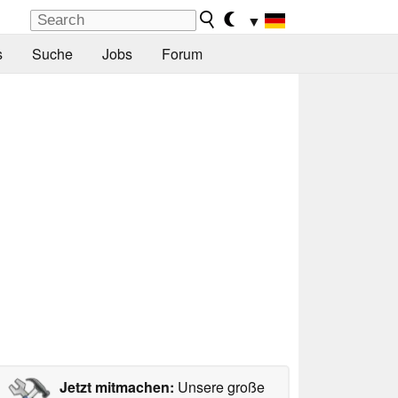
▼
s
Suche
Jobs
Forum
Jetzt mitmachen:
Unsere große