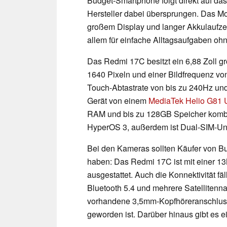
Budget-Smartphone folgt direkt auf da
Hersteller dabei übersprungen. Das Mod
großem Display und langer Akkulaufze
allem für einfache Alltagsaufgaben ohn
Das Redmi 17C besitzt ein 6,88 Zoll g
1640 Pixeln und einer Bildfrequenz von
Touch-Abtastrate von bis zu 240Hz und 
Gerät von einem
MediaTek Helio G81 U
RAM und bis zu 128GB Speicher kombini
HyperOS 3, außerdem ist Dual-SIM-Unt
Bei den Kameras sollten Käufer von 
haben: Das Redmi 17C ist mit einer 
ausgestattet. Auch die Konnektivität fä
Bluetooth 5.4 und mehrere Satellitenn
vorhandene 3,5mm-Kopfhöreranschluss
geworden ist. Darüber hinaus gibt es ei