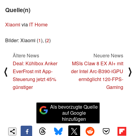
Quelle(n)
Xiaomi
via
IT Home
Bilder: Xiaomi (
1
), (
2
)
Ältere News
Neuere News
Deal: Kühlbox Anker
MSIs Claw 8 EX AI+ mit
⟨
⟩
EverFrost mit App-
der Intel Arc-B390-iGPU
Steuerung jetzt 45%
ermöglicht 120-FPS-
günstiger
Gaming
Als bevorzugte Quelle
auf Google
hinzufügen