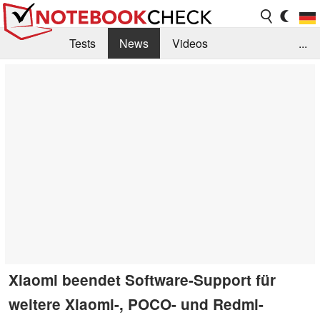
Tests
News
Videos
...
Benchmarks & Tech
Externe Tests
Kaufberatung
Deals
Suche
Jobs
Forum
Xiaomi beendet Software-Support für
weitere Xiaomi-, POCO- und Redmi-