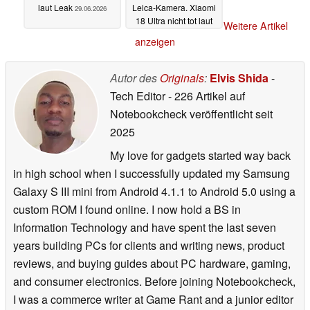
laut Leak
Leica-Kamera. Xiaomi
29.06.2026
18 Ultra nicht tot laut
Weitere Artikel
Leaker
28.06.2026
anzeigen
Autor des
Originals
:
Elvis Shida
-
Tech Editor
- 226 Artikel auf
Notebookcheck veröffentlicht
seit
2025
My love for gadgets started way back
in high school when I successfully updated my Samsung
Galaxy S III mini from Android 4.1.1 to Android 5.0 using a
custom ROM I found online. I now hold a BS in
Information Technology and have spent the last seven
years building PCs for clients and writing news, product
reviews, and buying guides about PC hardware, gaming,
and consumer electronics. Before joining Notebookcheck,
I was a commerce writer at Game Rant and a junior editor