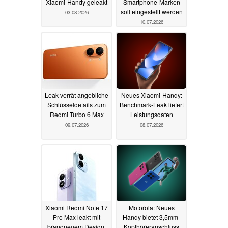
Xiaomi-Handy geleakt
Smartphone-Marken
soll eingestellt werden
03.08.2026
10.07.2026
Leak verrät angebliche
Neues Xiaomi-Handy:
Schlüsseldetails zum
Benchmark-Leak liefert
Redmi Turbo 6 Max
Leistungsdaten
09.07.2026
08.07.2026
Xiaomi Redmi Note 17
Motorola: Neues
Pro Max leakt mit
Handy bietet 3,5mm-
brandneuem Design,
Kopfhöreranschluss