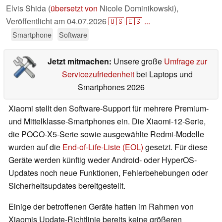
Elvis Shida (
übersetzt von
Nicole Dominikowski),
Veröffentlicht am
04.07.2026
🇺🇸
🇪🇸
...
Smartphone
Software
Jetzt mitmachen:
Unsere große
Umfrage zur
Servicezufriedenheit
bei Laptops und
Smartphones 2026
Xiaomi stellt den Software-Support für mehrere Premium-
und Mittelklasse-Smartphones ein. Die Xiaomi-12-Serie,
die POCO-X5-Serie sowie ausgewählte Redmi-Modelle
wurden auf die
End-of-Life-Liste (EOL)
gesetzt. Für diese
Geräte werden künftig weder Android- oder HyperOS-
Updates noch neue Funktionen, Fehlerbehebungen oder
Sicherheitsupdates bereitgestellt.
Einige der betroffenen Geräte hatten im Rahmen von
Xiaomis Update-Richtlinie bereits keine größeren