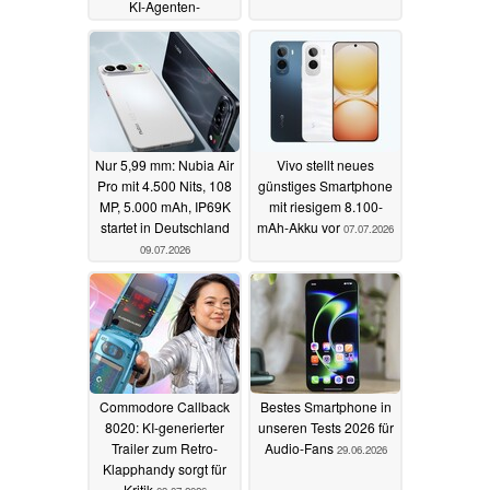
KI-Agenten-
Smartphones
aufgetaucht
20.07.2026
Nur 5,99 mm: Nubia Air
Vivo stellt neues
Pro mit 4.500 Nits, 108
günstiges Smartphone
MP, 5.000 mAh, IP69K
mit riesigem 8.100-
startet in Deutschland
mAh-Akku vor
07.07.2026
09.07.2026
Commodore Callback
Bestes Smartphone in
8020: KI-generierter
unseren Tests 2026 für
Trailer zum Retro-
Audio-Fans
29.06.2026
Klapphandy sorgt für
Kritik