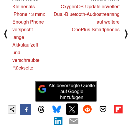
Kleiner als
OxygenOS‑Update erweitert
iPhone 13 mini:
Dual‑Bluetooth‑Audiostreaming
Enough Phone
auf weitere
verspricht
OnePlus‑Smartphones
⟨
⟩
lange
Akkulaufzeit
und
verschraubte
Rückseite
Als bevorzugte Quelle
auf Google
hinzufügen