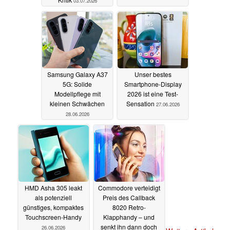
03.07.2026
Samsung Galaxy A37
Unser bestes
5G: Solide
Smartphone-Display
Modellpflege mit
2026 ist eine Test-
kleinen Schwächen
Sensation
27.06.2026
28.06.2026
HMD Asha 305 leakt
Commodore verteidigt
als potenziell
Preis des Callback
günstiges, kompaktes
8020 Retro-
Touchscreen-Handy
Klapphandy – und
senkt ihn dann doch
26.06.2026