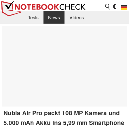
Tests
News
Videos
...
Benchmarks & Tech
Externe Tests
Kaufberatung
Deals
Suche
Jobs
Forum
Nubia Air Pro packt 108 MP Kamera und
5.000 mAh Akku ins 5,99 mm Smartphone