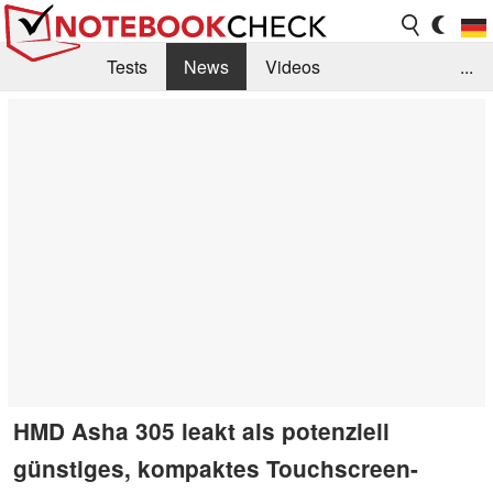
Tests
News
Videos
...
Benchmarks & Tech
Externe Tests
Kaufberatung
Deals
Suche
Jobs
Forum
HMD Asha 305 leakt als potenziell
günstiges, kompaktes Touchscreen-