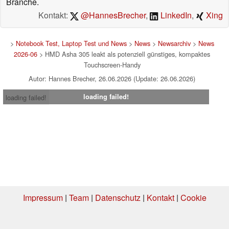
Branche.
Kontakt:
@HannesBrecher
,
LinkedIn
,
Xing
>
Notebook Test, Laptop Test und News
>
News
>
Newsarchiv
>
News
2026-06
> HMD Asha 305 leakt als potenziell günstiges, kompaktes
Touchscreen-Handy
Autor: Hannes Brecher, 26.06.2026 (Update: 26.06.2026)
loading failed!
loading failed!
Impressum
|
Team
|
Datenschutz
|
Kontakt
|
Cookie
Einstellungen
| 07.08.2026 14:42
* Beim Kauf über einen Affiliate-Link kann Notebookcheck eine Vergütung