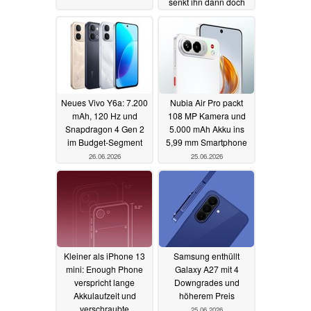
senkt ihn dann doch
26.06.2026
Neues Vivo Y6a: 7.200
Nubia Air Pro packt
mAh, 120 Hz und
108 MP Kamera und
Snapdragon 4 Gen 2
5.000 mAh Akku ins
im Budget-Segment
5,99 mm Smartphone
26.06.2026
25.06.2026
Kleiner als iPhone 13
Samsung enthüllt
mini: Enough Phone
Galaxy A27 mit 4
verspricht lange
Downgrades und
Akkulaufzeit und
höherem Preis
verschraubte
25.06.2026