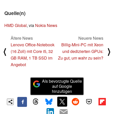
Quelle(n)
HMD Global
, via
Nokia News
Ältere News
Neuere News
Lenovo Office-Notebook
Billig-Mini-PC mit Xeon
⟨
⟩
(16 Zoll) mit Core i5, 32
und dedizierten GPUs:
GB RAM, 1 TB SSD im
Zu gut, um wahr zu sein?
Angebot
Als bevorzugte Quelle
auf Google
hinzufügen