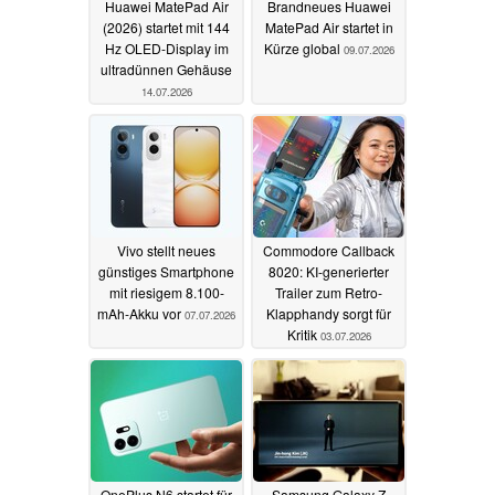
Huawei MatePad Air
Brandneues Huawei
(2026) startet mit 144
MatePad Air startet in
Hz OLED-Display im
Kürze global
09.07.2026
ultradünnen Gehäuse
14.07.2026
Vivo stellt neues
Commodore Callback
günstiges Smartphone
8020: KI-generierter
mit riesigem 8.100-
Trailer zum Retro-
mAh-Akku vor
Klapphandy sorgt für
07.07.2026
Kritik
03.07.2026
OnePlus N6 startet für
Samsung Galaxy Z