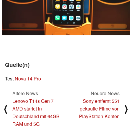
Quelle(n)
Test
Nova 14 Pro
Ältere News
Neuere News
Lenovo T14s Gen 7
Sony entfernt 551
⟨
⟩
AMD startet in
gekaufte Filme von
Deutschland mit 64GB
PlayStation-Konten
RAM und 5G