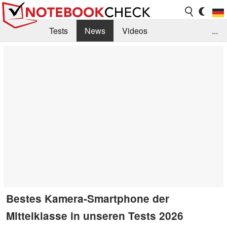
Tests
News
Videos
...
Benchmarks & Tech
Externe Tests
Kaufberatung
Deals
Suche
Jobs
Forum
Bestes Kamera-Smartphone der
Mittelklasse in unseren Tests 2026