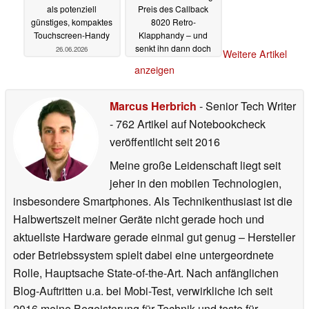
als potenziell
Preis des Callback
günstiges, kompaktes
8020 Retro-
Touchscreen-Handy
Klapphandy – und
senkt ihn dann doch
26.06.2026
Weitere Artikel
26.06.2026
anzeigen
Marcus Herbrich
- Senior Tech Writer
- 762 Artikel auf Notebookcheck
veröffentlicht
seit 2016
Meine große Leidenschaft liegt seit
jeher in den mobilen Technologien,
insbesondere Smartphones. Als Technikenthusiast ist die
Halbwertszeit meiner Geräte nicht gerade hoch und
aktuellste Hardware gerade einmal gut genug – Hersteller
oder Betriebssystem spielt dabei eine untergeordnete
Rolle, Hauptsache State-of-the-Art. Nach anfänglichen
Blog-Auftritten u.a. bei Mobi-Test, verwirkliche ich seit
2016 meine Begeisterung für Technik und teste für