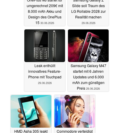
umgerechnet 209€ mit
Slide soll Traum des
8.000 mAh Akku und
LG Rollable 2028 zur
Design des OnePlus
Realität machen
15
30.06.2026
29.06.2026
Leak enthüllt
Samsung Galaxy M47
innovatives Feature-
startet mit 6 Jahren
Phone mit Touchpad
Updates und 6.000
mAh zum günstigen
29.06.2026
Preis
29.06.2026
HMD Asha 305 leakt
Commodore verteidigt