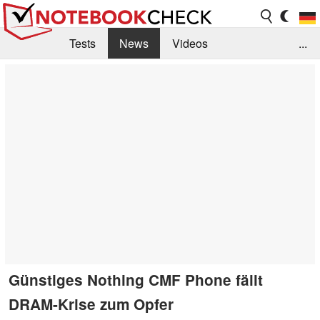
Tests
News
Videos
...
Benchmarks & Tech
Externe Tests
Kaufberatung
Deals
Suche
Jobs
Forum
Günstiges Nothing CMF Phone fällt
DRAM-Krise zum Opfer