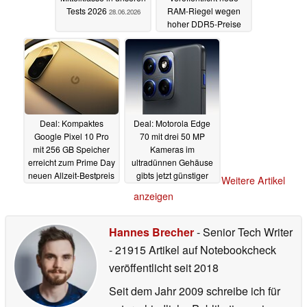
Tests 2026
RAM-Riegel wegen
28.06.2026
hoher DDR5-Preise
27.06.2026
Deal: Kompaktes
Deal: Motorola Edge
Google Pixel 10 Pro
70 mit drei 50 MP
mit 256 GB Speicher
Kameras im
erreicht zum Prime Day
ultradünnen Gehäuse
neuen Allzeit-Bestpreis
gibts jetzt günstiger
Weitere Artikel
denn je
23.06.2026
23.06.2026
anzeigen
Hannes Brecher
- Senior Tech Writer
- 21915 Artikel auf Notebookcheck
veröffentlicht
seit 2018
Seit dem Jahr 2009 schreibe ich für