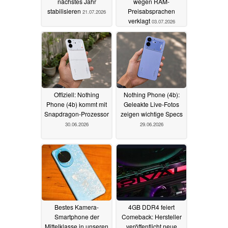
nächstes Jahr
wegen RAM-
stabilisieren
Preisabsprachen
21.07.2026
verklagt
03.07.2026
Offiziell: Nothing
Nothing Phone (4b):
Phone (4b) kommt mit
Geleakte Live-Fotos
Snapdragon-Prozessor
zeigen wichtige Specs
30.06.2026
29.06.2026
Bestes Kamera-
4GB DDR4 feiert
Smartphone der
Comeback: Hersteller
Mittelklasse in unseren
veröffentlicht neue