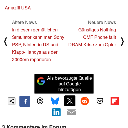
Amazfit USA
Ältere News
Neuere News
In diesem gemütlichen
Günstiges Nothing
Simulator kann man Sony
CMF Phone fällt
⟨
⟩
PSP, Nintendo DS und
DRAM-Krise zum Opfer
Klapp-Handys aus den
2000ern reparieren
Als bevorzugte Quelle
auf Google
hinzufügen
3 Kommentare im Forum