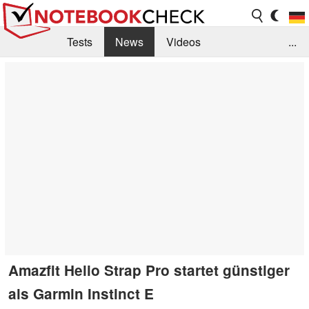
Tests
News
Videos
...
Benchmarks & Tech
Externe Tests
Kaufberatung
Deals
Suche
Jobs
Forum
Amazfit Helio Strap Pro startet günstiger
als Garmin Instinct E