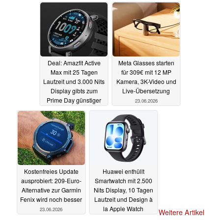
Navigationsfunktionen
24.06.2026
24.06.2026
Deal: Amazfit Active
Meta Glasses starten
Max mit 25 Tagen
für 309€ mit 12 MP
Laufzeit und 3.000 Nits
Kamera, 3K-Video und
Display gibts zum
Live-Übersetzung
Prime Day günstiger
23.06.2026
24.06.2026
Kostenfreies Update
Huawei enthüllt
ausprobiert: 209-Euro-
Smartwatch mit 2.500
Alternative zur Garmin
Nits Display, 10 Tagen
Fenix wird noch besser
Laufzeit und Design à
la Apple Watch
23.06.2026
Weitere Artikel
23.06.2026