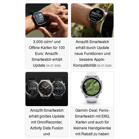
3.000 cd/m² und
Amazfit-Smartwatch
Offline-Karten für 100
erhält durch Update
Euro: Amazfit-
neue Funktionen und
Smartwatch erhält
bessere Apple-
Update
Kompatibilität
04.07.2026
02.07.2026
Amazfit-Smartwatch
Garmin-Deal: Fenix-
erhält großes Update
Smartwatch mit EKG,
mit OmniRecorder,
Karten und auch für
Activity Data Fusion
kleinere Handgelenke
und
mit Rabatt zu haben