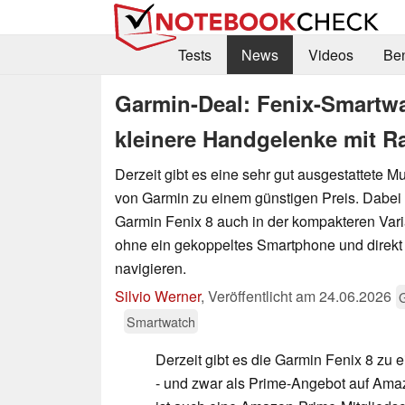
Tests
News
Videos
Be
Garmin-Deal: Fenix-Smartwa
kleinere Handgelenke mit R
Derzeit gibt es eine sehr gut ausgestattete M
von Garmin zu einem günstigen Preis. Dabei l
Garmin Fenix 8 auch in der kompakteren Vari
ohne ein gekoppeltes Smartphone und direk
navigieren.
Silvio Werner
,
Veröffentlicht am
24.06.2026
Smartwatch
Derzeit gibt es die Garmin Fenix 8 zu 
- und zwar als Prime-Angebot auf Am