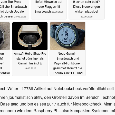
zum Top-Preis
liefert Hinweise auf
9 schon sehr bald?
ältliche Smartwatch
neue Flaggschiff-
Diese Neuerungen
ird durch Update
Smartwatch
wirken plausibel
23.06.2026
ch besser
23.06.2026
22.06.2026
ion
Amazfit Helio Strap Pro
Neue Garmin-
ch?
startet günstiger als
Smartwatch und
ber
Garmin Instinct E
Paywall-Funktionen
nd
gesichtet: Kommt die
19.06.2026
tenziale
Enduro 4 mit LTE und
Solar?
17.06.2026
Tech Writer
- 17786 Artikel auf Notebookcheck veröffentlicht
seit
ahren journalistisch aktiv, den Großteil davon im Bereich Techn
se tätig und bin es seit 2017 auch für Notebookcheck. Mein ak
rechnern wie dem Raspberry Pi – also kompakten Systemen mit