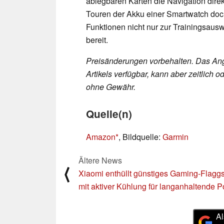
ablegbaren Karten die Navigation dire
Touren der Akku einer Smartwatch doc
Funktionen nicht nur zur Trainingsaus
bereit.
Preisänderungen vorbehalten. Das Ang
Artikels verfügbar, kann aber zeitlic
ohne Gewähr.
Quelle(n)
Amazon
, Bildquelle:
Garmin
Ältere News
⟨
Xiaomi enthüllt günstiges Gaming-Flaggs
mit aktiver Kühlung für langanhaltende 
Al