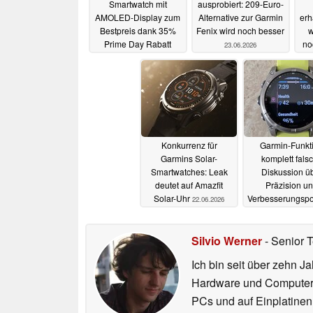
Smartwatch mit
ausprobiert: 209-Euro-
AMOLED-Display zum
Alternative zur Garmin
erh
Bestpreis dank 35%
Fenix wird noch besser
w
Prime Day Rabatt
no
23.06.2026
25.06.2026
Konkurrenz für
Garmin-Funkt
Garmins Solar-
komplett fals
Smartwatches: Leak
Diskussion ü
deutet auf Amazfit
Präzision u
Solar-Uhr
Verbesserungspo
22.06.2026
21.06.2026
Silvio Werner
- Senior 
Ich bin seit über zehn J
Hardware und ComputerBa
PCs und auf Einplatinen