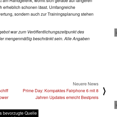
kt am Handgelenk, womit sich gerade auf längeren
h erheblich schonen lässt. Umfangreiche
wertung, sondern auch zur Trainingsplanung stehen
ebot war zum Veröffentlichungszeitpunkt des
h oder mengenmäßig beschränkt sein. Alle Angaben
Neuere News
⟩
chiff
Prime Day: Kompaktes Fairphone 6 mit 8
Power
Jahren Updates erreicht Bestpreis
s bevorzugte Quelle