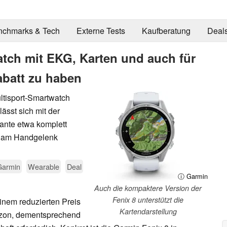
nchmarks & Tech
Externe Tests
Kaufberatung
Deal
tch mit EKG, Karten und auch für
abatt zu haben
ultisport-Smartwatch
ässt sich mit der
ante etwa komplett
t am Handgelenk
Garmin
Wearable
Deal
ⓘ Garmin
Auch die kompaktere Version der
Fenix 8 unterstützt die
einem reduzierten Preis
Kartendarstellung
azon, dementsprechend