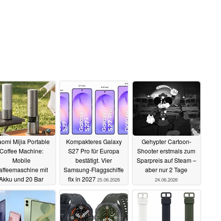
n zu diesem Artikel? - Uns interessiert Deine Meinung
aomi Mijia Portable
Kompakteres Galaxy
Gehypter Cartoon-
Coffee Machine:
S27 Pro für Europa
Shooter erstmals zum
Mobile
bestätigt. Vier
Sparpreis auf Steam –
affeemaschine mit
Samsung-Flaggschiffe
aber nur 2 Tage
Akku und 20 Bar
fix in 2027
25.06.2026
24.06.2026
25.06.2026