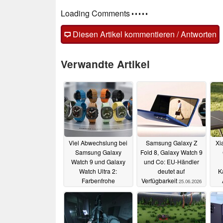
Kommentare
Fragen, Anregungen, zusätzliche Informatione
(auch ohne Anmeldung möglich)!
Diesen Artikel kommentieren / Antworten
Verwandte Artikel
Viel Abwechslung bei
Samsung Galaxy Z
Xi
Samsung Galaxy
Fold 8, Galaxy Watch 9
Watch 9 und Galaxy
und Co: EU-Händler
Watch Ultra 2:
deutet auf
K
Farbenfrohe
Verfügbarkeit
25.06.2026
Armbandflut geleakt