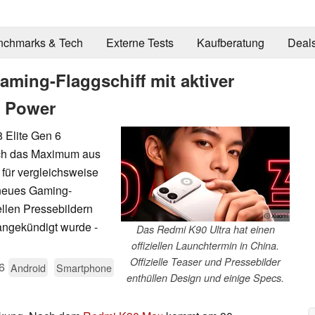
nchmarks & Tech
Externe Tests
Kaufberatung
Deal
aming-Flaggschiff mit aktiver
e Power
 Elite Gen 6
noch das Maximum aus
für vergleichsweise
 neues Gaming-
iellen Pressebildern
ⓘ Xiaomi
angekündigt wurde -
Das Redmi K90 Ultra hat einen
offiziellen Launchtermin in China.
Offizielle Teaser und Pressebilder
6
Android
Smartphone
enthüllen Design und einige Specs.