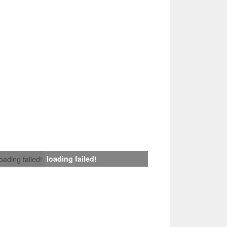
loading failed!
loading failed!