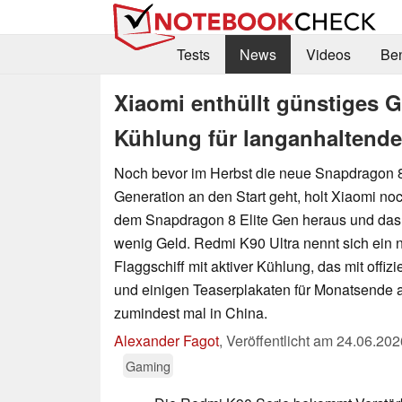
Tests
News
Videos
Be
Xiaomi enthüllt günstiges G
Kühlung für langanhaltend
Noch bevor im Herbst die neue Snapdragon 8
Generation an den Start geht, holt Xiaomi 
dem Snapdragon 8 Elite Gen heraus und das 
wenig Geld. Redmi K90 Ultra nennt sich ein
Flaggschiff mit aktiver Kühlung, das mit offiz
und einigen Teaserplakaten für Monatsende 
zumindest mal in China.
Alexander Fagot
,
Veröffentlicht am
24.06.202
Gaming