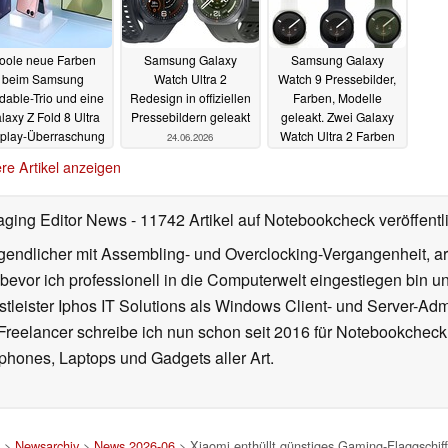
oole neue Farben
Samsung Galaxy
Samsung Galaxy
beim Samsung
Watch Ultra 2
Watch 9 Pressebilder,
dable-Trio und eine
Redesign in offiziellen
Farben, Modelle
laxy Z Fold 8 Ultra
Pressebildern geleakt
geleakt. Zwei Galaxy
play-Überraschung
Watch Ultra 2 Farben
24.06.2026
24.06.2026
23.06.2026
re Artikel anzeigen
aging Editor News
- 11742 Artikel auf Notebookcheck veröffentl
gendlicher mit Assembling- und Overclocking-Vergangenheit, arb
 bevor ich professionell in die Computerwelt eingestiegen bin 
stleister Iphos IT Solutions als Windows Client- und Server-Ad
 Freelancer schreibe ich nun schon seit 2016 für Notebookcheck
phones, Laptops und Gadgets aller Art.