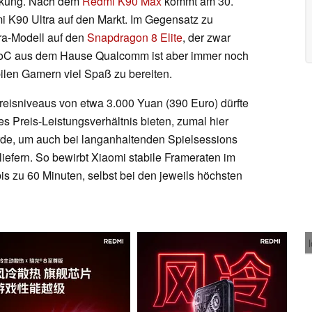
rkung. Nach dem
Redmi K90 Max
kommt am 30.
i K90 Ultra auf den Markt. Im Gegensatz zu
ra-Modell auf den
Snapdragon 8 Elite
, der zwar
f-SoC aus dem Hause Qualcomm ist aber immer noch
ilen Gamern viel Spaß zu bereiten.
Preisniveaus von etwa 3.000 Yuan (390 Euro) dürfte
s Preis-Leistungsverhältnis bieten, zumal hier
urde, um auch bei langanhaltenden Spielsessions
iefern. So bewirbt Xiaomi stabile Frameraten im
bis zu 60 Minuten, selbst bei den jeweils höchsten