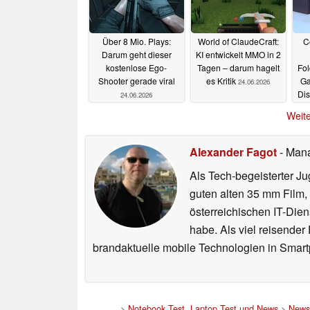
27.06.2026
Über 8 Mio. Plays:
World of ClaudeCraft:
C
Darum geht dieser
KI entwickelt MMO in 2
kostenlose Ego-
Tagen – darum hagelt
Fol
Shooter gerade viral
es Kritik
Ga
24.06.2026
Dis
24.06.2026
Weite
Alexander Fagot
- Man
Als Tech-begeisterter Ju
guten alten 35 mm Film,
österreichischen IT-Dien
habe. Als viel reisender
brandaktuelle mobile Technologien in Smart