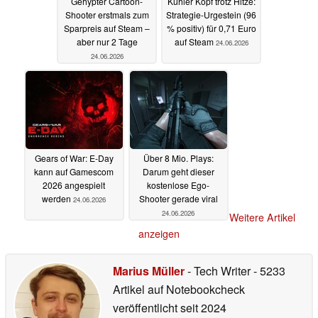
Gehypter Cartoon-
Kühler Kopf trotz Hitze:
Shooter erstmals zum
Strategie-Urgestein (96
Sparpreis auf Steam –
% positiv) für 0,71 Euro
aber nur 2 Tage
auf Steam
24.06.2026
24.06.2026
Gears of War: E-Day
Über 8 Mio. Plays:
kann auf Gamescom
Darum geht dieser
2026 angespielt
kostenlose Ego-
werden
Shooter gerade viral
24.06.2026
24.06.2026
Weitere Artikel
anzeigen
Marius Müller
- Tech Writer
- 5233
Artikel auf Notebookcheck
veröffentlicht
seit 2024