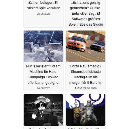
Zahlen belegen: KI
„Es hat uns geistig
ruiniert Spielverkäufe
gebrochen“: Quake-
Entwickler sagt, id
25.06.2026
Softwares größtes
Spiel habe das Studio
von innen heraus
zerstört
24.06.2026
Nur "Low-Tier": Steam
Forza 6 zu arcadig?
Machine für Halo:
Steams beliebteste
Campaign Evolved
Racing-Sim bis
offenbar ungeeignet
morgen für 5 Euro im
Sale
24.06.2026
24.06.2026