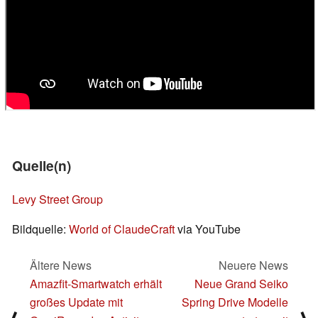
Quelle(n)
Levy Street Group
Bildquelle:
World of ClaudeCraft
via YouTube
Ältere News
Neuere News
Amazfit-Smartwatch erhält
Neue Grand Seiko
großes Update mit
Spring Drive Modelle