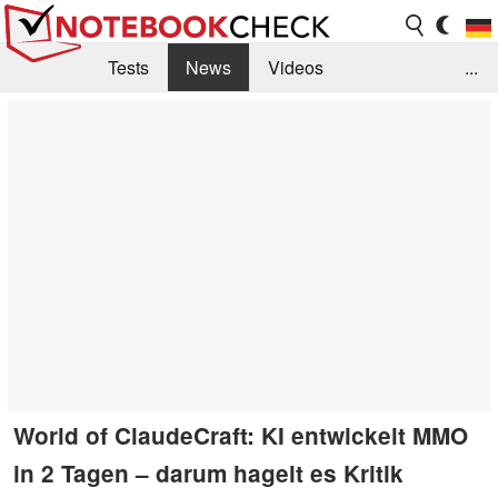
Tests
News
Videos
...
Benchmarks & Tech
Externe Tests
Kaufberatung
Deals
Suche
Jobs
Forum
World of ClaudeCraft: KI entwickelt MMO
in 2 Tagen – darum hagelt es Kritik