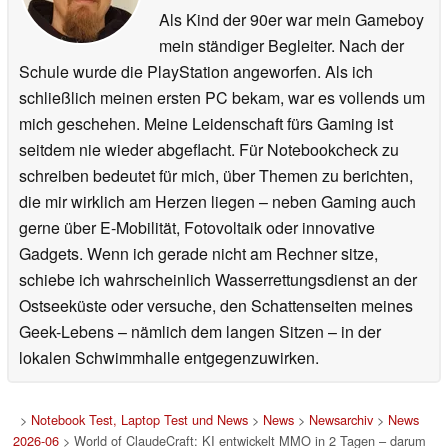
Als Kind der 90er war mein Gameboy
mein ständiger Begleiter. Nach der
Schule wurde die PlayStation angeworfen. Als ich
schließlich meinen ersten PC bekam, war es vollends um
mich geschehen. Meine Leidenschaft fürs Gaming ist
seitdem nie wieder abgeflacht. Für Notebookcheck zu
schreiben bedeutet für mich, über Themen zu berichten,
die mir wirklich am Herzen liegen – neben Gaming auch
gerne über E-Mobilität, Fotovoltaik oder innovative
Gadgets. Wenn ich gerade nicht am Rechner sitze,
schiebe ich wahrscheinlich Wasserrettungsdienst an der
Ostseeküste oder versuche, den Schattenseiten meines
Geek-Lebens – nämlich dem langen Sitzen – in der
lokalen Schwimmhalle entgegenzuwirken.
>
Notebook Test, Laptop Test und News
>
News
>
Newsarchiv
>
News
2026-06
> World of ClaudeCraft: KI entwickelt MMO in 2 Tagen – darum