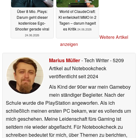
Über 8 Mio. Plays:
World of ClaudeCraft:
Darum geht dieser
KI entwickelt MMO in 2
kostenlose Ego-
Tagen – darum hagelt
Shooter gerade viral
es Kritik
24.06.2026
24.06.2026
Weitere Artikel
anzeigen
Marius Müller
- Tech Writer
- 5209
Artikel auf Notebookcheck
veröffentlicht
seit 2024
Als Kind der 90er war mein Gameboy
mein ständiger Begleiter. Nach der
Schule wurde die PlayStation angeworfen. Als ich
schließlich meinen ersten PC bekam, war es vollends um
mich geschehen. Meine Leidenschaft fürs Gaming ist
seitdem nie wieder abgeflacht. Für Notebookcheck zu
schreiben bedeutet für mich, über Themen zu berichten,