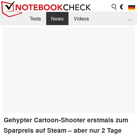
Tests
News
Videos
...
Benchmarks & Tech
Externe Tests
Kaufberatung
Deals
Suche
Jobs
Forum
Gehypter Cartoon-Shooter erstmals zum
Sparpreis auf Steam – aber nur 2 Tage