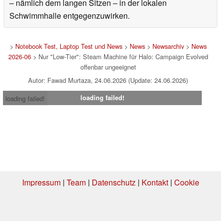
– nämlich dem langen Sitzen – in der lokalen
Schwimmhalle entgegenzuwirken.
>
Notebook Test, Laptop Test und News
>
News
>
Newsarchiv
>
News
2026-06
> Nur "Low-Tier": Steam Machine für Halo: Campaign Evolved
offenbar ungeeignet
Autor: Fawad Murtaza, 24.06.2026 (Update: 24.06.2026)
loading failed!
loading failed!
Impressum
|
Team
|
Datenschutz
|
Kontakt
|
Cookie
Einstellungen
| 06.08.2026 01:45
* Beim Kauf über einen Affiliate-Link kann Notebookcheck eine Vergütung
erhalten. Vielen Dank für Ihre Unterstützung!.