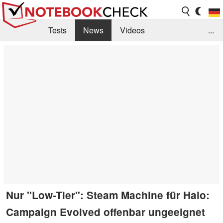
Tests
News
Videos
...
Benchmarks & Tech
Externe Tests
Kaufberatung
Deals
Suche
Jobs
Forum
Nur "Low-Tier": Steam Machine für Halo:
Campaign Evolved offenbar ungeeignet