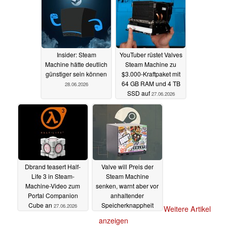
12.07.2026
Insider: Steam
YouTuber rüstet Valves
Machine hätte deutlich
Steam Machine zu
günstiger sein können
$3.000-Kraftpaket mit
64 GB RAM und 4 TB
28.06.2026
SSD auf
27.06.2026
Dbrand teasert Half-
Valve will Preis der
Life 3 in Steam-
Steam Machine
Machine-Video zum
senken, warnt aber vor
Portal Companion
anhaltender
Cube an
Speicherknappheit
27.06.2026
Weitere Artikel
26.06.2026
anzeigen